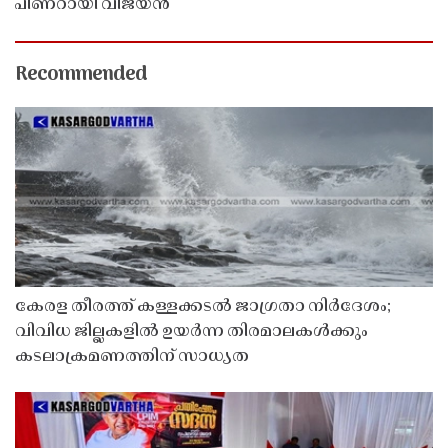
പിണറായി വിജയൻ
Recommended
കേരള തീരത്ത് കള്ളക്കടൽ ജാഗ്രതാ നിർദേശം;
വിവിധ ജില്ലകളിൽ ഉയർന്ന തിരമാലകൾക്കും
കടലാക്രമണത്തിന് സാധ്യത