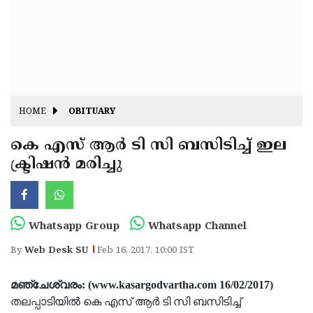
Fitr
May
Day
Eid
Al
Independence
Ad'ha
Day
Onam
HOME
OBITUARY
J&K
State
കെ എസ് ആര്‍ ടി സി ബസിടിച്ച് ഇല
Haryana
ക്ട്രിഷന്‍ മരിച്ചു
Assembly
State
Diwali
Elections
Assembly
Christmas
Elections
New-
Whatsapp Group
Whatsapp Channel
Year
Republic
By
Web Desk SU
Feb 16, 2017, 10:00 IST
Day
Budget
മഞ്ചേശ്വരം: (www.kasargodvartha.com 16/02/2017)
Delhi
തലപ്പാടിയില്‍ കെ എസ് ആര്‍ ടി സി ബസിടിച്ച്