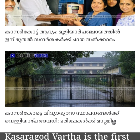
കാസർകോട്ട് ആദ്യം; മുളിയാർ പഞ്ചായത്തിൽ
ഇനിമുതൽ സന്ദർശകർക്ക് ചായ സൽക്കാരം
കാസർകോട്ടെ വിദ്യാഭ്യാസ സ്ഥാപനങ്ങൾക്ക്
വെള്ളിയാഴ്ച അവധി; പരീക്ഷകൾക്ക് മാറ്റമില്ല
Kasaragod Vartha is the first