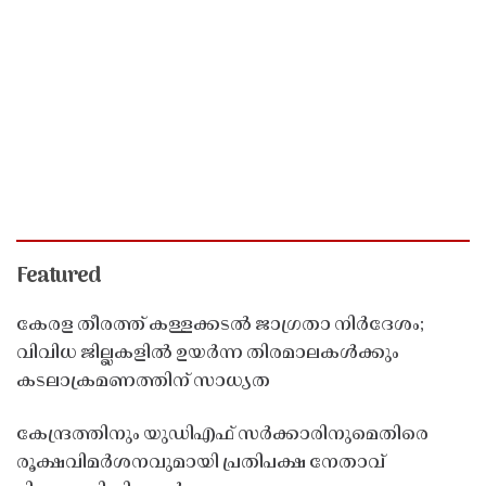
Featured
കേരള തീരത്ത് കള്ളക്കടൽ ജാഗ്രതാ നിർദേശം;
വിവിധ ജില്ലകളിൽ ഉയർന്ന തിരമാലകൾക്കും
കടലാക്രമണത്തിന് സാധ്യത
കേന്ദ്രത്തിനും യുഡിഎഫ് സർക്കാരിനുമെതിരെ
രൂക്ഷവിമർശനവുമായി പ്രതിപക്ഷ നേതാവ്