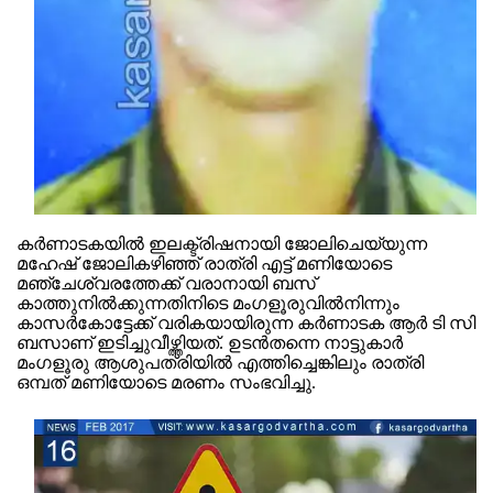
Updates
Assembly
Kerala
Polls
Local
Look
Body
Back
Election
2025
കര്‍ണാടകയില്‍ ഇലക്ട്രിഷനായി ജോലിചെയ്യുന്ന
മഹേഷ് ജോലികഴിഞ്ഞ് രാത്രി എട്ട് മണിയോടെ
മഞ്ചേശ്വരത്തേക്ക് വരാനായി ബസ്
കാത്തുനില്‍ക്കുന്നതിനിടെ മംഗളൂരുവില്‍നിന്നും
കാസര്‍കോട്ടേക്ക് വരികയായിരുന്ന കര്‍ണാടക ആര്‍ ടി സി
ബസാണ് ഇടിച്ചുവീഴ്ത്തിയത്. ഉടന്‍തന്നെ നാട്ടുകാര്‍
മംഗളൂരു ആശുപത്രിയില്‍ എത്തിച്ചെങ്കിലും രാത്രി
ഒമ്പത് മണിയോടെ മരണം സംഭവിച്ചു.