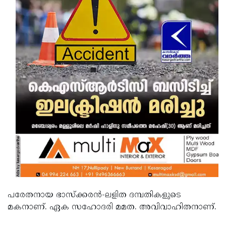
പരേതനായ ഭാസ്‌ക്കരന്‍-ലളിത ദമ്പതികളുടെ
മകനാണ്. ഏക സഹോദരി മമത. അവിവാഹിതനാണ്.