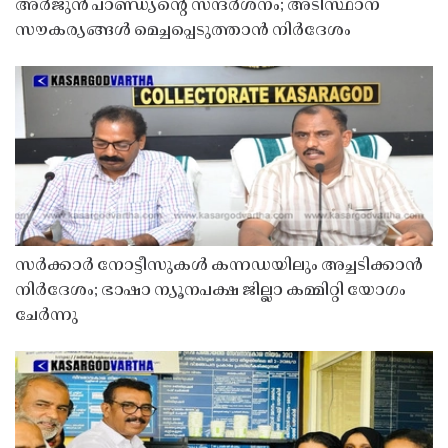
അർജുൻ പാണ്ഡ്യൻ്റെ സന്ദർശനം; അടിസ്ഥാന
സൗകര്യങ്ങൾ മെച്ചപ്പെടുത്താൻ നിർദേശം
സർക്കാർ നോട്ടീസുകൾ കന്നഡയിലും അച്ചടിക്കാൻ
നിർദേശം; ഭാഷാ ന്യൂനപക്ഷ ജില്ലാ കമ്മിറ്റി യോഗം
ചേർന്നു