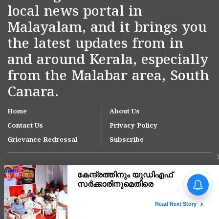
local news portal in
Malayalam, and it brings you
the latest updates from in
and around Kerala, especially
from the Malabar area, South
Canara.
Home
About Us
Contact Us
Privacy Policy
Grievance Redressal
Subscribe
'ഇന്ത്യയിലെ ഏറ്റവും വലിയ
മൂന്ന് ആശുപത്രി
ശൃംഖലകളിൽ ഒന്നായി
ആസ്റ്റർ ഡിഎം ക്വാളിറ്റി
Copyright © 2007-
2026
Kasargodvartha
കെയർ'; കാസർകോട്