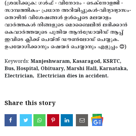
(ശ്രദ്ധിക്കുക: ഗൾഫ് - വിനോദം - ടെക്നോളജി -
സാമ്പത്തികം- പ്രധാന അറിയിപ്പുകൾ-വിദ്യാഭ്യാസം-
തൊഴിൽ വിശേഷങ്ങൾ ഉൾപ്പെടെ മലയാളം
വാർത്തകൾ നിങ്ങളുടെ മൊബൈലിൽ ലഭിക്കാൻ
കെവാർത്തയുടെ പുതിയ ആൻഡ്രോയിഡ് ആപ്പ്
ഇവിടെ ക്ലിക്ക് ചെയ്ത് ഡൗൺലോഡ് ചെയ്യുക.
ഉപയോഗിക്കാനും ഷെയർ ചെയ്യാനും എളുപ്പം 😊)
Keywords:
Manjeshwaram, Kasaragod, KSRTC,
Bus, Hospital, Obituary, Marshi Hall, Karnataka,
Electrician,
Electrician dies in accident.
Share this story