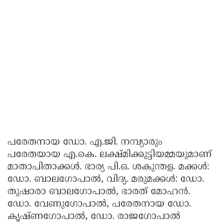
പരേതനായ ഡോ. എ.ജി. നമ്പ്യാരും
പരേതയായ എ.കെ. ലക്ഷ്മിക്കുട്ടിയമ്മയുമാണ്
മാതാപിതാക്കൾ. ഭാര്യ പി.ഒ. ശകുന്തള. മക്കൾ:
ഡോ. ബാലഗോപാൽ, വിദ്യ. മരുമക്കൾ: ഡോ.
തുഷാരാ ബാലഗോപാൽ, ഭാരത് മോഹൻ.
ഡോ. വേണുഗോപാൽ, പരേതനായ ഡോ.
കൃഷ്ണഗോപാൽ, ഡോ. രാജഗോപാൽ