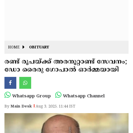
Fitr
May
Day
Eid
Al
Independence
Ad'ha
Day
Onam
HOME
OBITUARY
J&K
State
രണ്ട് രൂപയ്ക്ക് അരനൂറ്റാണ്ട് സേവനം;
Haryana
ഡോ രൈരു ഗോപാൽ ഓർമ്മയായി
Assembly
State
Diwali
Elections
Assembly
Christmas
Elections
New-
Whatsapp Group
Whatsapp Channel
Year
Republic
By
Main Desk
Aug 3, 2025, 11:44 IST
Day
Budget
Delhi