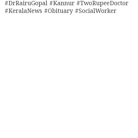
#DrRairuGopal #Kannur #TwoRupeeDoctor
#KeralaNews #Obituary #SocialWorker