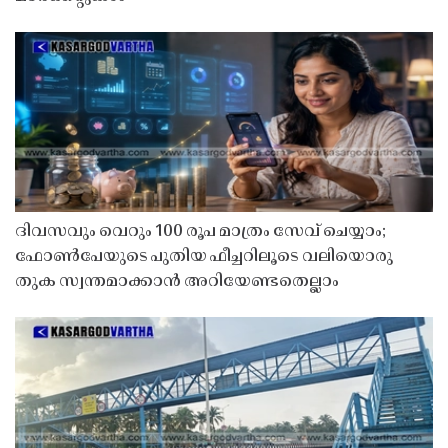
ദിവസവും വെറും 100 രൂപ മാത്രം സേവ് ചെയ്യാം;
ഫോൺപേയുടെ പുതിയ ഫീച്ചറിലൂടെ വലിയൊരു
തുക സ്വന്തമാക്കാൻ അറിയേണ്ടതെല്ലാം