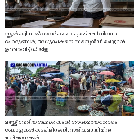
സ്കൂൾ ക്വിസിൽ സവർക്കറെ പുകഴ്ത്തി വിവാദ
ചോദ്യങ്ങൾ; അധ്യാപകനെ സസ്പെൻഡ് ചെയ്യാൻ
ഉത്തരവിട്ട് ഡിജിഇ
മഴയ്ക്ക് നേരിയ ശമനം; കടൽ ശാന്തമായതോടെ
ബോട്ടുകൾ കടലിലിറങ്ങി, സജീവമായി മീൻ
മാർക്കറ്റുകൾ