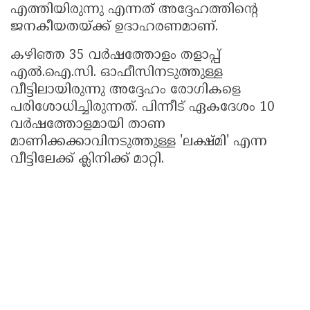
എത്തിയിരുന്നു എന്നത് അദ്ദേഹത്തിന്റെ
ജനകീയതയ്ക്ക് ഉദാഹരണമാണ്.
കഴിഞ്ഞ 35 വർഷത്തോളം തളാപ്പ്
എൽ.ഐ.സി. ഓഫീസിനടുത്തുള്ള
വീട്ടിലായിരുന്നു അദ്ദേഹം രോഗികളെ
പരിശോധിച്ചിരുന്നത്. പിന്നീട് ഏകദേശം 10
വർഷത്തോളമായി താണ
മാണിക്കക്കാവിനടുത്തുള്ള 'ലക്ഷ്മി' എന്ന
വീട്ടിലേക്ക് ക്ലിനിക്ക് മാറ്റി.