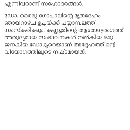
എന്നിവരാണ് സഹോദരങ്ങൾ.
ഡോ. രൈരു ഗോപാലിന്റെ മൃതദേഹം
ഞായറാഴ്ച ഉച്ചയ്ക്ക് പയ്യാമ്പലത്ത്
സംസ്കരിക്കും. കണ്ണൂരിന്റെ ആരോഗ്യരംഗത്ത്
അതുല്യമായ സംഭാവനകൾ നൽകിയ ഒരു
ജനകീയ ഡോക്ടറെയാണ് അദ്ദേഹത്തിന്റെ
വിയോഗത്തിലൂടെ നഷ്ടമായത്.