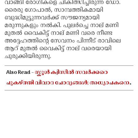
വാങ്ങി രോഗികളെ ചികിത്സിച്ചിരുന്ന ഡോ.
രൈരു ഗോപാൽ, സാമ്പത്തികമായി
ബുദ്ധിമുട്ടുന്നവർക്ക് സൗജന്യമായി
മരുന്നുകളും നൽകി. പുലർച്ചെ നാല് മണി
മുതൽ വൈകിട്ട് നാല് മണി വരെ നീണ്ട
അദ്ദേഹത്തിന്റെ സേവനം പിന്നീട് രാവിലെ
ആറ് മുതൽ വൈകിട്ട് നാല് വരെയായി
ചുരുക്കിയിരുന്നു.
Also Read -
സ്കൂൾ ക്വിസിൽ സവർക്കറെ
പുകഴ്ത്തി വിവാദ ചോദ്യങ്ങൾ; അധ്യാപകനെ
സസ്പെൻഡ് ചെയ്യാൻ ഉത്തരവിട്ട് ഡിജിഇ