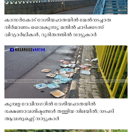
കാസർകോട് ദേശീയപാതയിൽ മേൽനടപ്പാത
നിർമാണം വൈകുന്നു; മതിൽ ചാടിക്കടന്ന്
വിദ്യാർഥികൾ, ദുരിതത്തിൽ നാട്ടുകാർ
കുമ്പള ദേവീനഗറിൽ ദേശീയപാതയിൽ
ഭക്ഷണാവശിഷ്ടങ്ങൾ തള്ളിയ നിലയിൽ; നടപടി
ആവശ്യപ്പെട്ട് നാട്ടുകാർ