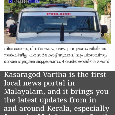
വിദേശത്തുനിന്ന് കൊടുത്തയച്ച സ്വർണം തിരികെ
നൽകിയില്ല; കാസർകോട്ട് യുവാവിനും പിതാവിനും
നേരെ ഗുരുതര ആക്രമണം; 4 പേർക്കെതിരെ കേസ്
Kasaragod Vartha is the first
local news portal in
Malayalam, and it brings you
the latest updates from in
and around Kerala, especially