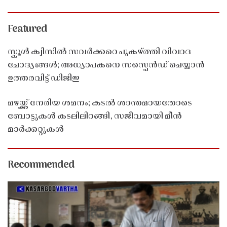
Featured
സ്കൂൾ ക്വിസിൽ സവർക്കറെ പുകഴ്ത്തി വിവാദ
ചോദ്യങ്ങൾ; അധ്യാപകനെ സസ്പെൻഡ് ചെയ്യാൻ
ഉത്തരവിട്ട് ഡിജിഇ
മഴയ്ക്ക് നേരിയ ശമനം; കടൽ ശാന്തമായതോടെ
ബോട്ടുകൾ കടലിലിറങ്ങി, സജീവമായി മീൻ
മാർക്കറ്റുകൾ
Recommended