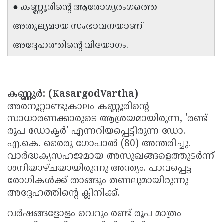
● കണ്ണൂരിന്റെ ആരോഗ്യരംഗത്തെ
Updates
Assembly
Kerala
അതുല്യമായ സംഭാവനയാണ്
Polls
Local
Look
അദ്ദേഹത്തിന്റെ വിയോഗം.
Body
Back
Election
2025
കണ്ണൂർ: (KasargodVartha)
അരനൂറ്റാണ്ടുകാലം കണ്ണൂരിന്റെ
സാധാരണക്കാരുടെ ആശ്രയമായിരുന്ന, 'രണ്ട്
രൂപ ഡോക്ടർ' എന്നറിയപ്പെട്ടിരുന്ന ഡോ.
എ.കെ. രൈരു ഗോപാൽ (80) അന്തരിച്ചു.
വാർദ്ധക്യസഹജമായ അസുഖങ്ങളെത്തുടർന്ന്
ശനിയാഴ്ചയായിരുന്നു അന്ത്യം. പാവപ്പെട്ട
രോഗികൾക്ക് താങ്ങും തണലുമായിരുന്നു
അദ്ദേഹത്തിന്റെ ക്ലിനിക്ക്.
വർഷങ്ങളോളം വെറും രണ്ട് രൂപ മാത്രം