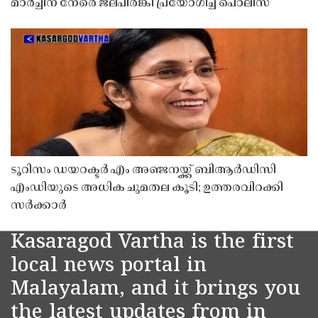
മാർച്ചിന് നേരെ ജലപീരങ്കി പ്രയോഗിച്ച് പൊലീസ്
ടൂറിസം ഡയറക്ടർ എം അഞ്ജനയ്ക്ക് ബിആർഡിസി
എംഡിയുടെ അധിക ചുമതല കൂടി; ഉത്തരവിറക്കി
സർക്കാർ
Kasaragod Vartha is the first
local news portal in
Malayalam, and it brings you
the latest updates from in