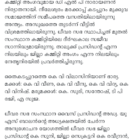
Election
കമ്മിറ്റി അംഗവുമായ ഡി എല്‍ പി നാരായണന്‍
Maha
നിര്യാതനായി. നീലേശ്വരം മരക്കാപ്പ് കടപ്പുറം മുക്കുവ
Shivarathri
International
സമാജത്തിന് സമീപത്തെ വസതിയിലായിരുന്നു
Women's
അന്ത്യം. അസുഖത്തെ തുടര്‍ന്ന് വീട്ടില്‍
Anti-
വിശ്രമത്തിലായിരുന്നു. ധീവര സഭ സ്ഥാപിച്ചത് മുതല്‍
Day
Drug
Attukal
സംസ്ഥാന കമ്മിറ്റിയിലെ ദീര്‍ഘകാല സജീവ
Campaign
Pongala
സാന്നിദ്ധ്യമായിരുന്നു. താലുക്ക് പ്രസിഡന്റ് എന്ന
Holi
നിലയിലും ജില്ലാ കമ്മിറ്റി അംഗം എന്ന നിലയിലും
2025
2025
IPL
നേതൃനിരയില്‍ പ്രവര്‍ത്തിച്ചിരുന്നു.
2025
Eid
തൈകടപ്പുറത്തെ കെ വി വിലാസിനിയാണ് ഭാര്യ.
Al-
Waqf
മക്കള്‍: കെ വി വീണ, കെ വി വീനു, കെ വി വിദ്യ, കെ
Fitr
Bill
വി വിനിഷ്. മരുമക്കള്‍: കെ. സുരി, സന്തോഷ്, ടി പി
Vishu
രജി, എ സുജ.
2025
Controversy
Festival
Good
2025
Friday
ധീവര സഭ സംസ്ഥാന വൈസ് പ്രസിഡന്റ് അഡ്വ. യു
Easter
എസ് ബാലന്‍ന്റെ അധ്യക്ഷതയില്‍ ചേര്‍ന്ന
Observance
Sunday
By-
അനുശോചന യോഗത്തില്‍ ധീവര സഭ ജില്ലാ
2025
2025
Election
പ്രസിഡന്റ് കെ സുനി, ജില്ലാ സെക്രട്ടറി കെ രവീന്ദ്രന്‍,
Bihar