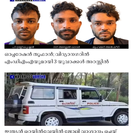
ഓപ്പറേഷൻ തൂഫാൻ; വിദ്യാനഗറിൽ
എംഡിഎംഎയുമായി 3 യുവാക്കൾ അറസ്റ്റിൽ
ഇന്ത്യൻ റെയിൽവേയിൽ ജോലി വാഗ്ദാനം ചെയ്ത്