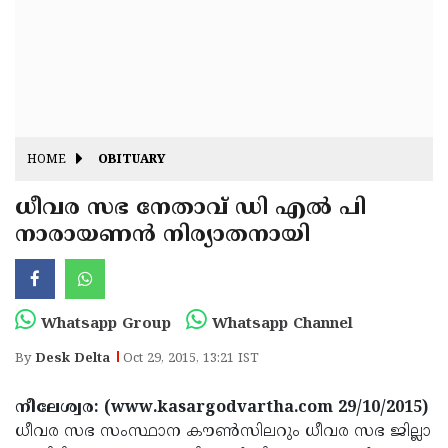
Fitr
May
Day
Eid
Al
Independence
Ad'ha
Day
Onam
HOME
OBITUARY
J&K
State
ധീവര സഭ നേതാവ് ഡി എല്‍ പി
Haryana
നാരായണന്‍ നിര്യാതനായി
Assembly
State
Diwali
Elections
Assembly
Christmas
Elections
New-
Whatsapp Group
Whatsapp Channel
Year
Republic
By
Desk Delta
Oct 29, 2015, 13:21 IST
Day
Budget
നീലേശ്വര: (www.kasargodvartha.com 29/10/2015)
Delhi
ധീവര സഭ സംസ്ഥാന കൗണ്‍സിലറും ധീവര സഭ ജില്ലാ