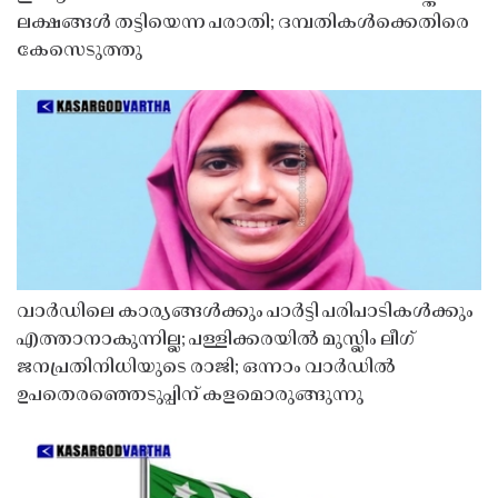
ലക്ഷങ്ങൾ തട്ടിയെന്ന പരാതി; ദമ്പതികൾക്കെതിരെ
കേസെടുത്തു
വാർഡിലെ കാര്യങ്ങൾക്കും പാർട്ടി പരിപാടികൾക്കും
എത്താനാകുന്നില്ല; പള്ളിക്കരയിൽ മുസ്ലിം ലീഗ്
ജനപ്രതിനിധിയുടെ രാജി; ഒന്നാം വാർഡിൽ
ഉപതെരഞ്ഞെടുപ്പിന് കളമൊരുങ്ങുന്നു