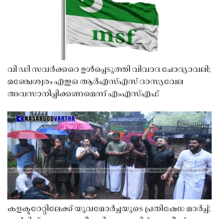
വി ഡി സവർക്കറെ ഉൾപ്പെടുത്തി വിവാദ ചോദ്യാവലി;
മഞ്ചേശ്വരം എഇഒ ആർഎസ്എസ് ദാസ്യവേല
അവസാനിപ്പിക്കണമെന്ന് എംഎസ്എഫ്
കളക്ടറേറ്റിലേക്ക് യുവമോർച്ചയുടെ പ്രതിഷേധ മാർച്ച്;