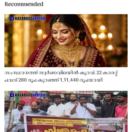
Recommended
സംസ്ഥാനത്ത് സ്വർണവിലയിൽ കുറവ്; 22 കാരറ്റ്
പവന് 280 രൂപ കുറഞ്ഞ് 1,11,440 രൂപയായി