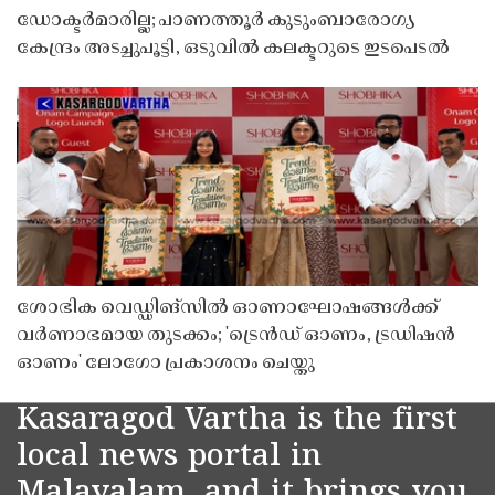
ഡോക്ടർമാരില്ല; പാണത്തൂർ കുടുംബാരോഗ്യ
കേന്ദ്രം അടച്ചുപൂട്ടി, ഒടുവിൽ കലക്ടറുടെ ഇടപെടൽ
ശോഭിക വെഡ്ഡിങ്സിൽ ഓണാഘോഷങ്ങൾക്ക്
വർണാഭമായ തുടക്കം; 'ട്രെൻഡ് ഓണം, ട്രഡിഷൻ
ഓണം' ലോഗോ പ്രകാശനം ചെയ്തു
Kasaragod Vartha is the first
local news portal in
Malayalam, and it brings you