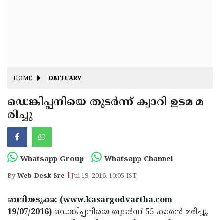
Fitr
May
Day
Eid
Al
Independence
Ad'ha
Day
Onam
HOME
OBITUARY
J&K
State
ഡെങ്കിപ്പനിയെ തുടര്‍ന്ന് ക്വാറി ഉടമ മ
Haryana
രിച്ചു
Assembly
State
Diwali
Elections
Assembly
Christmas
Elections
New-
Whatsapp Group
Whatsapp Channel
Year
Republic
By
Web Desk Sre
Jul 19, 2016, 10:05 IST
Day
Budget
ബദിയടുക്ക: (www.kasargodvartha.com
Delhi
19/07/2016)
ഡെങ്കിപ്പനിയെ തുടര്‍ന്ന് 55 കാരന്‍ മരിച്ചു.