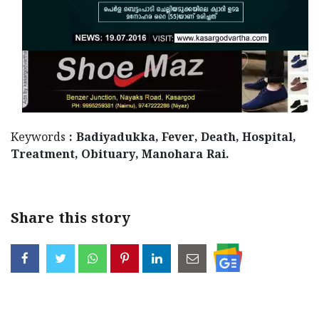
Updates
Assembly
Kerala
Polls
Local
Look
Body
Back
Election
2025
Keywords
: Badiyadukka, Fever, Death, Hospital,
Treatment, Obituary, Manohara Rai.
Share this story