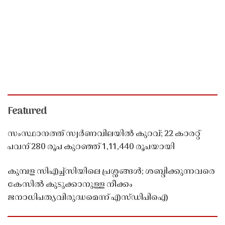
Featured
സംസ്ഥാനത്ത് സ്വർണവിലയിൽ കുറവ്; 22 കാരറ്റ്
പവന് 280 രൂപ കുറഞ്ഞ് 1,11,440 രൂപയായി
കുമ്പള സിഎച്ച്സിയിലെ പ്രശ്നങ്ങൾ; ശബ്ദിക്കുന്നവരെ
കേസിൽ കുടുക്കാനുള്ള നീക്കം
ജനാധിപത്യവിരുദ്ധമെന്ന് എസ്ഡിപിഐ