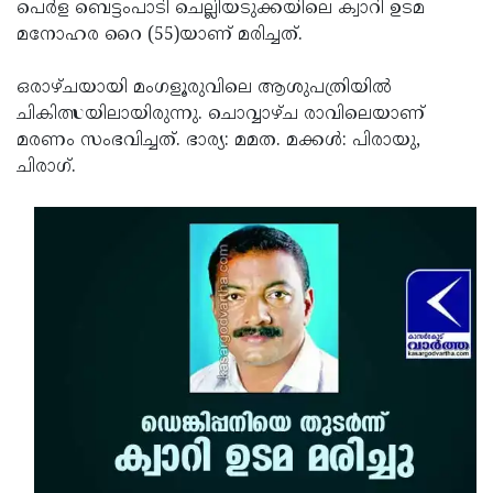
Election
പെര്‍ള ബെട്ടംപാടി ചെല്ലിയടുക്കയിലെ ക്വാറി ഉടമ
Maha
മനോഹര റൈ (55)യാണ് മരിച്ചത്.
Shivarathri
International
Women's
ഒരാഴ്ചയായി മംഗളൂരുവിലെ ആശുപത്രിയില്‍
Anti-
ചികിത്സയിലായിരുന്നു. ചൊവ്വാഴ്ച രാവിലെയാണ്
Day
Drug
Attukal
മരണം സംഭവിച്ചത്. ഭാര്യ: മമത. മക്കള്‍: പിരായു,
Campaign
Pongala
ചിരാഗ്.
Holi
2025
2025
IPL
2025
Eid
Al-
Waqf
Fitr
Bill
Vishu
2025
Controversy
Festival
Good
2025
Friday
Easter
Observance
Sunday
By-
2025
2025
Election
Bihar