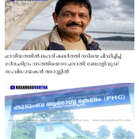
പാനീയത്തിൽ ലഹരി കലർത്തി നടിയെ പീഡിപ്പിച്ച്
ഗർഭഛിദ്രം നടത്തിയെന്ന പരാതി; ബോളിവുഡ്
സംവിധായകൻ അറസ്റ്റിൽ