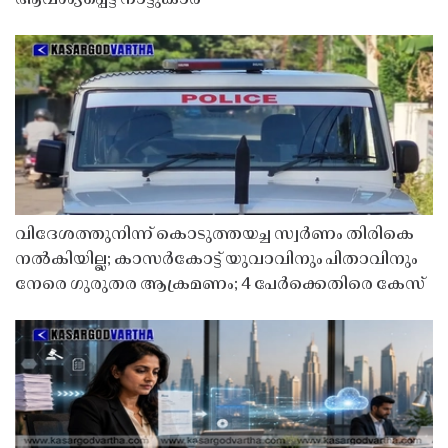
വിദേശത്തുനിന്ന് കൊടുത്തയച്ച സ്വർണം തിരികെ
നൽകിയില്ല; കാസർകോട്ട് യുവാവിനും പിതാവിനും
നേരെ ഗുരുതര ആക്രമണം; 4 പേർക്കെതിരെ കേസ്