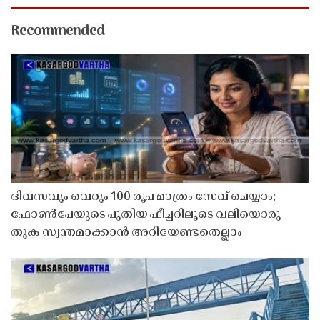
Recommended
ദിവസവും വെറും 100 രൂപ മാത്രം സേവ് ചെയ്യാം;
ഫോൺപേയുടെ പുതിയ ഫീച്ചറിലൂടെ വലിയൊരു
തുക സ്വന്തമാക്കാൻ അറിയേണ്ടതെല്ലാം