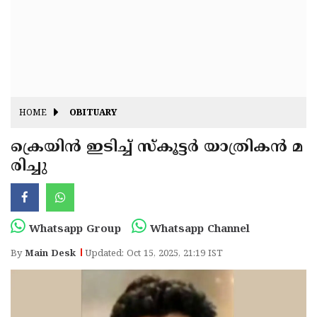
Fitr
May
Day
Eid
Al
Independence
Ad'ha
Day
Onam
HOME
OBITUARY
J&K
State
ക്രെയിൻ ഇടിച്ച് സ്കൂട്ടർ യാത്രികൻ മ
Haryana
രിച്ചു
Assembly
State
Diwali
Elections
Assembly
Christmas
Elections
New-
Whatsapp Group
Whatsapp Channel
Year
Republic
By
Main Desk
Updated: Oct 15, 2025, 21:19 IST
Day
Budget
Delhi