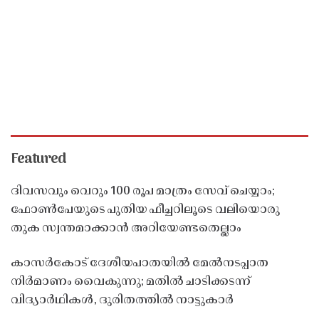
Featured
ദിവസവും വെറും 100 രൂപ മാത്രം സേവ് ചെയ്യാം;
ഫോൺപേയുടെ പുതിയ ഫീച്ചറിലൂടെ വലിയൊരു
തുക സ്വന്തമാക്കാൻ അറിയേണ്ടതെല്ലാം
കാസർകോട് ദേശീയപാതയിൽ മേൽനടപ്പാത
നിർമാണം വൈകുന്നു; മതിൽ ചാടിക്കടന്ന്
വിദ്യാർഥികൾ, ദുരിതത്തിൽ നാട്ടുകാർ