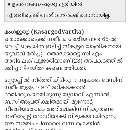
● ഉടൻ തന്നെ ആശുപത്രിയിൽ
Updates
Assembly
Kerala
എത്തിച്ചെങ്കിലും ജീവൻ രക്ഷിക്കാനായില്ല.
Polls
Local
Look
Body
Back
മംഗളൂരു: (KasargodVartha)
Election
2025
തൊക്കോട്ടെക്ക് സമീപം ദേശീയപാത 66-ൽ
വെച്ച് ക്രെയിൻ ഇടിച്ച് സ്കൂട്ടർ യാത്രികനായ
യുവാവ് മരിച്ചു. തൊക്കോട്ടെ സി എം
അഭിഷേക് പൂജാരിയാണ് (28) അപകടത്തിൽ
മരിച്ച നിലയിൽ കണ്ടെത്തിയത്.
സ്റ്റോപ്പിൽ നിർത്തിയിട്ടിരുന്ന സ്വകാര്യ ബസിന്
സമീപമുള്ള വളവ് മറികടക്കാൻ
ശ്രമിക്കുകയായിരുന്നു യുവാവ്. എന്നാൽ,
ബസ് അപ്രതീക്ഷിതമായി മുന്നോട്ട്
നീങ്ങിയതോടെ അഭിഷേകിന് നിയന്ത്രണം
നഷ്ടപ്പെട്ട് റോഡിലേക്ക് വീഴുകയായിരുന്നു.
ഈ സമയം പിന്നാലെ വന്ന ക്രെയിൻ