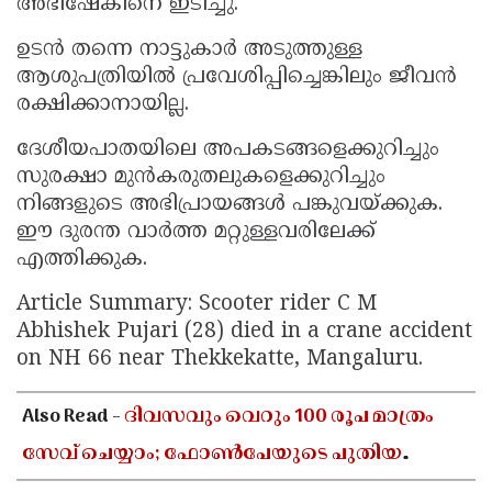
അഭിഷേകിനെ ഇടിച്ചു.
ഉടൻ തന്നെ നാട്ടുകാർ അടുത്തുള്ള
ആശുപത്രിയിൽ പ്രവേശിപ്പിച്ചെങ്കിലും ജീവൻ
രക്ഷിക്കാനായില്ല.
ദേശീയപാതയിലെ അപകടങ്ങളെക്കുറിച്ചും
സുരക്ഷാ മുൻകരുതലുകളെക്കുറിച്ചും
നിങ്ങളുടെ അഭിപ്രായങ്ങൾ പങ്കുവയ്ക്കുക.
ഈ ദുരന്ത വാർത്ത മറ്റുള്ളവരിലേക്ക്
എത്തിക്കുക.
Article Summary: Scooter rider C M
Abhishek Pujari (28) died in a crane accident
on NH 66 near Thekkekatte, Mangaluru.
Also Read -
ദിവസവും വെറും 100 രൂപ മാത്രം
സേവ് ചെയ്യാം; ഫോൺപേയുടെ പുതിയ