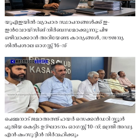
യുഎഇയിൽ വ്യാപാര സ്ഥാപനങ്ങൾക്ക് ഇ-
ഇൻവോയ്സിങ് നിർബന്ധമാക്കുന്നു; പിഴ
ഒഴിവാക്കാൻ അറിയേണ്ട കാര്യങ്ങൾ, സൗജന്യ
ശിൽപശാല ഓഗസ്റ്റ് 16-ന്
ചെമ്മനാട് ജമാഅത്ത് ഹയർ സെക്കൻഡറി സ്കൂൾ
പുതിയ കെട്ടിട ഉദ്ഘാടനം ഓഗസ്റ്റ് 10-ന്; മന്ത്രി അഡ്വ.
എൻ ഷംസുദ്ദീൻ നിർവഹിക്കും