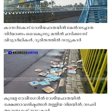
കാസർകോട് ദേശീയപാതയിൽ മേൽനടപ്പാത
നിർമാണം വൈകുന്നു; മതിൽ ചാടിക്കടന്ന്
വിദ്യാർഥികൾ, ദുരിതത്തിൽ നാട്ടുകാർ
കുമ്പള ദേവീനഗറിൽ ദേശീയപാതയിൽ
ഭക്ഷണാവശിഷ്ടങ്ങൾ തള്ളിയ നിലയിൽ; നടപടി
ആവശ്യപ്പെട്ട് നാട്ടുകാർ