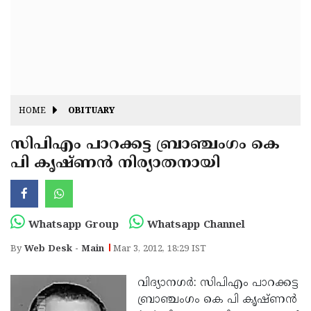
Fitr
May
Day
Eid
Al
Independence
Ad'ha
Day
Onam
HOME
OBITUARY
J&K
State
സിപിഎം പാറക്കട്ട ബ്രാഞ്ചംഗം കെ
Haryana
പി കൃഷ്ണന്‍ നിര്യാതനായി
Assembly
State
Diwali
Elections
Assembly
Christmas
Elections
New-
Whatsapp Group
Whatsapp Channel
Year
Republic
By
Web Desk - Main
Mar 3, 2012, 18:29 IST
Day
Budget
വിദ്യാനഗര്‍: സിപിഎം പാറക്കട്ട
Delhi
ബ്രാഞ്ചംഗം കെ പി കൃഷ്ണന്‍