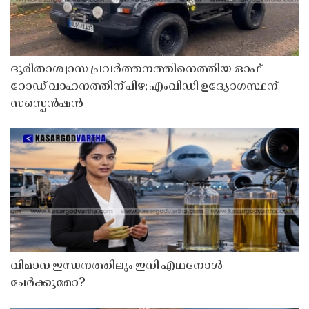
ദുരിതാശ്വാസ പ്രവർത്തനത്തിനെത്തിയ ഓഫ്
റോഡ് വാഹനത്തിന് പിഴ; എംവിഡി ഉദ്യോഗസ്ഥന്
സസ്പെൻഷൻ
വിമാന ഇന്ധനത്തിലും ഇനി എഥനോൾ
ചേർക്കുമോ?