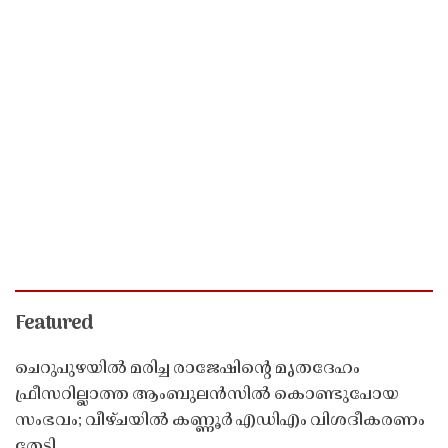
Featured
ചെറുപുഴയിൽ മരിച്ച രാജേഷിൻ്റെ മൃതദേഹം
ഫ്രീസറില്ലാത്ത ആംബുലൻസിൽ കൊണ്ടുപോയ
സംഭവം; വീഴ്ചയിൽ കണ്ണൂർ എഡിഎം വിശദീകരണം
തേടി