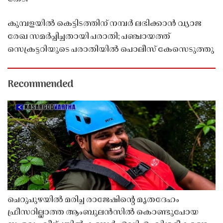
കുമ്പളയിൽ കെട്ടിടത്തിന് നമ്പർ ലഭിക്കാൻ വ്യാജ
രേഖ സമർപ്പിച്ചതായി പരാതി; പഞ്ചായത്ത്
സെക്രട്ടറിയുടെ പരാതിയിൽ പൊലീസ് കേസെടുത്തു
Recommended
ചെറുപുഴയിൽ മരിച്ച രാജേഷിൻ്റെ മൃതദേഹം
ഫ്രീസറില്ലാത്ത ആംബുലൻസിൽ കൊണ്ടുപോയ