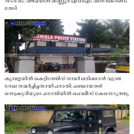
സംഭവം; വീഴ്ചയിൽ കണ്ണൂർ എഡിഎം വിശദീകരണം
തേടി
കുമ്പളയിൽ കെട്ടിടത്തിന് നമ്പർ ലഭിക്കാൻ വ്യാജ
രേഖ സമർപ്പിച്ചതായി പരാതി; പഞ്ചായത്ത്
സെക്രട്ടറിയുടെ പരാതിയിൽ പൊലീസ് കേസെടുത്തു