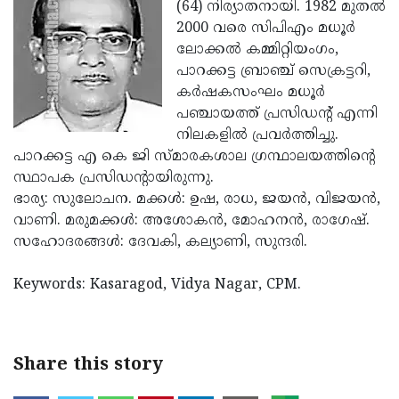
Election
(64) നിര്യാതനായി. 1982 മുതല്‍
Maha
2000 വരെ സിപിഎം മധൂര്‍
Shivarathri
International
ലോക്കല്‍ കമ്മിറ്റിയംഗം,
Women's
പാറക്കട്ട ബ്രാഞ്ച് സെക്രട്ടറി,
Anti-
കര്‍ഷകസംഘം മധൂര്‍
Day
Drug
Attukal
പഞ്ചായത്ത് പ്രസിഡന്റ് എന്നി
Campaign
Pongala
നിലകളില്‍ പ്രവര്‍ത്തിച്ചു.
Holi
പാറക്കട്ട എ കെ ജി സ്മാരകശാല ഗ്രന്ഥാലയത്തിന്റെ
2025
2025
IPL
സ്ഥാപക പ്രസിഡന്റായിരുന്നു.
2025
ഭാര്യ: സുലോചന. മക്കള്‍: ഉഷ, രാധ, ജയന്‍, വിജയന്‍,
Eid
വാണി. മരുമക്കള്‍: അശോകന്‍, മോഹനന്‍, രാഗേഷ്.
Al-
Waqf
സഹോദരങ്ങള്‍: ദേവകി, കല്യാണി, സുന്ദരി.
Fitr
Bill
Vishu
Keywords: Kasaragod, Vidya Nagar, CPM.
2025
Controversy
Festival
Good
2025
Friday
Easter
Observance
Sunday
By-
Share this story
2025
2025
Election
Bihar