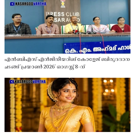
എൽബിഎസ് എൻജിനീയറിങ് കോളേജ് ബിരുദദാന
ചടങ്ങ് 'പ്രയാൺ 2026' ഓഗസ്റ്റ് 8-ന്