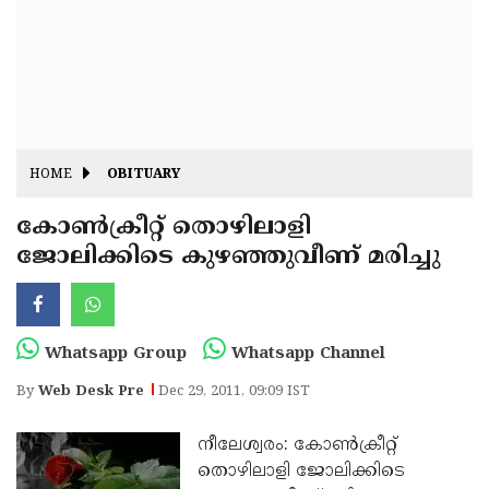
Fitr
May
Day
Eid
Al
Independence
Ad'ha
Day
Onam
HOME
OBITUARY
J&K
State
കോണ്‍ക്രീറ്റ് തൊഴിലാളി
Haryana
ജോലിക്കിടെ കുഴഞ്ഞുവീണ് മരിച്ചു
Assembly
State
Diwali
Elections
Assembly
Christmas
Elections
New-
Whatsapp Group
Whatsapp Channel
Year
Republic
By
Web Desk Pre
Dec 29, 2011, 09:09 IST
Day
Budget
നീലേശ്വരം: കോണ്‍ക്രീറ്റ്
Delhi
തൊഴിലാളി ജോലിക്കിടെ