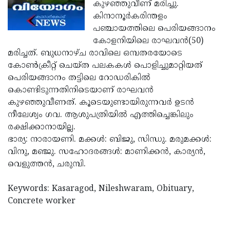
Election
കുഴഞ്ഞുവീണ് മരിച്ചു.
Maha
കിനാനൂര്‍കരിന്തളം
Shivarathri
International
പഞ്ചായത്തിലെ പെരിയങ്ങാനം
Women's
കോളനിയിലെ രാഘവന്‍(50)
Anti-
മരിച്ചത്. ബുധനാഴ്ച രാവിലെ ഒമ്പതരയോടെ
Day
Drug
Attukal
കോണ്‍ക്രീറ്റ് ചെയ്ത പലകകള്‍ പൊളിച്ചുമാറ്റിയത്
Campaign
Pongala
പെരിയങ്ങാനം തട്ടിലെ റോഡരികില്‍
Holi
കൊണ്ടിടുന്നതിനിടെയാണ് രാഘവന്‍
2025
2025
IPL
കുഴഞ്ഞുവീണത്. കൂടെയുണ്ടായിരുന്നവര്‍ ഉടന്‍
2025
നീലേശ്വം ഗവ. ആശുപത്രിയില്‍ എത്തിച്ചെങ്കിലും
Eid
രക്ഷിക്കാനായില്ല.
Al-
Waqf
ഭാര്യ: നാരായണി. മക്കള്‍: ബിജു, സിന്ധു. മരുമക്കള്‍:
Fitr
Bill
വിനു, മഞ്ജു. സഹോദരങ്ങള്‍: മാണിക്കന്‍, കാര്യന്‍,
Vishu
വെളുത്തന്‍, ചരുമ്പി.
2025
Controversy
Festival
Good
2025
Friday
Keywords: Kasaragod, Nileshwaram, Obituary,
Easter
Concrete worker
Observance
Sunday
By-
2025
2025
Election
Bihar