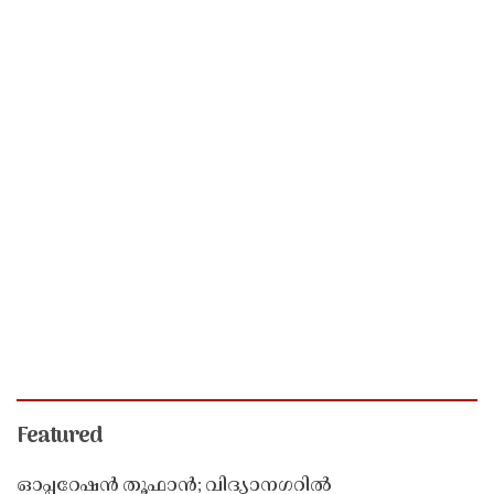
Featured
ഓപ്പറേഷൻ തൂഫാൻ; വിദ്യാനഗറിൽ