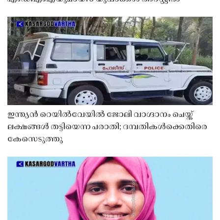
ഇന്ത്യൻ റെയിൽവേയിൽ ജോലി വാഗ്ദാനം ചെയ്ത്
ലക്ഷങ്ങൾ തട്ടിയെന്ന പരാതി; ദമ്പതികൾക്കെതിരെ
കേസെടുത്തു