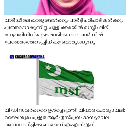
വാർഡിലെ കാര്യങ്ങൾക്കും പാർട്ടി പരിപാടികൾക്കും
എത്താനാകുന്നില്ല; പള്ളിക്കരയിൽ മുസ്ലിം ലീഗ്
ജനപ്രതിനിധിയുടെ രാജി; ഒന്നാം വാർഡിൽ
ഉപതെരഞ്ഞെടുപ്പിന് കളമൊരുങ്ങുന്നു
വി ഡി സവർക്കറെ ഉൾപ്പെടുത്തി വിവാദ ചോദ്യാവലി;
മഞ്ചേശ്വരം എഇഒ ആർഎസ്എസ് ദാസ്യവേല
അവസാനിപ്പിക്കണമെന്ന് എംഎസ്എഫ്