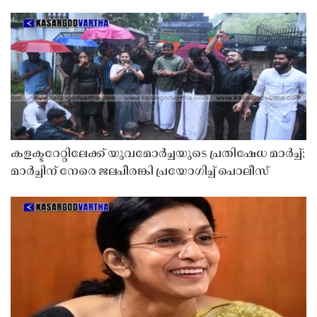
കളക്ടറേറ്റിലേക്ക് യുവമോർച്ചയുടെ പ്രതിഷേധ മാർച്ച്;
മാർച്ചിന് നേരെ ജലപീരങ്കി പ്രയോഗിച്ച് പൊലീസ്