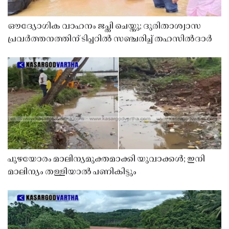
ഔദ്യോഗിക വാഹനം ജപ്തി ചെയ്തു; ദുരിതാശ്വാസ
പ്രവർത്തനത്തിന് ടിപ്പറിൽ സഞ്ചരിച്ച് തഹസിൽദാർ
പുഴയോരം മാലിന്യമുക്തമാക്കി യുവാക്കൾ; ഇനി
മാലിന്യം തള്ളിയാൽ പണികിട്ടും