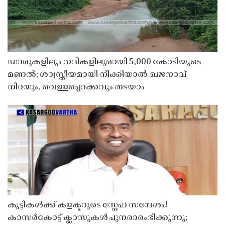
ഡാമുകളിലും നദികളിലുമായി 5,000 കോടിയുടെ
മണൽ; ശാസ്ത്രീയമായി നീക്കിയാൽ ഖജനാവ്
നിറയും, വെള്ളപ്പൊക്കവും തടയാം
കുട്ടികൾക്ക് കളക്ടറുടെ സ്നേഹ സന്ദേശം!
കാസർകോട്ട് ക്ലാസുകൾ പുനരാരംഭിക്കുന്നു;