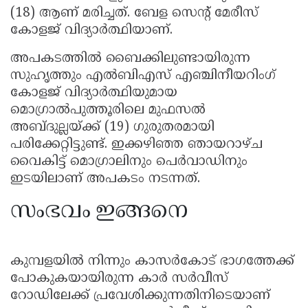
(18) ആണ് മരിച്ചത്. ബേള സെൻ്റ് മേരീസ്
കോളജ് വിദ്യാർത്ഥിയാണ്.
അപകടത്തിൽ ബൈക്കിലുണ്ടായിരുന്ന
സുഹൃത്തും എൽബിഎസ് എഞ്ചിനീയറിംഗ്
കോളജ് വിദ്യാർത്ഥിയുമായ
മൊഗ്രാൽപുത്തൂരിലെ മുഫസൽ
അബ്ദുല്ലയ്ക്ക് (19) ഗുരുതരമായി
പരിക്കേറ്റിട്ടുണ്ട്. ഇക്കഴിഞ്ഞ ഞായറാഴ്ച
വൈകിട്ട് മൊഗ്രാലിനും പെർവാഡിനും
ഇടയിലാണ് അപകടം നടന്നത്.
സംഭവം ഇങ്ങനെ
കുമ്പളയിൽ നിന്നും കാസർകോട് ഭാഗത്തേക്ക്
പോകുകയായിരുന്ന കാർ സർവീസ്
റോഡിലേക്ക് പ്രവേശിക്കുന്നതിനിടെയാണ്