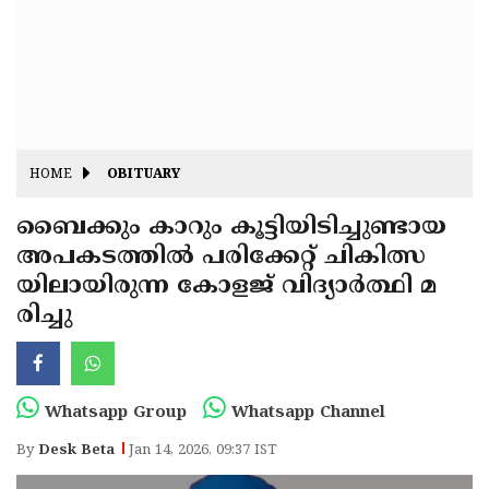
Fitr
May
Day
Eid
Al
Independence
Ad'ha
Day
Onam
HOME
OBITUARY
J&K
State
ബൈക്കും കാറും കൂട്ടിയിടിച്ചുണ്ടായ
Haryana
അപകടത്തിൽ പരിക്കേറ്റ് ചികിത്സ
Assembly
State
Diwali
യിലായിരുന്ന കോളജ് വിദ്യാർത്ഥി മ
Elections
Assembly
Christmas
രിച്ചു
Elections
New-
Year
Republic
Whatsapp Group
Whatsapp Channel
Day
Budget
By
Desk Beta
Jan 14, 2026, 09:37 IST
Delhi