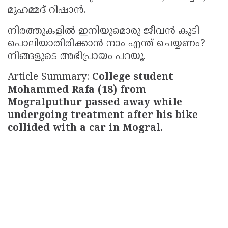
മുഹമ്മദ് റിഷാൻ.
നിരത്തുകളിൽ ഇനിയുമൊരു ജീവൻ കൂടി
പൊലിയാതിരിക്കാൻ നാം എന്ത് ചെയ്യണം?
നിങ്ങളുടെ അഭിപ്രായം പറയൂ.
Article Summary:
College student
Mohammed Rafa (18) from
Mogralputhur passed away while
undergoing treatment after his bike
collided with a car in Mogral.