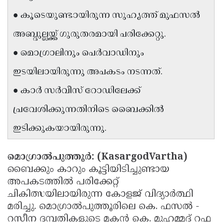
Updates
Assembly
● കൂടെയുണ്ടായിരുന്ന സുഹൃത്ത് മുഫസൽ
Kerala
Polls
Local
Look
അബ്ദുല്ലയ്ക്ക് ഗുരുതരമായി പരിക്കേറ്റു.
Body
Back
● മൊഗ്രാലിനും പെർവാഡിനും
Election
2025
ഇടയിലായിരുന്നു അപകടം നടന്നത്.
● കാർ സർവീസ് റോഡിലേക്ക്
പ്രവേശിക്കുന്നതിനിടെ ബൈക്കിൽ
ഇടിക്കുകയായിരുന്നു.
മൊഗ്രാൽപുത്തൂർ: (KasargodVartha)
ബൈക്കും കാറും കൂട്ടിയിടിച്ചുണ്ടായ
അപകടത്തിൽ പരിക്കേറ്റ്
ചികിത്സയിലായിരുന്ന കോളജ് വിദ്യാർത്ഥി
മരിച്ചു. മൊഗ്രാൽപുത്തൂരിലെ കെ. ഫസൽ -
റസീന ദമ്പതികളുടെ മകൻ കെ. മുഹമ്മദ് റഫ