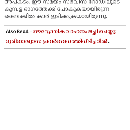
അപകടം. ഈ സമയം സർവീസ് റോഡിലൂടെ
കുമ്പള ഭാഗത്തേക്ക് പോകുകയായിരുന്ന
ബൈക്കിൽ കാർ ഇടിക്കുകയായിരുന്നു.
Also Read -
ഔദ്യോഗിക വാഹനം ജപ്തി ചെയ്തു;
ദുരിതാശ്വാസ പ്രവർത്തനത്തിന് ടിപ്പറിൽ
സഞ്ചരിച്ച് തഹസിൽദാർ