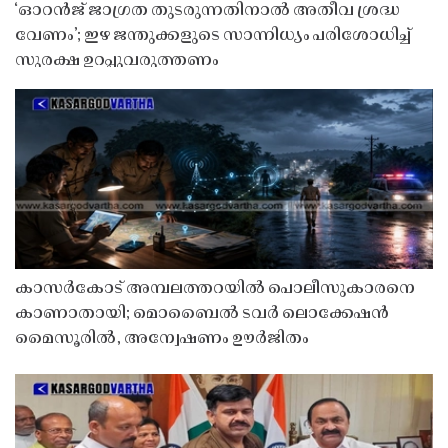
‘ഓറൻജ് ജാഗ്രത തുടരുന്നതിനാൽ അതീവ ശ്രദ്ധ
വേണം’; ഇഴ ജന്തുക്കളുടെ സാന്നിധ്യം പരിശോധിച്ച്
സുരക്ഷ ഉറപ്പുവരുത്തണം
കാസർകോട് അമ്പലത്തറയിൽ പൊലീസുകാരനെ
കാണാതായി; മൊബൈൽ ടവർ ലൊക്കേഷൻ
മൈസൂരിൽ, അന്വേഷണം ഊർജിതം