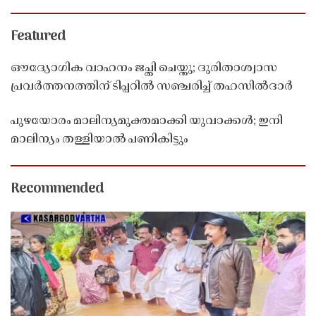
Featured
ഔദ്യോഗിക വാഹനം ജപ്തി ചെയ്തു; ദുരിതാശ്വാസ
പ്രവർത്തനത്തിന് ടിപ്പറിൽ സഞ്ചരിച്ച് തഹസിൽദാർ
പുഴയോരം മാലിന്യമുക്തമാക്കി യുവാക്കൾ; ഇനി
മാലിന്യം തള്ളിയാൽ പണികിട്ടും
Recommended