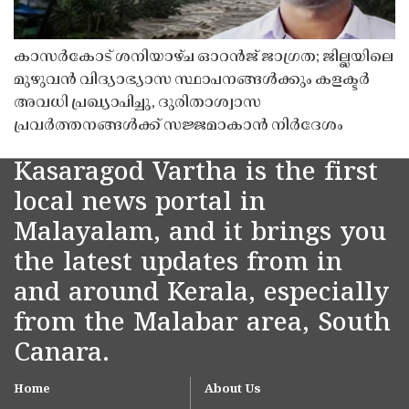
കാസർകോട് ശനിയാഴ്ച ഓറൻജ് ജാഗ്രത; ജില്ലയിലെ
മുഴുവൻ വിദ്യാഭ്യാസ സ്ഥാപനങ്ങൾക്കും കളക്ടർ
അവധി പ്രഖ്യാപിച്ചു, ദുരിതാശ്വാസ
പ്രവർത്തനങ്ങൾക്ക് സജ്ജമാകാൻ നിർദേശം
Kasaragod Vartha is the first
local news portal in
Malayalam, and it brings you
the latest updates from in
and around Kerala, especially
from the Malabar area, South
Canara.
Home
About Us