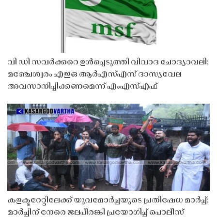
വി ഡി സവർക്കറെ ഉൾപ്പെടുത്തി വിവാദ ചോദ്യാവലി;
മഞ്ചേശ്വരം എഇഒ ആർഎസ്എസ് ദാസ്യവേല
അവസാനിപ്പിക്കണമെന്ന് എംഎസ്എഫ്
കളക്ടറേറ്റിലേക്ക് യുവമോർച്ചയുടെ പ്രതിഷേധ മാർച്ച്;
മാർച്ചിന് നേരെ ജലപീരങ്കി പ്രയോഗിച്ച് പൊലീസ്