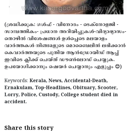
(ശ്രദ്ധിക്കുക: ഗൾഫ് - വിനോദം - ടെക്നോളജി -
സാമ്പത്തികം- പ്രധാന അറിയിപ്പുകൾ-വിദ്യാഭ്യാസം-
തൊഴിൽ വിശേഷങ്ങൾ ഉൾപ്പെടെ മലയാളം
വാർത്തകൾ നിങ്ങaളുടെ മൊബൈലിൽ ലഭിക്കാൻ
കെവാർത്തയുടെ പുതിയ ആൻഡ്രോയിഡ് ആപ്പ്
ഇവിടെ ക്ലിക്ക് ചെയ്ത് ഡൗൺലോഡ് ചെയ്യുക.
ഉപയോഗിക്കാനും ഷെയർ ചെയ്യാനും എളുപ്പം 😊)
Keywords:
Kerala, News, Accidental-Death,
Ernakulam, Top-Headlines, Obituary, Scooter,
Lorry, Police, Custody, College student died in
accident.
Share this story