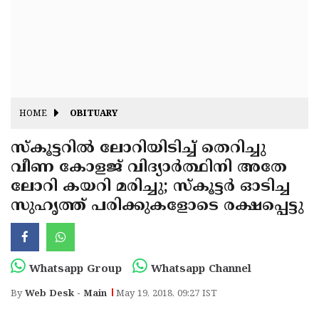
Fitr
May
Day
Eid
Al
Independence
Ad'ha
Day
Onam
HOME
OBITUARY
J&K
State
സ്‌കൂട്ടറില്‍ ലോറിയിടിച്ച് തെറിച്ചു
Haryana
വീണ കോളജ് വിദ്യാര്‍ത്ഥിനി അതേ
Assembly
State
Diwali
ലോറി കയറി മരിച്ചു; സ്‌കൂട്ടര്‍ ഓടിച്ച
Elections
Assembly
Christmas
സുഹൃത്ത് പരിക്കുകളോടെ രക്ഷപ്പെട്ടു
Elections
New-
Year
Republic
Whatsapp Group
Whatsapp Channel
Day
Budget
By
Web Desk - Main
May 19, 2018, 09:27 IST
Delhi