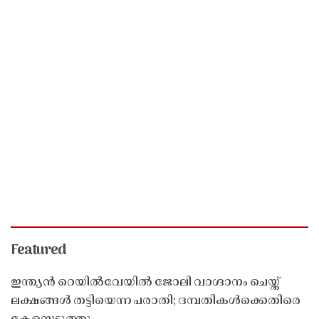
Featured
ഇന്ത്യൻ റെയിൽവേയിൽ ജോലി വാഗ്ദാനം ചെയ്ത്
ലക്ഷങ്ങൾ തട്ടിയെന്ന പരാതി; ദമ്പതികൾക്കെതിരെ