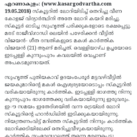
Election
Maha
എറണാകുളം: (www.kasargodvartha.com
19.05.2018)
സ്‌കൂട്ടറില്‍ ലോറിയിടിച്ച് തെറിച്ചു വീണ
Shivarathri
International
കോളജ് വിദ്യാര്‍ത്ഥിനി അതേ ലോറി കയറി മരിച്ചു.
Women's
Anti-
സ്‌കൂട്ടര്‍ ഓടിച്ച സുഹൃത്ത് പരിക്കുകളോടെ രക്ഷപ്പെട്ടു.
മരട് രാജീവ്ഗാന്ധി ലെയിന്‍ പഴേരിക്കന്‍ വീട്ടില്‍
Day
Drug
Attukal
വിജയന്‍- ഗീത ദമ്പതികളുടെ മകള്‍ കാര്‍ത്തിക
Campaign
Pongala
Holi
വിജയന്‍ (21) ആണ് മരിച്ചത്. വെള്ളിയാഴ്ച ഉച്ചയോടെ
ഇടപ്പള്ളി കുന്നുംപുറം കവലയില്‍ വെച്ചാണ്
2025
2025
IPL
അപകടമുണ്ടായത്.
2025
Eid
സുഹൃത്ത് പുതിയകാവ് ഉദയംപേരൂര്‍ മട്ടവഴിവീട്ടില്‍
Al-
Waqf
ജയകുമാറിന്റെ മകള്‍ ഐശ്വര്യയോടൊപ്പം സ്‌കൂട്ടറില്‍
Fitr
Bill
Vishu
വരികയായിരുന്നു കാര്‍ത്തിക. ഇടപ്പള്ളി ഭാഗത്തു നിന്നു
കുന്നുപുറം ഭാഗത്തേക്കു വരികയായിരുന്നു ഇരുവരും.
2025
Controversy
Festival
Good
ഇൗ സമയം ഇതേദിശയില്‍ വന്ന ട്രെയ്‌ലര്‍ ലോറി
2025
Friday
Easter
സ്‌കൂട്ടറിന്റെ ഹാന്‍ഡിലില്‍ ഇടിക്കുകയായിരുന്നു.
നിയന്ത്രണംവിട്ട് മറിഞ്ഞ സ്‌കൂട്ടറില്‍ നിന്നും കാര്‍ത്തിക
Observance
Sunday
By-
ലോറിക്കടിയിലേക്ക് തെറിച്ചുവീഴുകയായിരുന്നു.
2025
2025
Election
Bihar
കാര്‍ത്തിക സംഭവസ്ഥലത്ത് തന്നെ മരണപ്പെട്ടു.