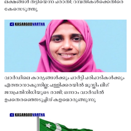
ലക്ഷങ്ങൾ തട്ടിയെന്ന പരാതി; ദമ്പതികൾക്കെതിരെ
കേസെടുത്തു
വാർഡിലെ കാര്യങ്ങൾക്കും പാർട്ടി പരിപാടികൾക്കും
എത്താനാകുന്നില്ല; പള്ളിക്കരയിൽ മുസ്ലിം ലീഗ്
ജനപ്രതിനിധിയുടെ രാജി; ഒന്നാം വാർഡിൽ
ഉപതെരഞ്ഞെടുപ്പിന് കളമൊരുങ്ങുന്നു