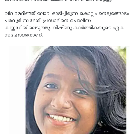
Updates
Assembly
Kerala
വിവരമറിഞ്ഞ് ലോറി ഓടിച്ചിരുന്ന കൊല്ലം നെടുങ്ങോടം
Polls
Local
Look
പരവൂര്‍ സ്വദേശി പ്രസാദിനെ പൊലീസ്
കസ്റ്റഡിയിലെടുത്തു. വിഷ്ണു കാര്‍ത്തികയുടെ ഏക
Body
Back
സഹോദരനാണ്.
Election
2025