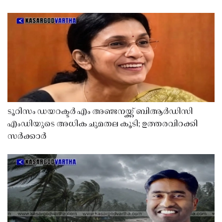
ടൂറിസം ഡയറക്ടർ എം അഞ്ജനയ്ക്ക് ബിആർഡിസി
എംഡിയുടെ അധിക ചുമതല കൂടി; ഉത്തരവിറക്കി
സർക്കാർ