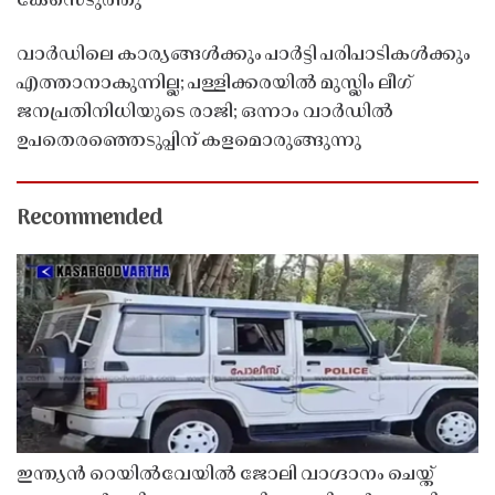
കേസെടുത്തു
വാർഡിലെ കാര്യങ്ങൾക്കും പാർട്ടി പരിപാടികൾക്കും
എത്താനാകുന്നില്ല; പള്ളിക്കരയിൽ മുസ്ലിം ലീഗ്
ജനപ്രതിനിധിയുടെ രാജി; ഒന്നാം വാർഡിൽ
ഉപതെരഞ്ഞെടുപ്പിന് കളമൊരുങ്ങുന്നു
Recommended
ഇന്ത്യൻ റെയിൽവേയിൽ ജോലി വാഗ്ദാനം ചെയ്ത്