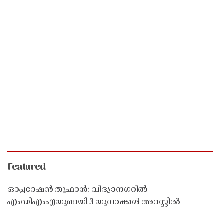
Featured
ഓപ്പറേഷൻ തൂഫാൻ; വിദ്യാനഗറിൽ
എംഡിഎംഎയുമായി 3 യുവാക്കൾ അറസ്റ്റിൽ