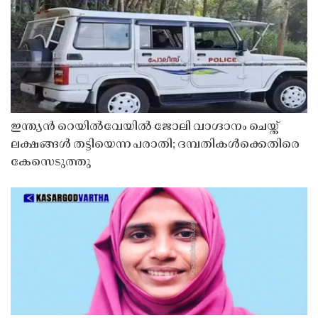
ഇന്ത്യൻ റെയിൽവേയിൽ ജോലി വാഗ്ദാനം ചെയ്ത്
ലക്ഷങ്ങൾ തട്ടിയെന്ന പരാതി; ദമ്പതികൾക്കെതിരെ
കേസെടുത്തു