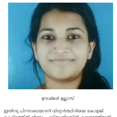
Updates
Assembly
Kerala
Polls
Local
Look
Body
Back
Election
2025
ഊഷ്മള്‍ ഉല്ലാസ്
ഇതിനു പിന്നാലെയാണ് വിദ്യാര്‍ത്ഥിനിയെ കോളജ്