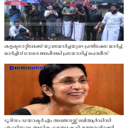
കളക്ടറേറ്റിലേക്ക് യുവമോർച്ചയുടെ പ്രതിഷേധ മാർച്ച്;
മാർച്ചിന് നേരെ ജലപീരങ്കി പ്രയോഗിച്ച് പൊലീസ്
ടൂറിസം ഡയറക്ടർ എം അഞ്ജനയ്ക്ക് ബിആർഡിസി