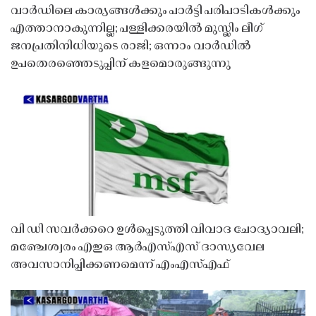
വാർഡിലെ കാര്യങ്ങൾക്കും പാർട്ടി പരിപാടികൾക്കും
എത്താനാകുന്നില്ല; പള്ളിക്കരയിൽ മുസ്ലിം ലീഗ്
ജനപ്രതിനിധിയുടെ രാജി; ഒന്നാം വാർഡിൽ
ഉപതെരഞ്ഞെടുപ്പിന് കളമൊരുങ്ങുന്നു
വി ഡി സവർക്കറെ ഉൾപ്പെടുത്തി വിവാദ ചോദ്യാവലി;
മഞ്ചേശ്വരം എഇഒ ആർഎസ്എസ് ദാസ്യവേല
അവസാനിപ്പിക്കണമെന്ന് എംഎസ്എഫ്