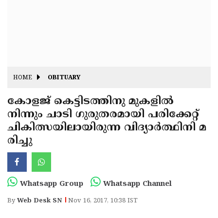
Fitr
May
Day
Eid
Al
Independence
Ad'ha
Day
Onam
HOME
OBITUARY
J&K
State
കോളജ് കെട്ടിടത്തിനു മുകളില്‍
Haryana
നിന്നും ചാടി ഗുരുതരമായി പരിക്കേറ്റ്
Assembly
State
Diwali
ചികിത്സയിലായിരുന്ന വിദ്യാര്‍ത്ഥിനി മ
Elections
Assembly
Christmas
രിച്ചു
Elections
New-
Year
Republic
Whatsapp Group
Whatsapp Channel
Day
Budget
By
Web Desk SN
Nov 16, 2017, 10:38 IST
Delhi