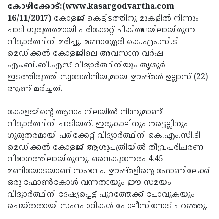
Election
Maha
കോഴിക്കോട്:(www.kasargodvartha.com
16/11/2017)
കോളജ് കെട്ടിടത്തിനു മുകളില്‍ നിന്നും
Shivarathri
International
ചാടി ഗുരുതരമായി പരിക്കേറ്റ് ചികിത്സയിലായിരുന്ന
Women's
Anti-
വിദ്യാര്‍ത്ഥിനി മരിച്ചു. മണാശ്ശേരി കെ.എം.സി.ടി
മെഡിക്കല്‍ കോളജിലെ അവസാന വര്‍ഷ
Day
Drug
Attukal
എം.ബി.ബി.എസ് വിദ്യാര്‍ത്ഥിനിയും തൃശൂര്‍
Campaign
Pongala
Holi
ഇടത്തിരുത്തി സ്വദേശിനിയുമായ ഊഷ്മള്‍ ഉല്ലാസ് (22)
ആണ് മരിച്ചത്.
2025
2025
IPL
2025
Eid
കോളജിന്റെ ആറാം നിലയില്‍ നിന്നുമാണ്
വിദ്യാര്‍ത്ഥിനി ചാടിയത്. ഇരുകാലിനും നട്ടെല്ലിനും
Al-
Waqf
ഗുരുതരമായി പരിക്കേറ്റ് വിദ്യാര്‍ത്ഥിനി കെ.എം.സി.ടി
Fitr
Bill
Vishu
മെഡിക്കല്‍ കോളജ് ആശുപത്രിയില്‍ തീവ്രപരിചരണ
വിഭാഗത്തിലായിരുന്നു. വൈകുന്നേരം 4.45
2025
Controversy
Festival
Good
മണിയോടയാണ് സംഭവം. ഊഷ്മളിന്റെ ഫോണിലേക്ക്
2025
Friday
Easter
ഒരു ഫോണ്‍കോള്‍ വന്നതായും ഈ സമയം
വിദ്യാര്‍ത്ഥിനി ദേഷ്യപ്പെട്ട് പുറത്തേക്ക് പോവുകയും
Observance
Sunday
By-
ചെയ്തതായി സഹപാഠികള്‍ പോലീസിനോട് പറഞ്ഞു.
2025
2025
Election
Bihar