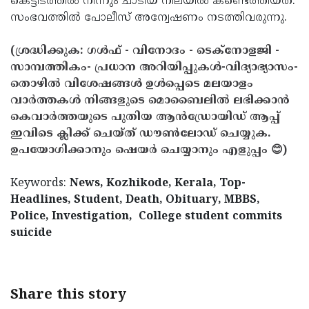
കെട്ടിടത്തില്‍ നിന്നും ചാടിയ നിലയില്‍ കണ്ടെത്തിയത്.
സംഭവത്തില്‍ പോലീസ് അന്വേഷണം നടത്തിവരുന്നു.
(ശ്രദ്ധിക്കുക: ഗൾഫ് - വിനോദം - ടെക്നോളജി -
സാമ്പത്തികം- പ്രധാന അറിയിപ്പുകൾ-വിദ്യാഭ്യാസം-
തൊഴിൽ വിശേഷങ്ങൾ ഉൾപ്പെടെ മലയാളം
വാർത്തകൾ നിങ്ങളുടെ മൊബൈലിൽ ലഭിക്കാൻ
കെവാർത്തയുടെ പുതിയ ആൻഡ്രോയിഡ് ആപ്പ്
ഇവിടെ ക്ലിക്ക് ചെയ്ത് ഡൗൺലോഡ് ചെയ്യുക.
ഉപയോഗിക്കാനും ഷെയർ ചെയ്യാനും എളുപ്പം 😊)
Keywords:
News, Kozhikode, Kerala, Top-
Headlines, Student, Death, Obituary, MBBS,
Police, Investigation, College student commits
suicide
Share this story