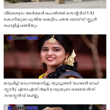
നീലേശ്വരം അർബൻ ഹെൽത്ത് സെൻ്ററിന് 1.43
കോടിയുടെ പുതിയ കെട്ടിടം; പഴയ ബഡ്സ് സ്കൂൾ
പൊളിച്ച് പണിയും
മദ്യപിച്ച് വാഹനമോടിച്ചു; യൂട്യൂബർ 'ഹെലൻ ഓഫ്
സ്പാർട്ട' എന്ന എസ് ആർ ധന്യയുടെ ലൈസൻസ്
സസ്പെൻഡ് ചെയ്തു ​​​​​​​