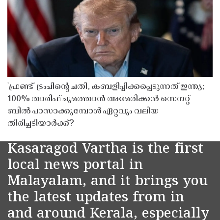
'ഫ്രണ്ട്' ട്രംപിന്റെ ചതി, കബളിപ്പിക്കപ്പെടുന്നത് ഇന്ത്യ;
100% താരിഫ് ചുമത്താൻ അമേരിക്കൻ സെനറ്റ്
ബിൽ പാസാക്കുമ്പോൾ ഏറ്റവും വലിയ
തിരിച്ചടിയാർക്ക്?
Kasaragod Vartha is the first
local news portal in
Malayalam, and it brings you
the latest updates from in
and around Kerala, especially