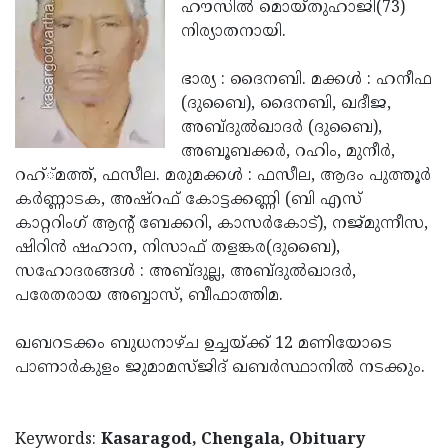
Election
ഹൗസില്‍ മൊയ്തുഹാജി(73)
Maha
നിര്യാതനായി.
Shivarathri
International
Women's
ഭാര്യ : ദൈനബി. മക്കള്‍ : ഹനീഫ
Anti-
(ദുബൈ), ദൈനബി, ഖദീജ,
Day
Drug
Attukal
അബ്ദുല്‍ഖാദര്‍ (ദുബൈ),
Campaign
Pongala
അബൂബക്കര്‍, റഹിം, മുനീര്‍,
Holi
റഹ്്മത്ത്, ഫസീല. മരുമക്കള്‍ : ഫസീല, ആദം പുത്തൂര്‍
2025
2025
IPL
കര്‍ണ്ണാടക, അഷ്‌റഫ് കോട്ടക്കണ്ണി (ബി എസ്
2025
കാറ്ററിംഗ് ആന്റ് ബേക്കറി, കാസര്‍കോട്), നജ്മുന്നീസ,
Eid
ഷിറിന്‍ ഷഹാന, നിസാഫ് തളങ്കര(ദുബൈ),
Al-
Waqf
സഹോദരങ്ങള്‍ : അബ്ദുല്ല, അബ്ദുല്‍ഖാദര്‍,
Fitr
Bill
പരേതരായ അബ്ബാസ്, ബീഫാത്തിമ.
Vishu
2025
Controversy
Festival
Good
ഖബറടക്കം ബുധനാഴ്ച ഉച്ചയ്ക്ക് 12 മണിയോടെ
2025
Friday
പാണാര്‍കുളം ജുമാമസ്ജിദ് ഖബര്‍സ്ഥാനില്‍ നടക്കും.
Easter
Observance
Sunday
By-
2025
2025
Election
Keywords:
Kasaragod, Chengala, Obituary
Bihar