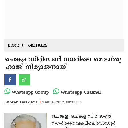
Fitr
May
Day
Eid
Al
Independence
Ad'ha
Day
Onam
HOME
OBITUARY
J&K
State
ചെങ്കള സിറ്റിസണ്‍ നഗറിലെ മൊയ്തു
Haryana
ഹാജി നിര്യാതനായി
Assembly
State
Diwali
Elections
Assembly
Christmas
Elections
New-
Whatsapp Group
Whatsapp Channel
Year
Republic
By
Web Desk Pre
May 16, 2012, 08:30 IST
Day
Budget
ചെങ്കള
: ചെങ്കള സിറ്റിസണ്‍
Delhi
നഗര്‍ തൈവളപ്പിലെ ബാഡൂര്‍