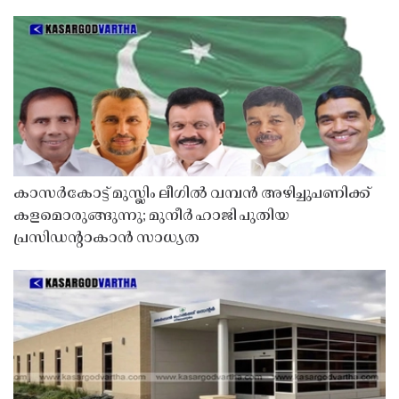
കാസർകോട്ട് മുസ്ലിം ലീഗിൽ വമ്പൻ അഴിച്ചുപണിക്ക്
കളമൊരുങ്ങുന്നു; മുനീർ ഹാജി പുതിയ
പ്രസിഡൻ്റാകാൻ സാധ്യത