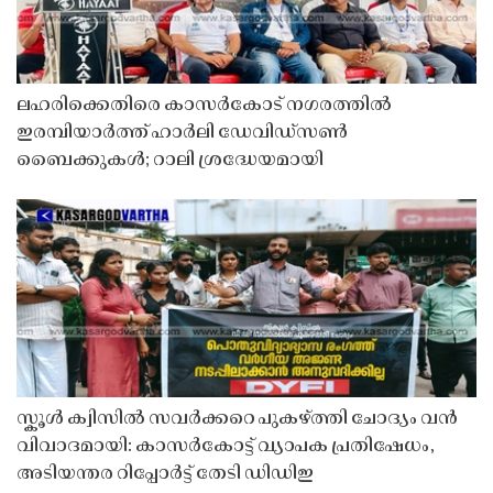
ലഹരിക്കെതിരെ കാസർകോട് നഗരത്തിൽ
ഇരമ്പിയാർത്ത് ഹാർലി ഡേവിഡ്‌സൺ
ബൈക്കുകൾ; റാലി ശ്രദ്ധേയമായി
സ്കൂൾ ക്വിസിൽ സവർക്കറെ പുകഴ്ത്തി ചോദ്യം വൻ
വിവാദമായി: കാസർകോട്ട് വ്യാപക പ്രതിഷേധം,
അടിയന്തര റിപ്പോർട്ട് തേടി ഡിഡിഇ