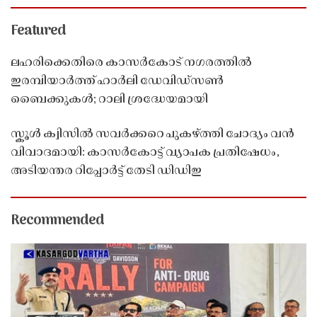
Featured
ലഹരിക്കെതിരെ കാസർകോട് നഗരത്തിൽ
ഇരമ്പിയാർത്ത് ഹാർലി ഡേവിഡ്‌സൺ
ബൈക്കുകൾ; റാലി ശ്രദ്ധേയമായി
സ്കൂൾ ക്വിസിൽ സവർക്കറെ പുകഴ്ത്തി ചോദ്യം വൻ
വിവാദമായി: കാസർകോട്ട് വ്യാപക പ്രതിഷേധം,
അടിയന്തര റിപ്പോർട്ട് തേടി ഡിഡിഇ
Recommended