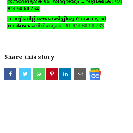
ഇന്‍വേര്‍ട്ടറുകളും ബാറ്ററിയും.... വിളിക്കുക: +91
944 60 90 752
കറന്റ് ബില്ല് ഷോക്കടിപ്പിച്ചോ? വൈദ്യുതി
ലാഭിക്കാം..
വിളിക്കുക: +91 944 60 90 752
Share this story