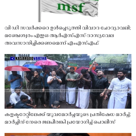
വി ഡി സവർക്കറെ ഉൾപ്പെടുത്തി വിവാദ ചോദ്യാവലി;
മഞ്ചേശ്വരം എഇഒ ആർഎസ്എസ് ദാസ്യവേല
അവസാനിപ്പിക്കണമെന്ന് എംഎസ്എഫ്
കളക്ടറേറ്റിലേക്ക് യുവമോർച്ചയുടെ പ്രതിഷേധ മാർച്ച്;
മാർച്ചിന് നേരെ ജലപീരങ്കി പ്രയോഗിച്ച് പൊലീസ്