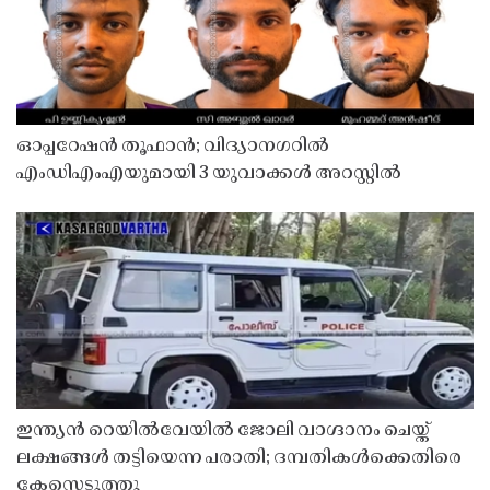
ഓപ്പറേഷൻ തൂഫാൻ; വിദ്യാനഗറിൽ
എംഡിഎംഎയുമായി 3 യുവാക്കൾ അറസ്റ്റിൽ
ഇന്ത്യൻ റെയിൽവേയിൽ ജോലി വാഗ്ദാനം ചെയ്ത്
ലക്ഷങ്ങൾ തട്ടിയെന്ന പരാതി; ദമ്പതികൾക്കെതിരെ
കേസെടുത്തു