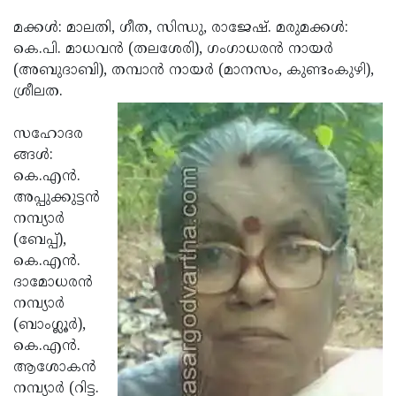
Election
Maha
മക്കള്‍: മാലതി, ഗീത, സിന്ധു, രാജേഷ്. മരുമക്കള്‍:
Shivarathri
International
കെ.പി. മാധവന്‍ (തലശേരി), ഗംഗാധരന്‍ നായര്‍
Women's
(അബുദാബി), തമ്പാന്‍ നായര്‍ (മാനസം, കുണ്ടംകുഴി),
Anti-
ശ്രീലത.
Day
Drug
Attukal
Campaign
Pongala
സഹോദര
Holi
ങ്ങള്‍:
2025
2025
IPL
കെ.എന്‍.
2025
അപ്പുക്കുട്ടന്‍
Eid
നമ്പ്യാര്‍
Al-
Waqf
(ബേപ്പ്),
Fitr
Bill
കെ.എന്‍.
Vishu
ദാമോധരന്‍
2025
Controversy
Festival
Good
നമ്പ്യാര്‍
2025
Friday
(ബാംഗ്ലൂര്‍),
Easter
കെ.എന്‍.
Observance
Sunday
By-
ആശോകന്‍
2025
2025
Election
നമ്പ്യാര്‍ (റിട്ട.
Bihar