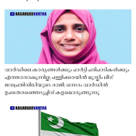
വാർഡിലെ കാര്യങ്ങൾക്കും പാർട്ടി പരിപാടികൾക്കും
എത്താനാകുന്നില്ല; പള്ളിക്കരയിൽ മുസ്ലിം ലീഗ്
ജനപ്രതിനിധിയുടെ രാജി; ഒന്നാം വാർഡിൽ
ഉപതെരഞ്ഞെടുപ്പിന് കളമൊരുങ്ങുന്നു