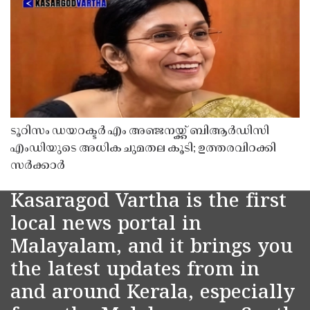
ടൂറിസം ഡയറക്ടർ എം അഞ്ജനയ്ക്ക് ബിആർഡിസി
എംഡിയുടെ അധിക ചുമതല കൂടി; ഉത്തരവിറക്കി
സർക്കാർ
Kasaragod Vartha is the first
local news portal in
Malayalam, and it brings you
the latest updates from in
and around Kerala, especially