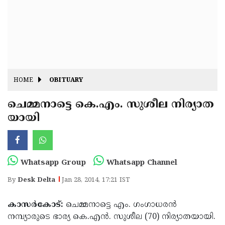
Fitr
May
Day
Eid
Al
Independence
Ad'ha
Day
Onam
HOME
OBITUARY
J&K
State
ചെമ്മനാട്ടെ കെ.എം. സുശീല നിര്യാത
Haryana
യായി
Assembly
State
Diwali
Elections
Assembly
Christmas
Elections
New-
Whatsapp Group
Whatsapp Channel
Year
Republic
By
Desk Delta
Jan 28, 2014, 17:21 IST
Day
Budget
കാസര്‍കോട്:
ചെമ്മനാട്ടെ എം. ഗംഗാധരന്‍
Delhi
നമ്പ്യാരുടെ ഭാര്യ കെ.എന്‍. സുശീല (70) നിര്യാതയായി.