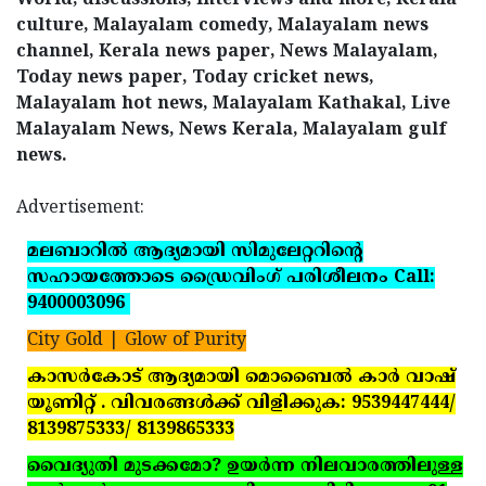
World, discussions, interviews and more, Kerala
culture, Malayalam comedy, Malayalam news
channel, Kerala news paper, News Malayalam,
Today news paper, Today cricket news,
Malayalam hot news, Malayalam Kathakal, Live
Malayalam News, News Kerala, Malayalam gulf
news.
Advertisement:
മലബാറില്‍ ആദ്യമായി സിമുലേറ്ററിന്റെ
സഹായത്തോടെ ഡ്രൈവിംഗ് പരിശീലനം Call:
9400003096
City Gold | Glow of Purity
കാസര്‍കോട് ആദ്യമായി മൊബൈല്‍ കാര്‍ വാഷ്
യൂണിറ്റ് . വിവരങ്ങള്‍ക്ക് വിളിക്കുക: 9539447444/
8139875333/ 8139865333
വൈദ്യുതി മുടക്കമോ? ഉയര്‍ന്ന നിലവാരത്തിലുള്ള