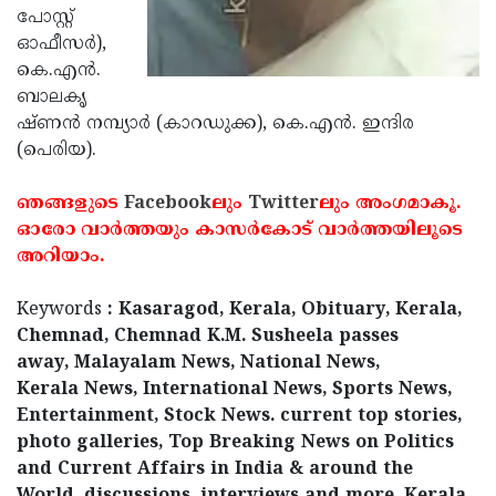
പോസ്റ്റ്
Updates
Assembly
Kerala
ഓഫീസര്‍),
Polls
Local
കെ.എന്‍.
Look
ബാലകൃ
Body
Back
ഷ്ണന്‍ നമ്പ്യാര്‍ (കാറഡുക്ക), കെ.എന്‍. ഇന്ദിര
Election
2025
(പെരിയ).
ഞങ്ങളുടെ
Facebook
ലും
Twitter
ലും അംഗമാകൂ.
ഓരോ വാര്‍ത്തയും കാസര്‍കോട് വാര്‍ത്തയിലൂടെ
അറിയാം.
Keywords
: Kasaragod, Kerala, Obituary, Kerala,
Chemnad, Chemnad K.M. Susheela passes
away, Malayalam News, National News,
Kerala News, International News, Sports News,
Entertainment, Stock News. current top stories,
photo galleries, Top Breaking News on Politics
and Current Affairs in India & around the