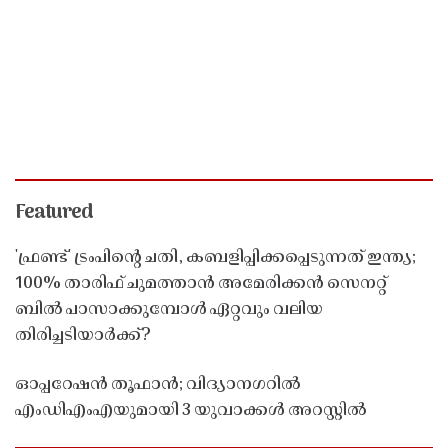
Featured
'ഫ്രണ്ട്' ട്രംപിന്റെ ചതി, കബളിപ്പിക്കപ്പെടുന്നത് ഇന്ത്യ;
100% താരിഫ് ചുമത്താൻ അമേരിക്കൻ സെനറ്റ്
ബിൽ പാസാക്കുമ്പോൾ ഏറ്റവും വലിയ
തിരിച്ചടിയാർക്ക്?
ഓപ്പറേഷൻ തൂഫാൻ; വിദ്യാനഗറിൽ
എംഡിഎംഎയുമായി 3 യുവാക്കൾ അറസ്റ്റിൽ