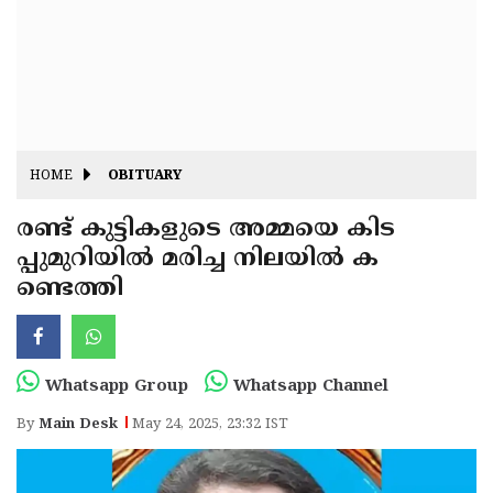
Fitr
May
Day
Eid
Al
Independence
Ad'ha
Day
Onam
HOME
OBITUARY
J&K
State
രണ്ട് കുട്ടികളുടെ അമ്മയെ കിട
Haryana
പ്പുമുറിയിൽ മരിച്ച നിലയിൽ ക
Assembly
State
Diwali
ണ്ടെത്തി
Elections
Assembly
Christmas
Elections
New-
Year
Republic
Whatsapp Group
Whatsapp Channel
Day
Budget
By
Main Desk
May 24, 2025, 23:32 IST
Delhi