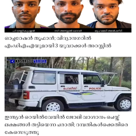
ഓപ്പറേഷൻ തൂഫാൻ; വിദ്യാനഗറിൽ
എംഡിഎംഎയുമായി 3 യുവാക്കൾ അറസ്റ്റിൽ
ഇന്ത്യൻ റെയിൽവേയിൽ ജോലി വാഗ്ദാനം ചെയ്ത്
ലക്ഷങ്ങൾ തട്ടിയെന്ന പരാതി; ദമ്പതികൾക്കെതിരെ
കേസെടുത്തു