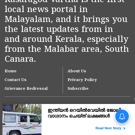
Kasaragod Vartha is the first
local news portal in
Malayalam, and it brings you
the latest updates from in
and around Kerala, especially
from the Malabar area, South
Canara.
Home
About Us
Contact Us
Privacy Policy
Grievance Redressal
Subscribe
'ഫ്രണ്ട്' ട്രംപിന്റെ ചതി,
കബളിപ്പിക്കപ്പെടുന്നത്
ഇന്ത്യ; 100% താരിഫ്
ചുമത്താൻ അമേരിക്കൻ
Copyright © 2007-
2026
Kasargodvartha