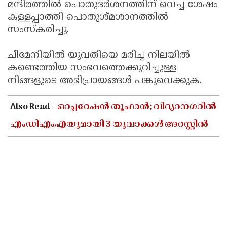
മന്ദിരത്തിൽ പൊതുദർശനത്തിന് വെച്ച ശേഷം
കള്ളപ്പാത്തി പൊതുശ്മശാനത്തിൽ
സംസ്കരിച്ചു.
ചീമേനിയിൽ യുവതിയെ മരിച്ച നിലയിൽ
കണ്ടെത്തിയ സംഭവത്തെക്കുറിച്ചുള്ള
നിങ്ങളുടെ അഭിപ്രായങ്ങൾ പങ്കുവെക്കുക.
Also Read -
ഓപ്പറേഷൻ തൂഫാൻ; വിദ്യാനഗറിൽ
എംഡിഎംഎയുമായി 3 യുവാക്കൾ അറസ്റ്റിൽ