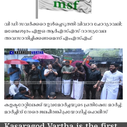
വി ഡി സവർക്കറെ ഉൾപ്പെടുത്തി വിവാദ ചോദ്യാവലി;
മഞ്ചേശ്വരം എഇഒ ആർഎസ്എസ് ദാസ്യവേല
അവസാനിപ്പിക്കണമെന്ന് എംഎസ്എഫ്
കളക്ടറേറ്റിലേക്ക് യുവമോർച്ചയുടെ പ്രതിഷേധ മാർച്ച്;
മാർച്ചിന് നേരെ ജലപീരങ്കി പ്രയോഗിച്ച് പൊലീസ്