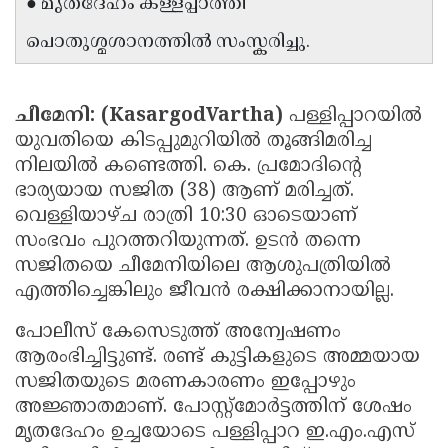
● മൃതദേഹം കള്ളപ്പാത്തി
Updates
Assembly
Kerala
പൊതുശ്മശാനത്തിൽ സംസ്കരിച്ചു.
Polls
Local
Look
Body
Back
ചീമേനി: (KasargodVartha)
പള്ളിപ്പാറയിൽ
Election
2025
യുവതിയെ കിടപ്പുമുറിയിൽ തൂങ്ങിമരിച്ച
നിലയിൽ കണ്ടെത്തി. കെ. പ്രമോദിന്റെ
ഭാര്യയായ സജിത (38) ആണ് മരിച്ചത്.
വെള്ളിയാഴ്ച രാത്രി 10:30 ഓടെയാണ്
സംഭവം പുറത്തറിയുന്നത്. ഉടൻ തന്നെ
സജിതയെ ചീമേനിയിലെ ആശുപത്രിയിൽ
എത്തിച്ചെങ്കിലും ജീവൻ രക്ഷിക്കാനായില്ല.
പോലീസ് കേസെടുത്ത് അന്വേഷണം
ആരംഭിച്ചിട്ടുണ്ട്. രണ്ട് കുട്ടികളുടെ അമ്മയായ
സജിതയുടെ മരണകാരണം ഇപ്പോഴും
അജ്ഞാതമാണ്. പോസ്റ്റ്‌മോർട്ടത്തിന് ശേഷം
മൃതദേഹം ഉച്ചയോടെ പള്ളിപ്പാറ ഇ.എം.എസ്