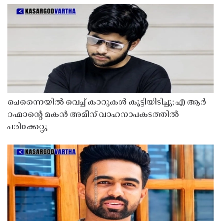
ചെന്നൈയിൽ വെച്ച് കാറുകൾ കൂട്ടിയിടിച്ചു; എ ആർ
റഹ്മാൻ്റെ മകൻ അമീന് വാഹനാപകടത്തിൽ
പരിക്കേറ്റു