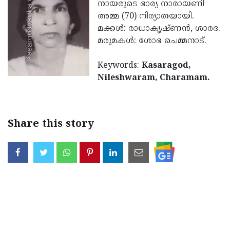
Election
നായരുടെ ഭാര്യ നാരായണി
Maha
അമ്മ (70) നിര്യാതയായി.
Shivarathri
International
മക്കള്‍: രാധാകൃഷ്ണന്‍, ശാരദ.
Women's
മരുമകള്‍: ശോഭ ചെമ്മനാട്.
Anti-
Day
Drug
Attukal
Keywords:
Kasaragod,
Campaign
Pongala
Nileshwaram, Charamam.
Holi
2025
2025
IPL
2025
Eid
Share this story
Al-
Waqf
Fitr
Bill
Vishu
2025
Controversy
Festival
Good
2025
Friday
Easter
Observance
Sunday
By-
2025
2025
Election
Bihar