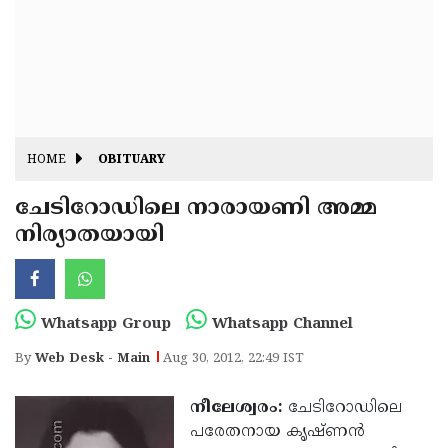
Fitr
May
Day
Eid
Al
Independence
Ad'ha
Day
Onam
HOME
OBITUARY
J&K
State
ചേടിറോഡിലെ നാരായണി അമ്മ
Haryana
നിര്യാതയായി
Assembly
State
Diwali
Elections
Assembly
Christmas
Elections
New-
Whatsapp Group
Whatsapp Channel
Year
Republic
By
Web Desk - Main
Aug 30, 2012, 22:49 IST
Day
Budget
നീലേശ്വരം:
ചേടിറോഡിലെ
Delhi
പരേതനായ കൃഷ്ണന്‍