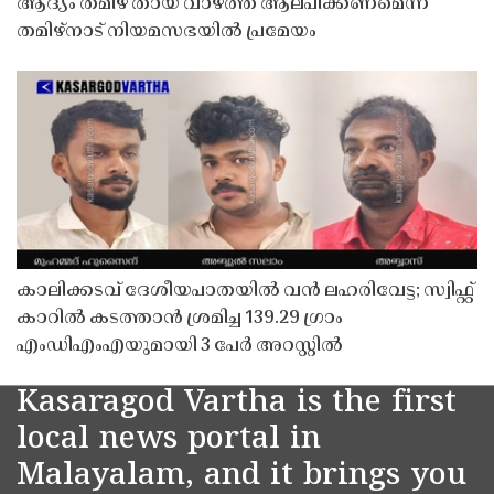
ആദ്യം തമിഴ് തായ് വാഴ്ത്ത് ആലപിക്കണമെന്ന്
തമിഴ്നാട് നിയമസഭയിൽ പ്രമേയം
കാലിക്കടവ് ദേശീയപാതയിൽ വൻ ലഹരിവേട്ട; സ്വിഫ്റ്റ്
കാറിൽ കടത്താൻ ശ്രമിച്ച 139.29 ഗ്രാം
എംഡിഎംഎയുമായി 3 പേർ അറസ്റ്റിൽ
Kasaragod Vartha is the first
local news portal in
Malayalam, and it brings you