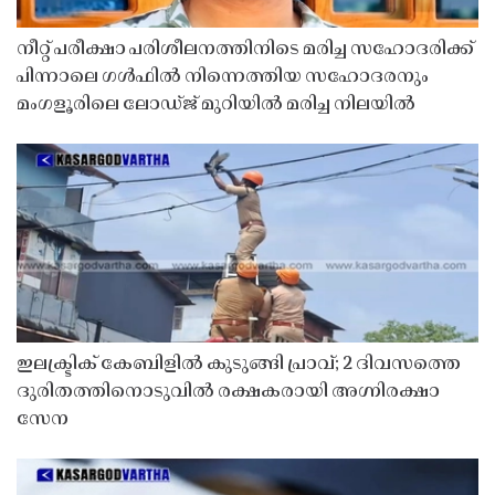
നീറ്റ് പരീക്ഷാ പരിശീലനത്തിനിടെ മരിച്ച സഹോദരിക്ക്
പിന്നാലെ ഗൾഫിൽ നിന്നെത്തിയ സഹോദരനും
മംഗളൂരിലെ ലോഡ്ജ് മുറിയിൽ മരിച്ച നിലയിൽ
ഇലക്ട്രിക് കേബിളിൽ കുടുങ്ങി പ്രാവ്; 2 ദിവസത്തെ
ദുരിതത്തിനൊടുവിൽ രക്ഷകരായി അഗ്നിരക്ഷാ
സേന