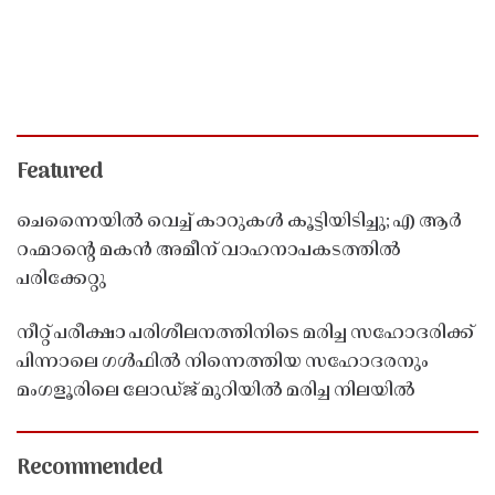
Featured
ചെന്നൈയിൽ വെച്ച് കാറുകൾ കൂട്ടിയിടിച്ചു; എ ആർ
റഹ്മാൻ്റെ മകൻ അമീന് വാഹനാപകടത്തിൽ
പരിക്കേറ്റു
നീറ്റ് പരീക്ഷാ പരിശീലനത്തിനിടെ മരിച്ച സഹോദരിക്ക്
പിന്നാലെ ഗൾഫിൽ നിന്നെത്തിയ സഹോദരനും
മംഗളൂരിലെ ലോഡ്ജ് മുറിയിൽ മരിച്ച നിലയിൽ
Recommended