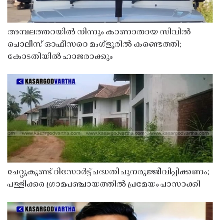
അമ്പലത്തറയിൽ നിന്നും കാണാതായ സിവിൽ
പൊലീസ് ഓഫീസറെ മംഗ്ളൂരിൽ കണ്ടെത്തി;
കോടതിയിൽ ഹാജരാക്കും
ചേറ്റുകുണ്ട് റിസോർട്ട് പദ്ധതി പുനരുജ്ജീവിപ്പിക്കണം;
പള്ളിക്കര ഗ്രാമപഞ്ചായത്തിൽ പ്രമേയം പാസാക്കി