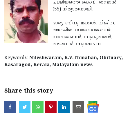
Election
പള്ളിയത്തെ കെ.വി. തമ്പാന്‍
Maha
(55) നിര്യാതനായി.
Shivarathri
International
Women's
ഭാര്യ: ബിന്ദു. മക്കള്‍: വിജിത,
Anti-
അഞ്ജിത. സഹോദരങ്ങള്‍:
Day
Drug
Attukal
നാരായണന്‍, സുകുമാരന്‍,
Campaign
Pongala
രാഘവന്‍, സുലോചന.
Holi
2025
2025
IPL
Keywords:
Nileshwaram, K.V.Thmaban, Obituary,
2025
Kasaragod, Kerala, Malayalam news
Eid
Al-
Waqf
Fitr
Bill
Vishu
Share this story
2025
Controversy
Festival
Good
2025
Friday
Easter
Observance
Sunday
By-
2025
2025
Election
Bihar