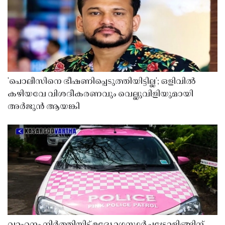
'പൊലീസിനെ ഭീഷണിപ്പെടുത്തിയിട്ടില്ല'; ഒളിവിൽ
കഴിയവേ വിശദീകരണവും വെല്ലുവിളിയുമായി
അർജുൻ ആയങ്കി
വാഹനം നിർത്തിയിട്ട് ഉദ്യോഗസ്ഥർ പട്രോളിങ്ങിന്