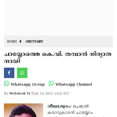
Fitr
May
Day
Eid
Al
Independence
Ad'ha
Day
Onam
HOME
OBITUARY
J&K
State
ചായ്യോത്തെ കെ.വി. തമ്പാന്‍ നിര്യാത
Haryana
നായി
Assembly
State
Diwali
Elections
Assembly
Christmas
Elections
New-
Whatsapp Group
Whatsapp Channel
Year
Republic
By
Webdesk Vi
Jan 14, 2013, 14:21 IST
Day
Budget
നീലേശ്വരം:
ചെങ്കല്‍
Delhi
കരാറുകാരന്‍ ചായ്യോം