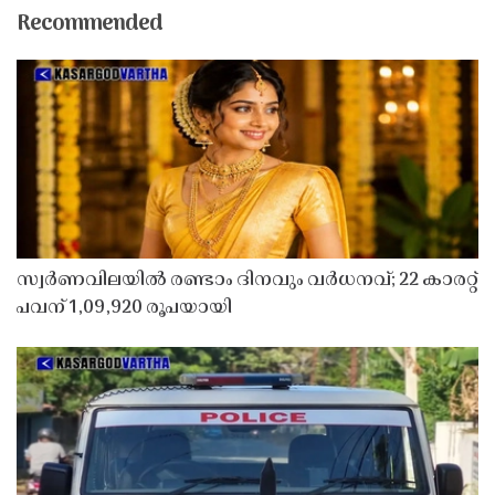
Recommended
സ്വർണവിലയിൽ രണ്ടാം ദിനവും വർധനവ്; 22 കാരറ്റ്
പവന് 1,09,920 രൂപയായി