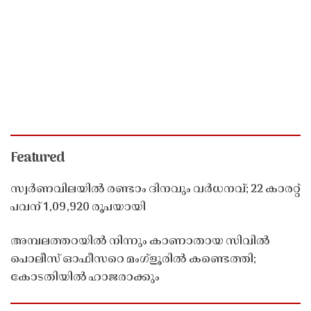
Featured
സ്വർണവിലയിൽ രണ്ടാം ദിനവും വർധനവ്; 22 കാരറ്റ്
പവന് 1,09,920 രൂപയായി
അമ്പലത്തറയിൽ നിന്നും കാണാതായ സിവിൽ
പൊലീസ് ഓഫീസറെ മംഗ്ളൂരിൽ കണ്ടെത്തി;
കോടതിയിൽ ഹാജരാക്കും