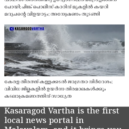
പോയി; പിങ്ക് പൊലീസ് കാറിന് മുകളിൽ കയറി
മദ്യപൻ്റെ വിളയാട്ടം; അന്വേഷണം തുടങ്ങി
കേരള തീരത്ത് കള്ളക്കടൽ ജാഗ്രതാ നിർദേശം;
വിവിധ ജില്ലകളിൽ ഉയർന്ന തിരമാലകൾക്കും
കടലാക്രമണത്തിന് സാധ്യത
Kasaragod Vartha is the first
local news portal in