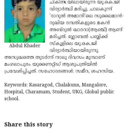
Election
ചികിത്സയിലായിരുന്ന യു.കെ.ജി
Maha
വിദ്യാര്‍ത്ഥി മരിച്ചു. ചാലകുന്ന്
Shivarathri
International
'ദാറുല്‍ അമാനി'ലെ സുലൈമാന്‍-
Women's
റുഖിയ ദമ്പതികളുടെ മകന്‍
Anti-
അബ്ദുല്‍ ഖാദറാ(ആഞ്ച്) ആണ്
Day
Drug
Attukal
മരിച്ചത്. ഗ്ലോബല്‍ പബ്ലിക്ക്
Campaign
Pongala
സ്‌കൂളിലെ യു.കെ.ജി
Holi
Abdul Khader
വിദ്യാര്‍ത്ഥിയായിരുന്നു.
2025
2025
IPL
അസുഖത്തെ തുടര്‍ന്ന് നാലു ദിവസം മുമ്പാണ്
2025
മംഗലാപുരം യുണൈറ്റ്ഡ് ആശുപത്രിയില്‍
Eid
പ്രവേശിപ്പിച്ചത്. സഹോദരങ്ങള്‍: സമീറ, ശഹസിയ.
Al-
Waqf
Fitr
Bill
Keywords: Kasaragod, Chalakunn, Mangalore,
Vishu
Hospital, Charamam, Student, UKG, Global public
2025
Controversy
Festival
Good
school.
2025
Friday
Easter
Observance
Sunday
By-
Share this story
2025
2025
Election
Bihar