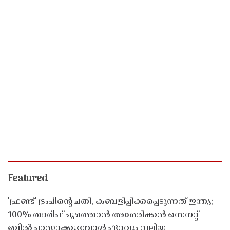
Featured
'ഫ്രണ്ട്' ട്രംപിന്റെ ചതി, കബളിപ്പിക്കപ്പെടുന്നത് ഇന്ത്യ;
100% താരിഫ് ചുമത്താൻ അമേരിക്കൻ സെനറ്റ്
ബിൽ പാസാക്കുമ്പോൾ ഏറ്റവും വലിയ