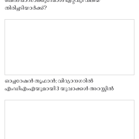
ബിൽ പാസാക്കുമ്പോൾ ഏറ്റവും വലിയ
തിരിച്ചടിയാർക്ക്?
ഓപ്പറേഷൻ തൂഫാൻ; വിദ്യാനഗറിൽ
എംഡിഎംഎയുമായി 3 യുവാക്കൾ അറസ്റ്റിൽ