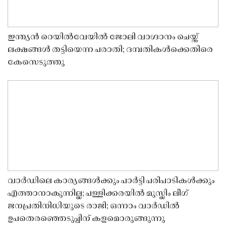
ഇന്ത്യൻ റെയിൽവേയിൽ ജോലി വാഗ്ദാനം ചെയ്ത്
ലക്ഷങ്ങൾ തട്ടിയെന്ന പരാതി; ദമ്പതികൾക്കെതിരെ
കേസെടുത്തു
വാർഡിലെ കാര്യങ്ങൾക്കും പാർട്ടി പരിപാടികൾക്കും
എത്താനാകുന്നില്ല; പള്ളിക്കരയിൽ മുസ്ലിം ലീഗ്
ജനപ്രതിനിധിയുടെ രാജി; ഒന്നാം വാർഡിൽ
ഉപതെരഞ്ഞെടുപ്പിന് കളമൊരുങ്ങുന്നു