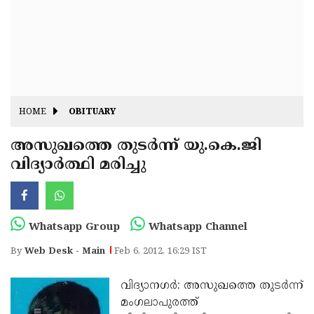
Fitr
May
Day
Eid
Al
Independence
Ad'ha
Day
Onam
HOME
OBITUARY
J&K
State
അസുഖത്തെ തുടര്‍ന്ന് യു.കെ.ജി
Haryana
വിദ്യാര്‍ത്ഥി മരിച്ചു
Assembly
State
Diwali
Elections
Assembly
Christmas
Elections
New-
Whatsapp Group
Whatsapp Channel
Year
Republic
By
Web Desk - Main
Feb 6, 2012, 16:29 IST
Day
Budget
വിദ്യാനഗര്‍: അസുഖത്തെ തുടര്‍ന്ന്
Delhi
മംഗലാപുരത്ത്