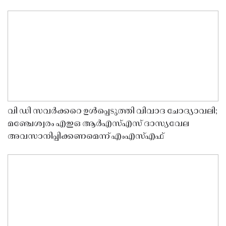
വി ഡി സവർക്കറെ ഉൾപ്പെടുത്തി വിവാദ ചോദ്യാവലി;
മഞ്ചേശ്വരം എഇഒ ആർഎസ്എസ് ദാസ്യവേല
അവസാനിപ്പിക്കണമെന്ന് എംഎസ്എഫ്