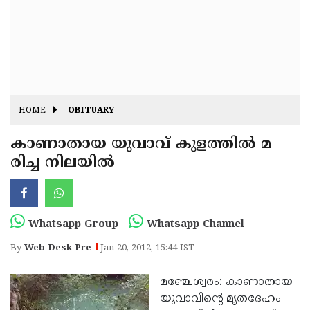
Fitr
May
Day
Eid
Al
Independence
Ad'ha
Day
Onam
HOME
OBITUARY
J&K
State
കാണാതായ യുവാവ് കുളത്തില്‍ മ
Haryana
രിച്ച നിലയില്‍
Assembly
State
Diwali
Elections
Assembly
Christmas
Elections
New-
Whatsapp Group
Whatsapp Channel
Year
Republic
By
Web Desk Pre
Jan 20, 2012, 15:44 IST
Day
Budget
മഞ്ചേശ്വരം: കാണാതായ
Delhi
യുവാവിന്റെ മൃതദേഹം