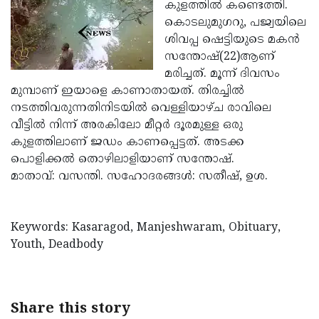
Election
കുളത്തില്‍ കണ്ടെത്തി.
Maha
കൊടലുമുഗറു, പജ്വയിലെ
Shivarathri
International
ശിവപ്പ ഷെട്ടിയുടെ മകന്‍
Women's
സന്തോഷ്(22)ആണ്
Anti-
മരിച്ചത്. മൂന്ന് ദിവസം
Day
Drug
Attukal
മുമ്പാണ് ഇയാളെ കാണാതായത്. തിരച്ചില്‍
Campaign
Pongala
നടത്തിവരുന്നതിനിടയില്‍ വെള്ളിയാഴ്ച രാവിലെ
Holi
വീട്ടില്‍ നിന്ന് അരകിലോ മീറ്റര്‍ ദൂരമുള്ള ഒരു
2025
2025
IPL
കുളത്തിലാണ് ജഡം കാണപ്പെട്ടത്. അടക്ക
2025
പൊളിക്കല്‍ തൊഴിലാളിയാണ് സന്തോഷ്.
Eid
മാതാവ്: വസന്തി. സഹോദരങ്ങള്‍: സതീഷ്, ഉശ.
Al-
Waqf
Fitr
Bill
Vishu
Keywords: Kasaragod, Manjeshwaram, Obituary,
2025
Controversy
Festival
Good
Youth, Deadbody
2025
Friday
Easter
Observance
Sunday
By-
Share this story
2025
2025
Election
Bihar