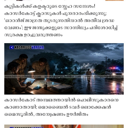
കുട്ടികൾക്ക് കളക്ടറുടെ സ്നേഹ സന്ദേശം!
കാസർകോട്ട് ക്ലാസുകൾ പുനരാരംഭിക്കുന്നു;
‘ഓറൻജ് ജാഗ്രത തുടരുന്നതിനാൽ അതീവ ശ്രദ്ധ
വേണം’; ഇഴ ജന്തുക്കളുടെ സാന്നിധ്യം പരിശോധിച്ച്
സുരക്ഷ ഉറപ്പുവരുത്തണം
കാസർകോട് അമ്പലത്തറയിൽ പൊലീസുകാരനെ
കാണാതായി; മൊബൈൽ ടവർ ലൊക്കേഷൻ
മൈസൂരിൽ, അന്വേഷണം ഊർജിതം