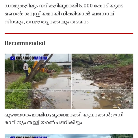
ഡാമുകളിലും നദികളിലുമായി 5,000 കോടിയുടെ
മണൽ; ശാസ്ത്രീയമായി നീക്കിയാൽ ഖജനാവ്
നിറയും, വെള്ളപ്പൊക്കവും തടയാം
Recommended
പുഴയോരം മാലിന്യമുക്തമാക്കി യുവാക്കൾ; ഇനി
മാലിന്യം തള്ളിയാൽ പണികിട്ടും