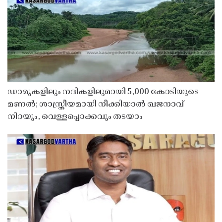
ഡാമുകളിലും നദികളിലുമായി 5,000 കോടിയുടെ
മണൽ; ശാസ്ത്രീയമായി നീക്കിയാൽ ഖജനാവ്
നിറയും, വെള്ളപ്പൊക്കവും തടയാം