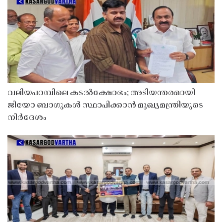
വലിയപറമ്പിലെ കടൽക്ഷോഭം; അടിയന്തരമായി
ജിയോ ബാഗുകൾ സ്ഥാപിക്കാൻ മുഖ്യമന്ത്രിയുടെ
നിർദേശം