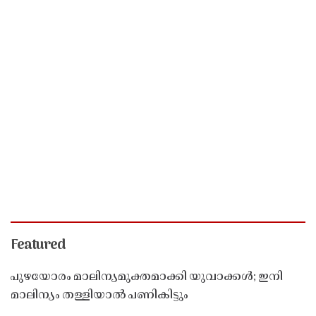
Featured
പുഴയോരം മാലിന്യമുക്തമാക്കി യുവാക്കൾ; ഇനി
മാലിന്യം തള്ളിയാൽ പണികിട്ടും