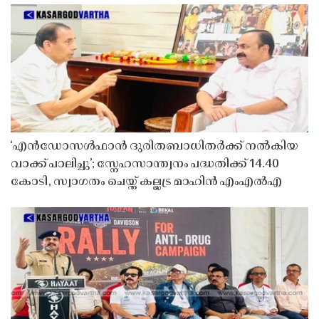
‘എൻഡോസൾഫാൻ ദുരിതബാധിതർക്ക് നൽകിയ
വാക്ക് പാലിച്ചു’; സ്നേഹസാന്ത്വനം പദ്ധതിക്ക് 14.40
കോടി, സ്വാഗതം ചെയ്ത് കല്ലട്ര മാഹിൻ എംഎൽഎ