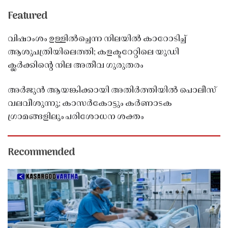
Featured
വിഷാംശം ഉള്ളിൽച്ചെന്ന നിലയിൽ കാറോടിച്ച്
ആശുപത്രിയിലെത്തി; കളക്ടറേറ്റിലെ യുഡി
ക്ലർക്കിൻ്റെ നില അതീവ ഗുരുതരം
അർജുൻ ആയങ്കിക്കായി അതിർത്തിയിൽ പൊലീസ്
വലവീശുന്നു; കാസർകോട്ടും കർണാടക
ഗ്രാമങ്ങളിലും പരിശോധന ശക്തം
Recommended