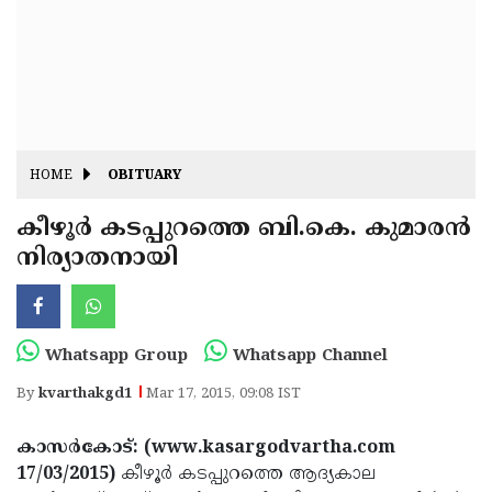
Fitr
May
Day
Eid
Al
Independence
Ad'ha
Day
Onam
HOME
OBITUARY
J&K
State
കീഴൂര്‍ കടപ്പുറത്തെ ബി.കെ. കുമാരന്‍
Haryana
നിര്യാതനായി
Assembly
State
Diwali
Elections
Assembly
Christmas
Elections
New-
Whatsapp Group
Whatsapp Channel
Year
Republic
By
kvarthakgd1
Mar 17, 2015, 09:08 IST
Day
Budget
കാസര്‍കോട്: (www.kasargodvartha.com
Delhi
17/03/2015)
കീഴൂര്‍ കടപ്പുറത്തെ ആദ്യകാല