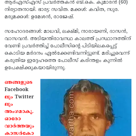
Election
ആര്‍എസ്എസ് പ്രവര്‍ത്തകന്‍ ബി.കെ. കുമാരന്‍ (60)
Maha
നിര്യാതനായി. ഭാര്യ: സവിത. മക്കള്‍: കവിത, സുര.
Shivarathri
International
മരുമക്കള്‍: ഉമേശന്‍, രാജേഷ്.
Women's
Anti-
സഹോദരങ്ങള്‍: മാധവി, ലക്ഷ്മി, നാരായണി, ദാസന്‍,
Day
Drug
Attukal
വാസവന്‍. അടിയന്തിരാവസ്ഥ കാലത്ത് പ്രസ്ഥാനത്തിന്
Campaign
Pongala
വേണ്ടി പ്രവര്‍ത്തിച്ച് പോലീസിന്റെ പിടിയിലകപ്പെട്ട്
Holi
കൊടിയ മര്‍ദനം ഏല്‍ക്കേണ്ടിവന്നിട്ടുണ്ട്. മരിച്ചുവെന്ന്
2025
2025
IPL
കരുതിയ ഇദ്ദേഹത്തെ പോലീസ് കരിന്തളം കുന്നില്‍
2025
ഉപേക്ഷിക്കുകയായിരുന്നു.
Eid
Al-
Waqf
ഞങ്ങളുടെ
Fitr
Bill
Facebook
Vishu
ലും
Twitter
2025
Controversy
Festival
Good
ലും
2025
Friday
അംഗമാകൂ.
Easter
ഓരോ
Observance
Sunday
By-
വാര്‍ത്തയും
2025
2025
Election
കാസര്‍കോ
Bihar