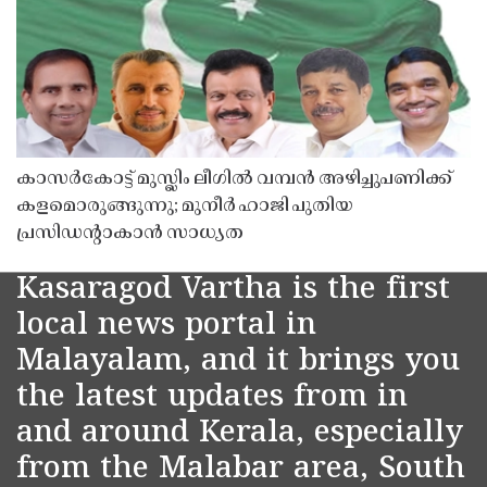
കാസർകോട്ട് മുസ്ലിം ലീഗിൽ വമ്പൻ അഴിച്ചുപണിക്ക്
കളമൊരുങ്ങുന്നു; മുനീർ ഹാജി പുതിയ
പ്രസിഡൻ്റാകാൻ സാധ്യത
Kasaragod Vartha is the first
local news portal in
Malayalam, and it brings you
the latest updates from in
and around Kerala, especially
from the Malabar area, South