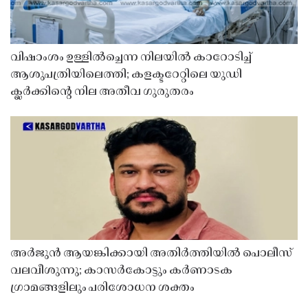
വിഷാംശം ഉള്ളിൽച്ചെന്ന നിലയിൽ കാറോടിച്ച്
ആശുപത്രിയിലെത്തി; കളക്ടറേറ്റിലെ യുഡി
ക്ലർക്കിൻ്റെ നില അതീവ ഗുരുതരം
അർജുൻ ആയങ്കിക്കായി അതിർത്തിയിൽ പൊലീസ്
വലവീശുന്നു; കാസർകോട്ടും കർണാടക
ഗ്രാമങ്ങളിലും പരിശോധന ശക്തം