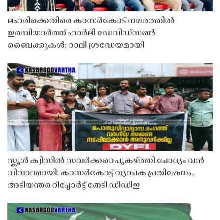
ലഹരിക്കെതിരെ കാസർകോട് നഗരത്തിൽ
ഇരമ്പിയാർത്ത് ഹാർലി ഡേവിഡ്‌സൺ
ബൈക്കുകൾ; റാലി ശ്രദ്ധേയമായി
സ്കൂൾ ക്വിസിൽ സവർക്കറെ പുകഴ്ത്തി ചോദ്യം വൻ
വിവാദമായി: കാസർകോട്ട് വ്യാപക പ്രതിഷേധം,
അടിയന്തര റിപ്പോർട്ട് തേടി ഡിഡിഇ