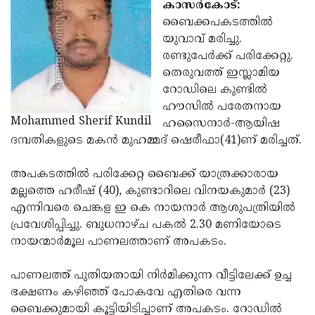
Election
കാസര്‍കോട്:
Maha
ബൈക്കപകടത്തില്‍
Shivarathri
International
യുവാവ് മരിച്ചു.
Women's
രണ്ടുപേര്‍ക്ക് പരിക്കേറ്റു.
Anti-
തെരുവത്ത് ഇസ്ലാമിയ
Day
Drug
Attukal
റോഡിലെ കുണ്ടില്‍
Campaign
Pongala
ഹൗസില്‍ പരേതനായ
Holi
Mohammed Sherif Kundil
ഹസൈനാര്‍-ആയിഷ
2025
2025
IPL
ദമ്പതികളുടെ മകന്‍ മുഹമ്മദ് ഷെരീഫാ(41)ണ് മരിച്ചത്.
2025
Eid
അപകടത്തില്‍ പരിക്കേറ്റ ബൈക്ക് യാത്രക്കാരായ
Al-
Waqf
മല്ലത്തെ ഹരീഷ് (40), കുണ്ടാറിലെ വിനയകുമാര്‍ (23)
Fitr
Bill
എന്നിവരെ ചെങ്കള ഇ കെ നായനാര്‍ ആശുപത്രിയില്‍
Vishu
പ്രവേശിപ്പിച്ചു. ബുധനാഴ്ച പകല്‍ 2.30 മണിയോടെ
2025
Controversy
Festival
Good
നായന്മാര്‍മൂല പാണലത്താണ് അപകടം.
2025
Friday
Easter
പാണലത്ത് പുതിയതായി നിര്‍മിക്കുന്ന വീട്ടിലേക്ക് ഉച്ച
Observance
Sunday
By-
ഭക്ഷണം കഴിഞ്ഞ് പോകവേ എതിരെ വന്ന
2025
2025
Election
ബൈക്കുമായി കൂട്ടിയിടിച്ചാണ് അപകടം. റോഡില്‍
Bihar