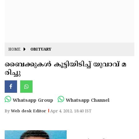
Fitr
May
Day
Eid
Al
Independence
Ad'ha
Day
Onam
HOME
OBITUARY
J&K
State
ബൈക്കുകള്‍ കൂട്ടിയിടിച്ച് യുവാവ് മ
Haryana
രിച്ചു
Assembly
State
Diwali
Elections
Assembly
Christmas
Elections
New-
Whatsapp Group
Whatsapp Channel
Year
Republic
By
Web desk Editor
Apr 4, 2012, 18:40 IST
Day
Budget
Delhi