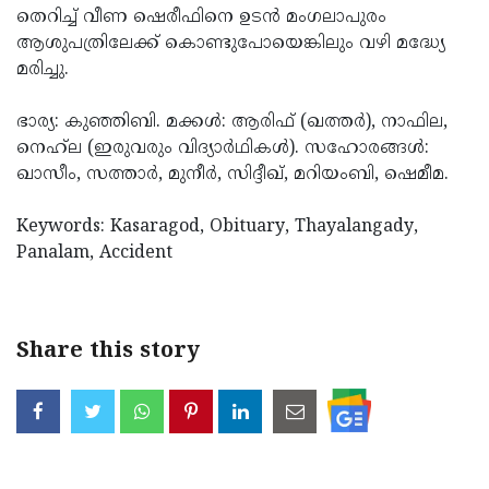
തെറിച്ച് വീണ ഷെരീഫിനെ ഉടന്‍ മംഗലാപുരം
Updates
Assembly
Kerala
ആശുപത്രിലേക്ക് കൊണ്ടുപോയെങ്കിലും വഴി മദ്ധ്യേ
Polls
Local
മരിച്ചു.
Look
Body
Back
ഭാര്യ: കുഞ്ഞിബി. മക്കള്‍: ആരിഫ് (ഖത്തര്‍), നാഫില,
Election
2025
നെഹ്‌ല (ഇരുവരും വിദ്യാര്‍ഥികള്‍). സഹോരങ്ങള്‍:
ഖാസീം, സത്താര്‍, മുനീര്‍, സിദ്ദീഖ്, മറിയംബി, ഷെമീമ.
Keywords: Kasaragod, Obituary, Thayalangady,
Panalam, Accident
Share this story