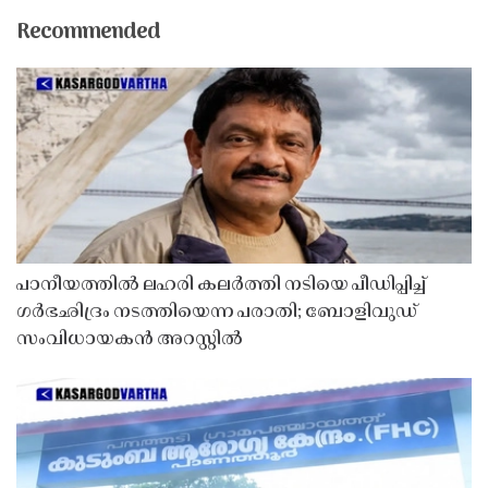
Recommended
പാനീയത്തിൽ ലഹരി കലർത്തി നടിയെ പീഡിപ്പിച്ച്
ഗർഭഛിദ്രം നടത്തിയെന്ന പരാതി; ബോളിവുഡ്
സംവിധായകൻ അറസ്റ്റിൽ