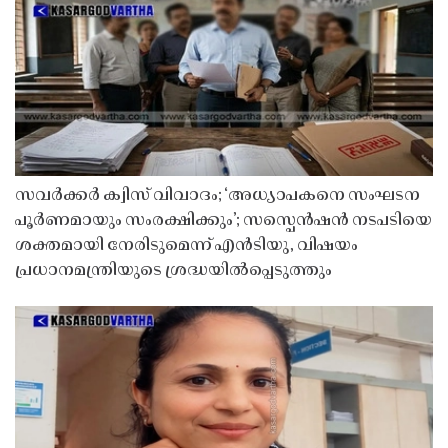
സവർക്കർ ക്വിസ് വിവാദം; ‘അധ്യാപകനെ സംഘടന
പൂർണമായും സംരക്ഷിക്കും’; സസ്പെൻഷൻ നടപടിയെ
ശക്തമായി നേരിടുമെന്ന് എൻടിയു, വിഷയം
പ്രധാനമന്ത്രിയുടെ ശ്രദ്ധയിൽപ്പെടുത്തും