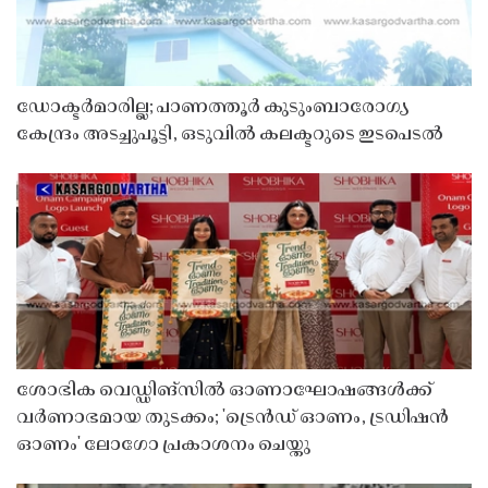
ഡോക്ടർമാരില്ല; പാണത്തൂർ കുടുംബാരോഗ്യ
കേന്ദ്രം അടച്ചുപൂട്ടി, ഒടുവിൽ കലക്ടറുടെ ഇടപെടൽ
ശോഭിക വെഡ്ഡിങ്സിൽ ഓണാഘോഷങ്ങൾക്ക്
വർണാഭമായ തുടക്കം; 'ട്രെൻഡ് ഓണം, ട്രഡിഷൻ
ഓണം' ലോഗോ പ്രകാശനം ചെയ്തു