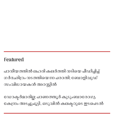
Featured
പാനീയത്തിൽ ലഹരി കലർത്തി നടിയെ പീഡിപ്പിച്ച്
ഗർഭഛിദ്രം നടത്തിയെന്ന പരാതി; ബോളിവുഡ്
സംവിധായകൻ അറസ്റ്റിൽ
ഡോക്ടർമാരില്ല; പാണത്തൂർ കുടുംബാരോഗ്യ
കേന്ദ്രം അടച്ചുപൂട്ടി, ഒടുവിൽ കലക്ടറുടെ ഇടപെടൽ