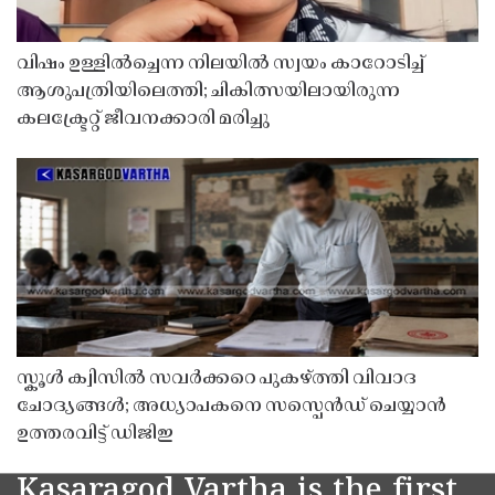
വിഷം ഉള്ളിൽച്ചെന്ന നിലയിൽ സ്വയം കാറോടിച്ച്
ആശുപത്രിയിലെത്തി; ചികിത്സയിലായിരുന്ന
കലക്ട്രേറ്റ് ജീവനക്കാരി മരിച്ചു
സ്കൂൾ ക്വിസിൽ സവർക്കറെ പുകഴ്ത്തി വിവാദ
ചോദ്യങ്ങൾ; അധ്യാപകനെ സസ്പെൻഡ് ചെയ്യാൻ
ഉത്തരവിട്ട് ഡിജിഇ
Kasaragod Vartha is the first