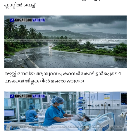
ഫ്ലാറ്റിൽ വെച്ച്
മഴയ്ക്ക് നേരിയ ആശ്വാസം; കാസർകോട് ഉൾപ്പെടെ 4
വടക്കൻ ജില്ലകളിൽ മഞ്ഞ ജാഗ്രത