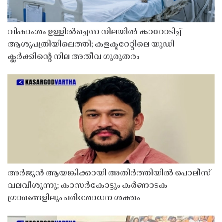
വിഷാംശം ഉള്ളിൽച്ചെന്ന നിലയിൽ കാറോടിച്ച്
ആശുപത്രിയിലെത്തി; കളക്ടറേറ്റിലെ യുഡി
ക്ലർക്കിൻ്റെ നില അതീവ ഗുരുതരം
അർജുൻ ആയങ്കിക്കായി അതിർത്തിയിൽ പൊലീസ്
വലവീശുന്നു; കാസർകോട്ടും കർണാടക
ഗ്രാമങ്ങളിലും പരിശോധന ശക്തം