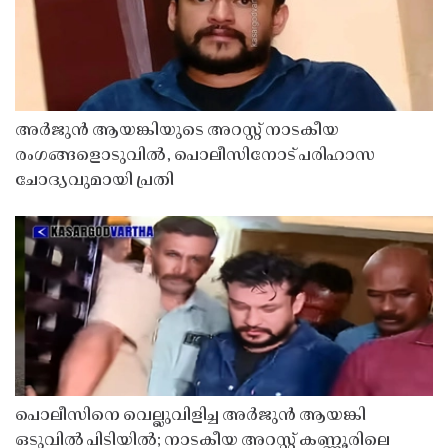
അർജുൻ ആയങ്കിയുടെ അറസ്റ്റ് നാടകീയ
രംഗങ്ങളൊടുവിൽ, പൊലീസിനോട് പരിഹാസ
ചോദ്യവുമായി പ്രതി
പൊലീസിനെ വെല്ലുവിളിച്ച അർജുൻ ആയങ്കി
ഒടുവിൽ പിടിയിൽ; നാടകീയ അറസ്റ്റ് കണ്ണൂരിലെ