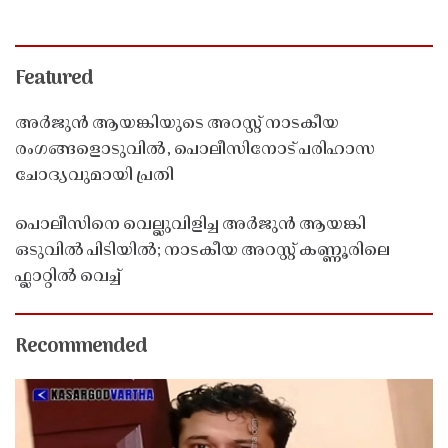
Featured
അർജുൻ ആയങ്കിയുടെ അറസ്റ്റ് നാടകീയ
രംഗങ്ങളൊടുവിൽ, പൊലീസിനോട് പരിഹാസ
ചോദ്യവുമായി പ്രതി
പൊലീസിനെ വെല്ലുവിളിച്ച അർജുൻ ആയങ്കി
ഒടുവിൽ പിടിയിൽ; നാടകീയ അറസ്റ്റ് കണ്ണൂരിലെ
ഫ്ലാറ്റിൽ വെച്ച്
Recommended