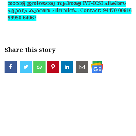
താരാട്ട് ഇനിയൊരു സ്വപ്‌നമല്ല IVF-ICSI ചികിത്സ
ഏറ്റവും കുറഞ്ഞ ചിലവില്‍... Contact: 94470 00616,
99950 64067
Share this story