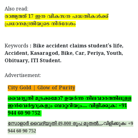
Also read:
രാജ്യത്ത് 17 ഇന വികസന പദ്ധതികള്‍ക്ക്
പ്രധാനമന്ത്രിയുടെ നിര്‍ദേശം
Keywords
: Bike accident claims student's life,
Accident, Kasaragod, Bike, Car, Periya, Youth,
Obituary, ITI Student.
Advertisement:
City Gold | Glow of Purity
വൈദ്യുതി മുടക്കമോ? ഉയര്‍ന്ന നിലവാരത്തിലുള്ള
ഇന്‍വേര്‍ട്ടറുകളും ബാറ്ററിയും.... വിളിക്കുക: +91
944 60 90 752
സോളാര്‍ വൈദ്യുതി 49,000 രൂപ മുതല്‍...
.
വിളിക്കുക: +91
944 60 90 752