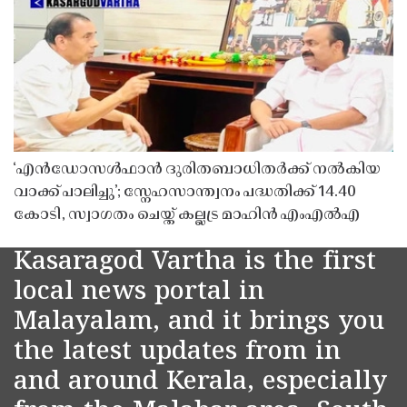
‘എൻഡോസൾഫാൻ ദുരിതബാധിതർക്ക് നൽകിയ
വാക്ക് പാലിച്ചു’; സ്നേഹസാന്ത്വനം പദ്ധതിക്ക് 14.40
കോടി, സ്വാഗതം ചെയ്ത് കല്ലട്ര മാഹിൻ എംഎൽഎ
Kasaragod Vartha is the first
local news portal in
Malayalam, and it brings you
the latest updates from in
and around Kerala, especially