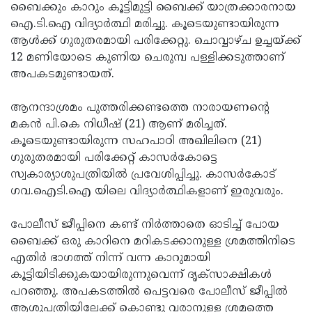
Election
Maha
ബൈക്കും കാറും കൂട്ടിമുട്ടി ബൈക്ക് യാത്രക്കാരനായ
ഐ.ടി.ഐ വിദ്യാര്‍ത്ഥി മരിച്ചു. കൂടെയുണ്ടായിരുന്ന
Shivarathri
International
ആള്‍ക്ക് ഗുരുതരമായി പരിക്കേറ്റു. ചൊവ്വാഴ്ച ഉച്ചയ്ക്ക്
Women's
Anti-
12 മണിയോടെ കുണിയ ചെരുമ്പ പള്ളിക്കടുത്താണ്
അപകടമുണ്ടായത്.
Day
Drug
Attukal
Campaign
Pongala
Holi
ആനന്ദാശ്രമം പുത്തരിക്കണ്ടത്തെ നാരായണന്റെ
മകന്‍ പി.കെ നിധീഷ് (21) ആണ് മരിച്ചത്.
2025
2025
IPL
കൂടെയുണ്ടായിരുന്ന സഹപാഠി അഖിലിനെ (21)
2025
Eid
ഗുരുതരമായി പരിക്കേറ്റ് കാസര്‍കോട്ടെ
സ്വകാര്യാശുപത്രിയില്‍ പ്രവേശിപ്പിച്ചു. കാസര്‍കോട്
Al-
Waqf
ഗവ.ഐടി.ഐ യിലെ വിദ്യാര്‍ത്ഥികളാണ് ഇരുവരും.
Fitr
Bill
Vishu
പോലീസ് ജീപ്പിനെ കണ്ട് നിര്‍ത്താതെ ഓടിച്ച് പോയ
2025
Controversy
Festival
Good
ബൈക്ക് ഒരു കാറിനെ മറികടക്കാനുള്ള ശ്രമത്തിനിടെ
2025
Friday
Easter
എതിര്‍ ഭാഗത്ത് നിന്ന് വന്ന കാറുമായി
കൂട്ടിയിടിക്കുകയായിരുന്നുവെന്ന് ദൃക്‌സാക്ഷികള്‍
Observance
Sunday
By-
പറഞ്ഞു. അപകടത്തില്‍ പെട്ടവരെ പോലീസ് ജീപ്പില്‍
2025
2025
Election
Bihar
ആശുപത്രിയിലേക്ക് കൊണ്ടു വരാനുള്ള ശ്രമത്തെ