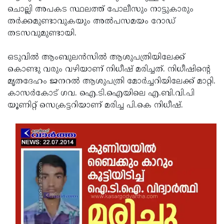
ചൊല്ലി അപകട സ്ഥലത്ത് പോലീസും നാട്ടുകാരും
Updates
Assembly
Kerala
തര്‍ക്കമുണ്ടാവുകയും അല്‍പസമയം റോഡ്
Polls
Local
Look
തടസവുമുണ്ടായി.
Body
Back
ഒടുവില്‍ ആംബുലന്‍സില്‍ ആശുപത്രിയിലേക്ക്
Election
2025
കൊണ്ടു വരും വഴിയാണ് നിധീഷ് മരിച്ചത്. നിധീഷിന്റെ
മൃതദേഹം ജനറല്‍ ആശുപത്രി മോര്‍ച്ചറിയിലേക്ക് മാറ്റി.
കാസര്‍കോട് ഗവ. ഐ.ടി.ഐയിലെ എ.ബി.വി.പി
യൂണിറ്റ് സെക്രട്ടറിയാണ് മരിച്ച പി.കെ നിധീഷ്.