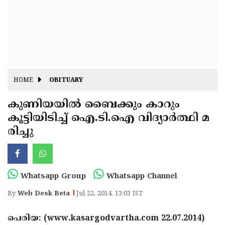
Fitr
May
Day
Eid
Al
Independence
Ad'ha
Day
Onam
HOME
OBITUARY
J&K
State
കുണിയയില്‍ ബൈക്കും കാറും
Haryana
കൂട്ടിയിടിച്ച് ഐ.ടി.ഐ വിദ്യാര്‍ത്ഥി മ
Assembly
State
Diwali
രിച്ചു
Elections
Assembly
Christmas
Elections
New-
Year
Republic
Whatsapp Group
Whatsapp Channel
Day
Budget
By
Web Desk Beta
Jul 22, 2014, 13:03 IST
Delhi
പെരിയ: (www.kasargodvartha.com 22.07.2014)