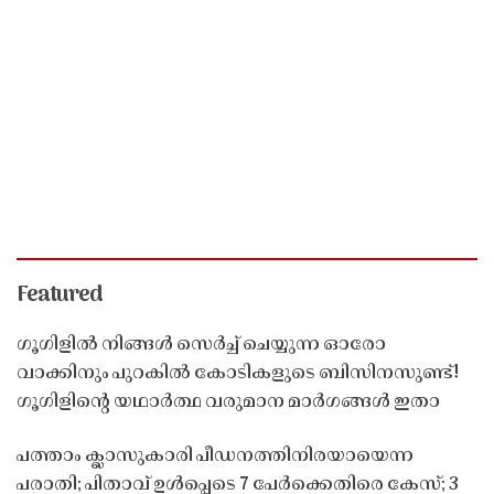
Featured
ഗൂഗിളിൽ നിങ്ങൾ സെർച്ച് ചെയ്യുന്ന ഓരോ
വാക്കിനും പുറകിൽ കോടികളുടെ ബിസിനസുണ്ട്!
ഗൂഗിളിന്റെ യഥാർത്ഥ വരുമാന മാർഗങ്ങൾ ഇതാ
പത്താം ക്ലാസുകാരി പീഡനത്തിനിരയായെന്ന
പരാതി; പിതാവ് ഉൾപ്പെടെ 7 പേർക്കെതിരെ കേസ്; 3