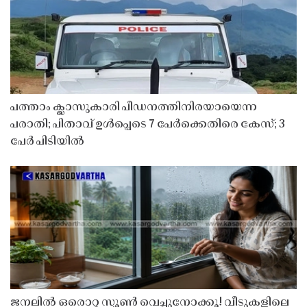
പത്താം ക്ലാസുകാരി പീഡനത്തിനിരയായെന്ന
പരാതി; പിതാവ് ഉൾപ്പെടെ 7 പേർക്കെതിരെ കേസ്; 3
പേർ പിടിയിൽ
ജനലിൽ ഒരൊറ്റ സ്പൂൺ വെച്ചുനോക്കൂ! വീടുകളിലെ