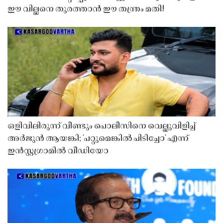
ഈ വില്ലനെ തുരത്താൻ ഈ തന്ത്രം മതി!
ഒളിവിലിരുന്ന് വീണ്ടും പൊലീസിനെ വെല്ലുവിളിച്ച്
അർജുൻ ആയങ്കി; 'പറ്റുമെങ്കിൽ പിടിച്ചോ' എന്ന്
ഇൻസ്റ്റഗ്രാമിൽ വീഡിയോ