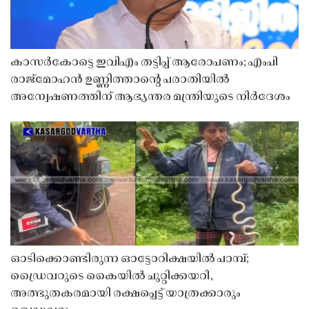
കാസർകോട്ടെ ഇവിഎം തട്ടിപ്പ് ആരോപണം; എംപി
രാജ്‌മോഹൻ ഉണ്ണിത്താന്റെ പരാതിയിൽ
അന്വേഷണത്തിന് ആഭ്യന്തര മന്ത്രിയുടെ നിർദേശം
ഓടിക്കൊണ്ടിരുന്ന ഓട്ടോറിക്ഷയിൽ പാമ്പ്;
ഡ്രൈവറുടെ കൈയിൽ ചുറ്റിക്കയറി,
അത്ഭുതകരമായി രക്ഷപ്പെട്ട് യാത്രക്കാരും