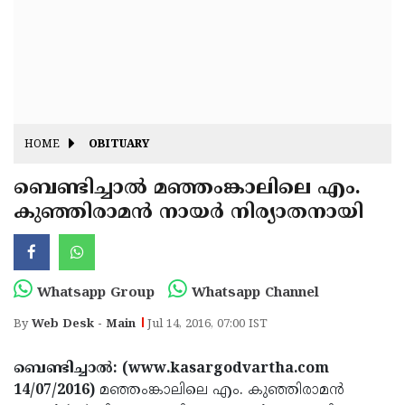
Fitr
May
Day
Eid
Al
Independence
Ad'ha
Day
Onam
HOME
OBITUARY
J&K
State
ബെണ്ടിച്ചാല്‍ മഞ്ഞംങ്കാലിലെ എം.
Haryana
കുഞ്ഞിരാമന്‍ നായര്‍ നിര്യാതനായി
Assembly
State
Diwali
Elections
Assembly
Christmas
Elections
New-
Whatsapp Group
Whatsapp Channel
Year
Republic
By
Web Desk - Main
Jul 14, 2016, 07:00 IST
Day
Budget
ബെണ്ടിച്ചാല്‍: (www.kasargodvartha.com
Delhi
14/07/2016)
മഞ്ഞംങ്കാലിലെ എം. കുഞ്ഞിരാമന്‍