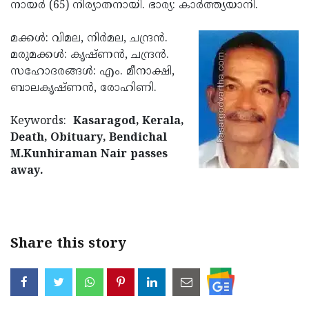
Election
നായര്‍ (65) നിര്യാതനായി. ഭാര്യ: കാര്‍ത്ത്യയാനി.
Maha
Shivarathri
International
മക്കള്‍: വിമല, നിര്‍മല, ചന്ദ്രന്‍.
Women's
മരുമക്കള്‍: കൃഷ്ണന്‍, ചന്ദ്രന്‍.
Anti-
സഹോദരങ്ങള്‍: എം. മീനാക്ഷി,
Day
Drug
Attukal
ബാലകൃഷ്ണന്‍, രോഹിണി.
Campaign
Pongala
Holi
Keywords:
Kasaragod, Kerala,
2025
2025
IPL
Death, Obituary, Bendichal
2025
M.Kunhiraman Nair passes
Eid
away.
Al-
Waqf
Fitr
Bill
Vishu
2025
Controversy
Festival
Good
Share this story
2025
Friday
Easter
Observance
Sunday
By-
2025
2025
Election
Bihar