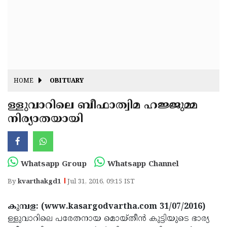
Fitr
May
Day
Eid
Al
Independence
Ad'ha
Day
Onam
HOME
OBITUARY
J&K
State
ള്ളുവാറിലെ ബീഫാത്വിമ ഹജ്ജുമ്മ
Haryana
നിര്യാതയായി
Assembly
State
Diwali
Elections
Assembly
Christmas
Elections
New-
Whatsapp Group
Whatsapp Channel
Year
Republic
By
kvarthakgd1
Jul 31, 2016, 09:15 IST
Day
Budget
കുമ്പള: (www.kasargodvartha.com 31/07/2016)
Delhi
ള്ളുവാറിലെ പരേതനായ മൊയ്തീന്‍ കുട്ടിയുടെ ഭാര്യ