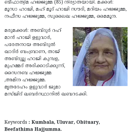
Election
ബീഫാത്വിമ ഹജ്ജുമ്മ (85) നിര്യാതയായി. മക്കള്‍:
Maha
മൂസാ ഹാജി, മഹ് മൂദ് ഹാജി സൗദി, മറിയം ഹജ്ജുമ്മ,
Shivarathri
International
നഫീസ ഹജ്ജുമ്മ, സുലൈഖ ഹജ്ജുമ്മ, മൈമൂന.
Women's
Anti-
മരുമക്കള്‍: അബ്ദുര്‍ റഹ്
Day
Drug
Attukal
മാന്‍ ഹാജി ഉളുവാര്‍,
Campaign
Pongala
പരേതനായ അബ്ദുല്‍
Holi
ഖാദിര്‍ ബംബ്രാണ, താജ്
2025
2025
IPL
അബ്ദുല്ല ഹാജി കുമ്പള,
2025
മുഹമ്മദ് അരിക്കാടിക്കുന്ന്,
Eid
സൈനബ ഹജ്ജുമ്മ
Al-
Waqf
,അമിന ഹജ്ജുമ്മ.
Fitr
Bill
മൃതദേഹം ഉളുവാര്‍ ജുമാ
Vishu
മസ്ജിദ് ഖബര്‍സ്ഥാനില്‍ ഖബറടക്കി.
2025
Controversy
Festival
Good
2025
Friday
Easter
Observance
Sunday
By-
Keywords
: Kumbala, Uluvar, Obituary,
2025
2025
Election
Beefathima Hajjumma.
Bihar