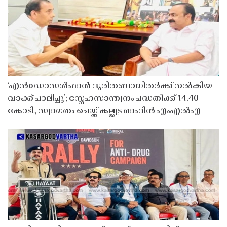
‘എൻഡോസൾഫാൻ ദുരിതബാധിതർക്ക് നൽകിയ
വാക്ക് പാലിച്ചു’; സ്നേഹസാന്ത്വനം പദ്ധതിക്ക് 14.40
കോടി, സ്വാഗതം ചെയ്ത് കല്ലട്ര മാഹിൻ എംഎൽഎ