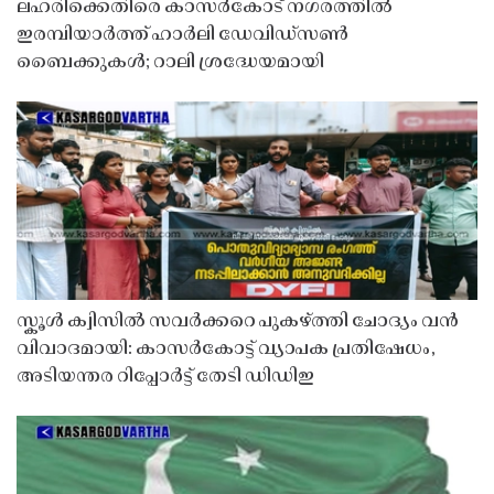
ലഹരിക്കെതിരെ കാസർകോട് നഗരത്തിൽ
ഇരമ്പിയാർത്ത് ഹാർലി ഡേവിഡ്‌സൺ
ബൈക്കുകൾ; റാലി ശ്രദ്ധേയമായി
സ്കൂൾ ക്വിസിൽ സവർക്കറെ പുകഴ്ത്തി ചോദ്യം വൻ
വിവാദമായി: കാസർകോട്ട് വ്യാപക പ്രതിഷേധം,
അടിയന്തര റിപ്പോർട്ട് തേടി ഡിഡിഇ