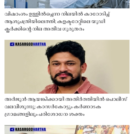
വിഷാംശം ഉള്ളിൽച്ചെന്ന നിലയിൽ കാറോടിച്ച്
ആശുപത്രിയിലെത്തി; കളക്ടറേറ്റിലെ യുഡി
ക്ലർക്കിൻ്റെ നില അതീവ ഗുരുതരം
അർജുൻ ആയങ്കിക്കായി അതിർത്തിയിൽ പൊലീസ്
വലവീശുന്നു; കാസർകോട്ടും കർണാടക
ഗ്രാമങ്ങളിലും പരിശോധന ശക്തം