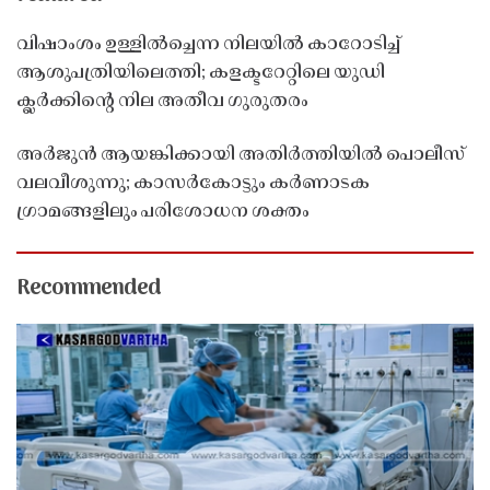
വിഷാംശം ഉള്ളിൽച്ചെന്ന നിലയിൽ കാറോടിച്ച്
ആശുപത്രിയിലെത്തി; കളക്ടറേറ്റിലെ യുഡി
ക്ലർക്കിൻ്റെ നില അതീവ ഗുരുതരം
അർജുൻ ആയങ്കിക്കായി അതിർത്തിയിൽ പൊലീസ്
വലവീശുന്നു; കാസർകോട്ടും കർണാടക
ഗ്രാമങ്ങളിലും പരിശോധന ശക്തം
Recommended