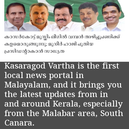
കാസർകോട്ട് മുസ്ലിം ലീഗിൽ വമ്പൻ അഴിച്ചുപണിക്ക്
കളമൊരുങ്ങുന്നു; മുനീർ ഹാജി പുതിയ
പ്രസിഡൻ്റാകാൻ സാധ്യത
Kasaragod Vartha is the first
local news portal in
Malayalam, and it brings you
the latest updates from in
and around Kerala, especially
from the Malabar area, South
Canara.