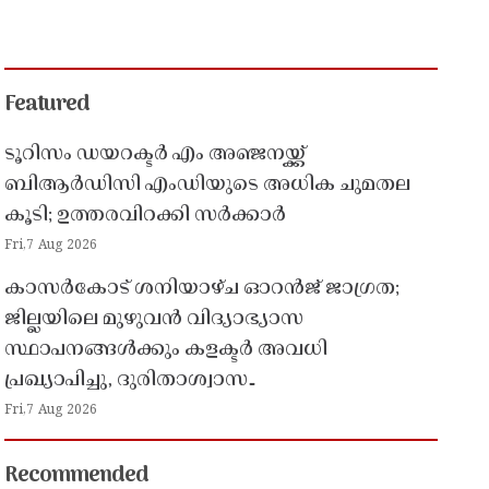
Featured
ടൂറിസം ഡയറക്ടർ എം അഞ്ജനയ്ക്ക്
ബിആർഡിസി എംഡിയുടെ അധിക ചുമതല
കൂടി; ഉത്തരവിറക്കി സർക്കാർ
Fri,7 Aug 2026
കാസർകോട് ശനിയാഴ്ച ഓറൻജ് ജാഗ്രത;
ജില്ലയിലെ മുഴുവൻ വിദ്യാഭ്യാസ
സ്ഥാപനങ്ങൾക്കും കളക്ടർ അവധി
പ്രഖ്യാപിച്ചു, ദുരിതാശ്വാസ
പ്രവർത്തനങ്ങൾക്ക് സജ്ജമാകാൻ നിർദേശം
Fri,7 Aug 2026
Recommended