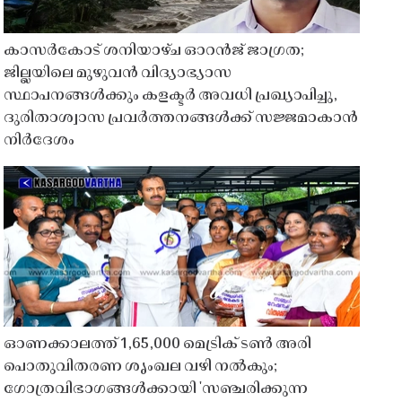
കാസർകോട് ശനിയാഴ്ച ഓറൻജ് ജാഗ്രത;
ജില്ലയിലെ മുഴുവൻ വിദ്യാഭ്യാസ
സ്ഥാപനങ്ങൾക്കും കളക്ടർ അവധി പ്രഖ്യാപിച്ചു,
ദുരിതാശ്വാസ പ്രവർത്തനങ്ങൾക്ക് സജ്ജമാകാൻ
നിർദേശം
ഓണക്കാലത്ത് 1,65,000 മെട്രിക് ടൺ അരി
പൊതുവിതരണ ശൃംഖല വഴി നൽകും;
ഗോത്രവിഭാഗങ്ങൾക്കായി 'സഞ്ചരിക്കുന്ന