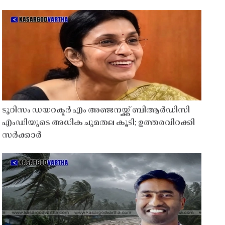
ടൂറിസം ഡയറക്ടർ എം അഞ്ജനയ്ക്ക് ബിആർഡിസി
എംഡിയുടെ അധിക ചുമതല കൂടി; ഉത്തരവിറക്കി
സർക്കാർ