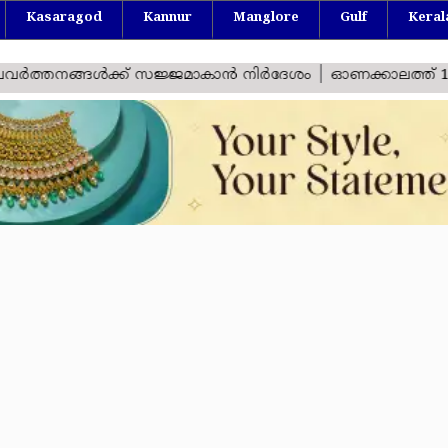
Kasaragod
Kannur
Manglore
Gulf
Keral