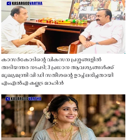
കാസർകോടിൻ്റെ വികസന പ്രശ്നങ്ങളിൽ
അടിയന്തര നടപടി; 3 പ്രധാന ആവശ്യങ്ങൾക്ക്
മുഖ്യമന്ത്രി വി ഡി സതീശൻ്റെ ഉറപ്പ് ലഭിച്ചതായി
എംഎൽഎ കല്ലട്ര മാഹിൻ