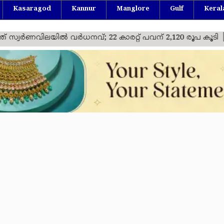
Kasaragod
Kannur
Manglore
Gulf
Keral