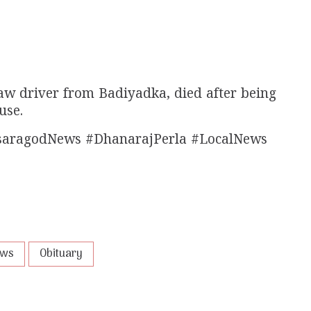
aw driver from Badiyadka, died after being
use.
saragodNews #DhanarajPerla #LocalNews
ews
Obituary