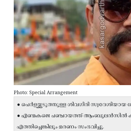
Photo: Special Arrangement
● പെർളയ്ക്കടുത്തുള്ള ശിവഗിരി സ്വദേശിയായ 
● എണ്മകജെ പഞ്ചായത്ത് ആംബുലൻസിൽ
എത്തിച്ചെങ്കിലും മരണം സംഭവിച്ചു.