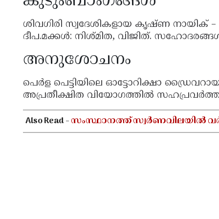
കുടുംബാംഗങ്ങൾ
ശിവഗിരി സ്വദേശികളായ കൃഷ്ണ നായിക് – ഗ
ദീപ.മക്കൾ: നിശ്മിത, വിജിത്. സഹോദരങ്
അനുശോചനം
പെർള പെട്ടിയിലെ ഓട്ടോറിക്ഷാ ഡ്രൈവറായ
അപ്രതീക്ഷിത വിയോഗത്തിൽ സഹപ്രവർത്
Also Read -
സംസ്ഥാനത്ത് സ്വർണവിലയിൽ വർധനവ