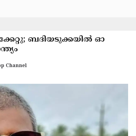
്കേറ്റു; ബദിയടുക്കയിൽ ഓ
്ത്യം
p Channel