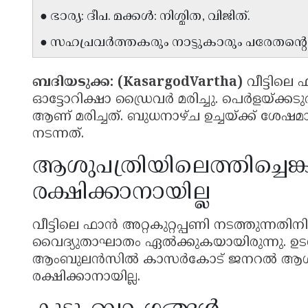
● ഭാര്യ: ദീപ. മക്കൾ: നിശ്മിത, വിജിത്.
● സഹപ്രവർത്തകരും നാട്ടുകാരും പരേതന്
ബദിയടുക്ക: (KasargodVartha)
വീട്ടിലെ 
ഓട്ടോറിക്ഷാ ഡ്രൈവർ മരിച്ചു. പെർളയ്ക്കട
ആണ് മരിച്ചത്. ബുധനാഴ്ച ഉച്ചയ്ക്ക് ശ
നടന്നത്.
ആശുപത്രിയിലെത്തിച്ചെങ്
രക്ഷിക്കാനായില്ല
വീട്ടിലെ ഫാൻ അറ്റകുറ്റപ്പണി നടത്തുന്ന
വൈദ്യുതാഘാതം ഏൽക്കുകയായിരുന്നു. ഉടൻ
ആംബുലൻസിൽ കാസർകോട് ജനറൽ ആശുപത്ര
രക്ഷിക്കാനായില്ല.