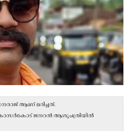
ധനരാജ് ആണ് മരിച്ചത്.
 കാസർകോട് ജനറൽ ആശുപത്രിയിൽ