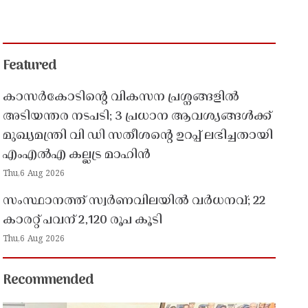
Featured
കാസർകോടിൻ്റെ വികസന പ്രശ്നങ്ങളിൽ
അടിയന്തര നടപടി; 3 പ്രധാന ആവശ്യങ്ങൾക്ക്
മുഖ്യമന്ത്രി വി ഡി സതീശൻ്റെ ഉറപ്പ് ലഭിച്ചതായി
എംഎൽഎ കല്ലട്ര മാഹിൻ
Thu,6 Aug 2026
സംസ്ഥാനത്ത് സ്വർണവിലയിൽ വർധനവ്; 22
കാരറ്റ് പവന് 2,120 രൂപ കൂടി
Thu,6 Aug 2026
Recommended