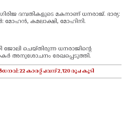
ിരിജ ദമ്പതികളുടെ മകനാണ് ധനരാജ്. ഭാര്യ:
ങൾ: മോഹൻ, കമലാക്ഷി, മോഹിനി.
ി ജോലി ചെയ്തിരുന്ന ധനരാജിന്റെ
തകർ അനുശോചനം രേഖപ്പെടുത്തി.
്; 22 കാരറ്റ് പവന് 2,120 രൂപ കൂടി