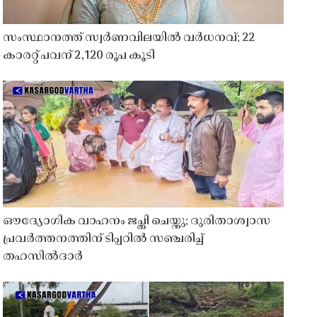
സംസ്ഥാനത്ത് സ്വർണവിലയിൽ വർധനവ്; 22
കാരറ്റ് പവന് 2,120 രൂപ കൂടി
ഔദ്യോഗിക വാഹനം ജപ്തി ചെയ്തു; ദുരിതാശ്വാസ
പ്രവർത്തനത്തിന് ടിപ്പറിൽ സഞ്ചരിച്ച്
തഹസിൽദാർ