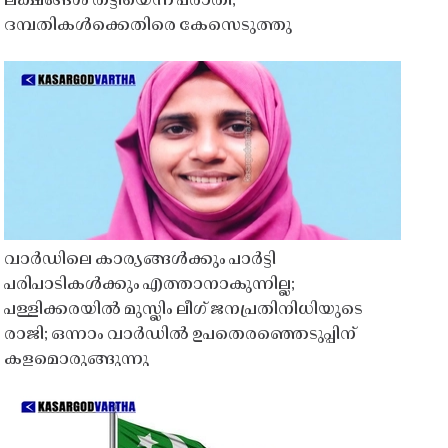
ലക്ഷങ്ങൾ തട്ടിയെന്ന പരാതി;
ദമ്പതികൾക്കെതിരെ കേസെടുത്തു
വാർഡിലെ കാര്യങ്ങൾക്കും പാർട്ടി
പരിപാടികൾക്കും എത്താനാകുന്നില്ല;
പള്ളിക്കരയിൽ മുസ്ലിം ലീഗ് ജനപ്രതിനിധിയുടെ
രാജി; ഒന്നാം വാർഡിൽ ഉപതെരഞ്ഞെടുപ്പിന്
കളമൊരുങ്ങുന്നു