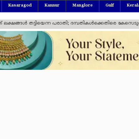
Kasaragod
Kannur
Manglore
Gulf
Keral