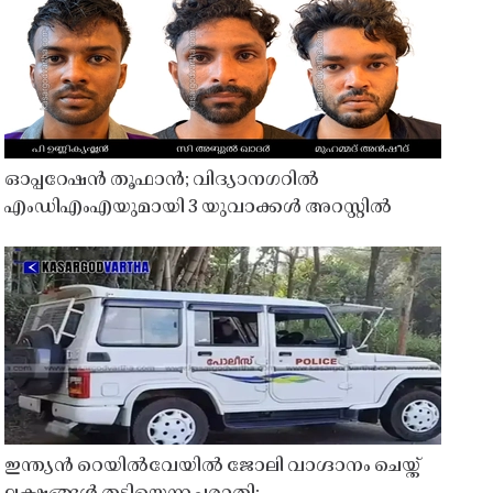
ഓപ്പറേഷൻ തൂഫാൻ; വിദ്യാനഗറിൽ
എംഡിഎംഎയുമായി 3 യുവാക്കൾ അറസ്റ്റിൽ
ഇന്ത്യൻ റെയിൽവേയിൽ ജോലി വാഗ്ദാനം ചെയ്ത്