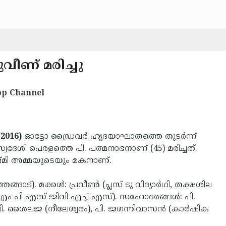
വീണ് മരിച്ചു
p Channel
/2016)
ഓട്ടോ ഡ്രൈവര്‍ ഹൃദയാഘാതത്തെ തുടര്‍ന്ന്
സ്വദേശി പെരളത്തെ പി. പത്മനാഭനാണ് (45) മരിച്ചത്.
്മി അമ്മയുടെയും മകനാണ്.
ങാട്). മക്കള്‍: പ്രവീണ്‍ (പ്ലസ് ടു വിദ്യാര്‍ഥി, തക്ഷശില
് എം പി എസ് ജിവി എച്ച് എസ്). സഹോദരങ്ങള്‍: പി.
, പി. ശൈലജ (നീലേശ്വരം), പി. ജഗന്നിവാസന്‍ (കാര്‍ഷിക