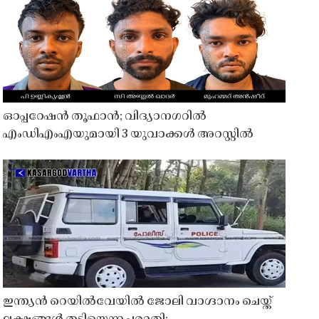
ഓപ്പറേഷൻ തൂഫാൻ; വിദ്യാനഗറിൽ
എംഡിഎംഎയുമായി 3 യുവാക്കൾ അറസ്റ്റിൽ
ഇന്ത്യൻ റെയിൽവേയിൽ ജോലി വാഗ്ദാനം ചെയ്ത്