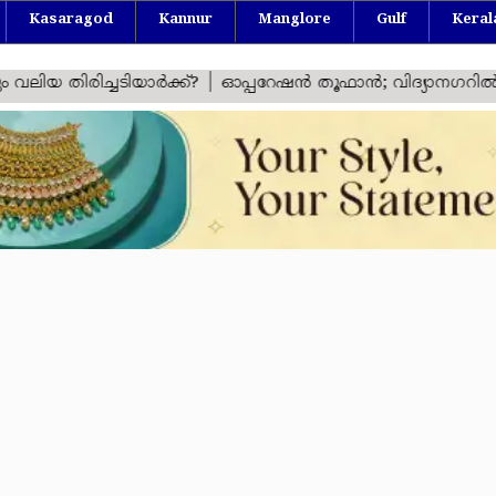
Kasaragod
Kannur
Manglore
Gulf
Keral