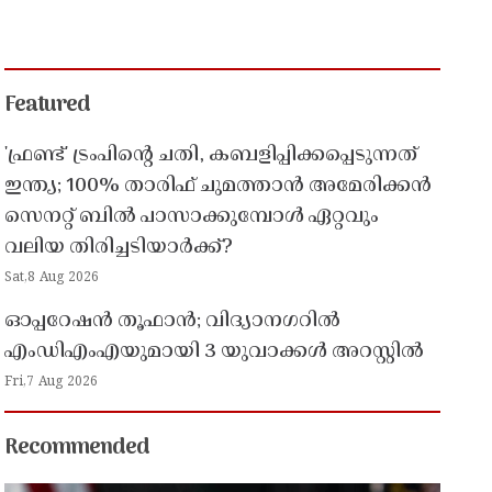
Featured
'ഫ്രണ്ട്' ട്രംപിന്റെ ചതി, കബളിപ്പിക്കപ്പെടുന്നത്
ഇന്ത്യ; 100% താരിഫ് ചുമത്താൻ അമേരിക്കൻ
സെനറ്റ് ബിൽ പാസാക്കുമ്പോൾ ഏറ്റവും
വലിയ തിരിച്ചടിയാർക്ക്?
Sat,8 Aug 2026
ഓപ്പറേഷൻ തൂഫാൻ; വിദ്യാനഗറിൽ
എംഡിഎംഎയുമായി 3 യുവാക്കൾ അറസ്റ്റിൽ
Fri,7 Aug 2026
Recommended