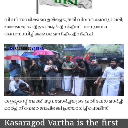
വി ഡി സവർക്കറെ ഉൾപ്പെടുത്തി വിവാദ ചോദ്യാവലി;
മഞ്ചേശ്വരം എഇഒ ആർഎസ്എസ് ദാസ്യവേല
അവസാനിപ്പിക്കണമെന്ന് എംഎസ്എഫ്
കളക്ടറേറ്റിലേക്ക് യുവമോർച്ചയുടെ പ്രതിഷേധ മാർച്ച്;
മാർച്ചിന് നേരെ ജലപീരങ്കി പ്രയോഗിച്ച് പൊലീസ്
Kasaragod Vartha is the first