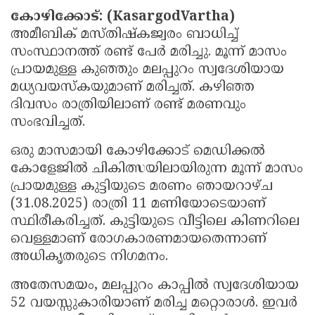
കോഴിക്കോട്: (KasargodVartha)
Updates
Assembly
Kerala
അമീബിക് മസ്തിഷ്‌കജ്വരം ബാധിച്ച്
Polls
Local
Look
സംസ്ഥാനത്ത് രണ്ട് പേർ മരിച്ചു. മൂന്ന് മാസം
Body
പ്രായമുള്ള കുഞ്ഞും മലപ്പുറം സ്വദേശിയായ
Back
മധ്യവയസ്‌കയുമാണ് മരിച്ചത്. കഴിഞ്ഞ
Election
2025
ദിവസം രാത്രിയിലാണ് രണ്ട് മരണവും
സംഭവിച്ചത്.
ഒരു മാസമായി കോഴിക്കോട് മെഡിക്കൽ
കോളേജിൽ ചികിത്സയിലായിരുന്ന മൂന്ന് മാസം
പ്രായമുള്ള കുട്ടിയുടെ മരണം ഞായറാഴ്ച
(31.08.2025) രാത്രി 11 മണിയോടെയാണ്
സ്ഥിരീകരിച്ചത്. കുട്ടിയുടെ വീട്ടിലെ കിണറിലെ
വെള്ളമാണ് രോഗകാരണമായതെന്നാണ്
അധികൃതരുടെ നിഗമനം.
അതേസമയം, മലപ്പുറം കാപ്പിൽ സ്വദേശിയായ
52 വയസ്സുകാരിയാണ് മരിച്ച മറ്റൊരാൾ. ഇവർ