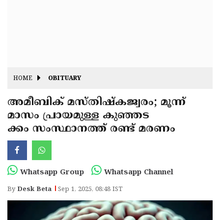
Fitr
May
Day
Eid
Al
Independence
Ad'ha
Day
Onam
HOME
OBITUARY
J&K
State
അമീബിക് മസ്തിഷ്‌കജ്വരം; മൂന്ന്
Haryana
മാസം പ്രായമുള്ള കുഞ്ഞട
Assembly
State
Diwali
ക്കം സംസ്ഥാനത്ത് രണ്ട് മരണം
Elections
Assembly
Christmas
Elections
New-
Year
Republic
Whatsapp Group
Whatsapp Channel
Day
Budget
By
Desk Beta
Sep 1, 2025, 08:48 IST
Delhi