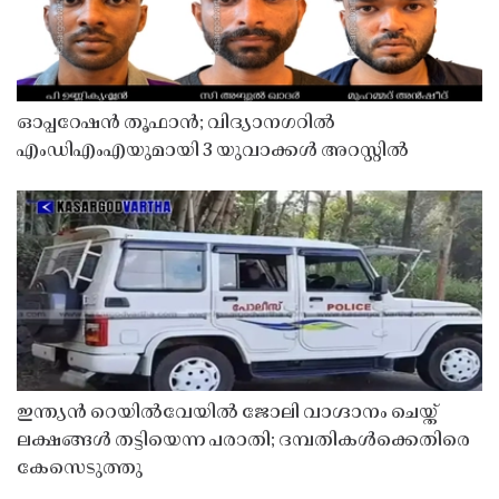
ഓപ്പറേഷൻ തൂഫാൻ; വിദ്യാനഗറിൽ
എംഡിഎംഎയുമായി 3 യുവാക്കൾ അറസ്റ്റിൽ
ഇന്ത്യൻ റെയിൽവേയിൽ ജോലി വാഗ്ദാനം ചെയ്ത്
ലക്ഷങ്ങൾ തട്ടിയെന്ന പരാതി; ദമ്പതികൾക്കെതിരെ
കേസെടുത്തു