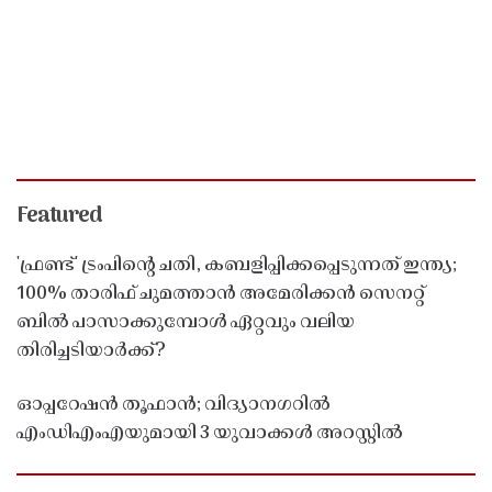
Featured
'ഫ്രണ്ട്' ട്രംപിന്റെ ചതി, കബളിപ്പിക്കപ്പെടുന്നത് ഇന്ത്യ;
100% താരിഫ് ചുമത്താൻ അമേരിക്കൻ സെനറ്റ്
ബിൽ പാസാക്കുമ്പോൾ ഏറ്റവും വലിയ
തിരിച്ചടിയാർക്ക്?
ഓപ്പറേഷൻ തൂഫാൻ; വിദ്യാനഗറിൽ
എംഡിഎംഎയുമായി 3 യുവാക്കൾ അറസ്റ്റിൽ