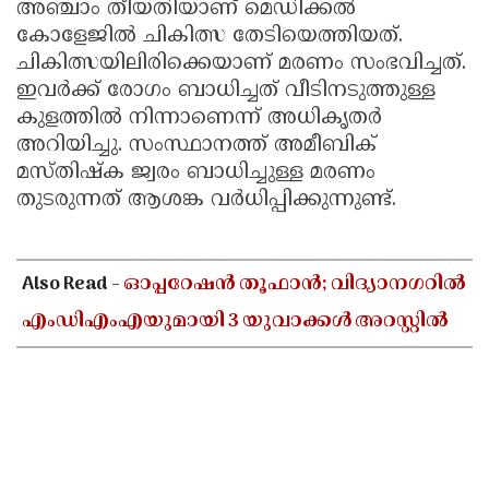
അഞ്ചാം തീയതിയാണ് മെഡിക്കൽ
കോളേജിൽ ചികിത്സ തേടിയെത്തിയത്.
ചികിത്സയിലിരിക്കെയാണ് മരണം സംഭവിച്ചത്.
ഇവർക്ക് രോഗം ബാധിച്ചത് വീടിനടുത്തുള്ള
കുളത്തിൽ നിന്നാണെന്ന് അധികൃതർ
അറിയിച്ചു. സംസ്ഥാനത്ത് അമീബിക്
മസ്തിഷ്‌ക ജ്വരം ബാധിച്ചുള്ള മരണം
തുടരുന്നത് ആശങ്ക വർധിപ്പിക്കുന്നുണ്ട്.
Also Read -
ഓപ്പറേഷൻ തൂഫാൻ; വിദ്യാനഗറിൽ
എംഡിഎംഎയുമായി 3 യുവാക്കൾ അറസ്റ്റിൽ