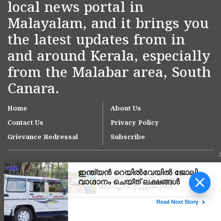
local news portal in
Malayalam, and it brings you
the latest updates from in
and around Kerala, especially
from the Malabar area, South
Canara.
Home
About Us
Contact Us
Privacy Policy
Grievance Redressal
Subscribe
നീലേശ്വരം നഗരസഭയിലെ
ആനച്ചാൽ-ഉച്ചൂളിക്കുതിർ
റോഡിലെ വെള്ളക്കെട്ട്
പരിഹരിക്കാൻ ഇടപെടൽ;
Copyright © 2007-
2026
Kasargodvartha
ഉദ്യോഗസ്ഥ സംഘം സ്ഥലം