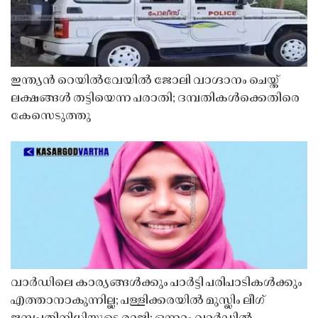
ഇന്ത്യൻ റെയിൽവേയിൽ ജോലി വാഗ്ദാനം ചെയ്ത്
ലക്ഷങ്ങൾ തട്ടിയെന്ന പരാതി; ദമ്പതികൾക്കെതിരെ
കേസെടുത്തു
വാർഡിലെ കാര്യങ്ങൾക്കും പാർട്ടി പരിപാടികൾക്കും
എത്താനാകുന്നില്ല; പള്ളിക്കരയിൽ മുസ്ലിം ലീഗ്