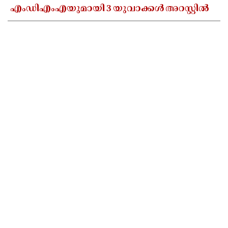
എംഡിഎംഎയുമായി 3 യുവാക്കൾ അറസ്റ്റിൽ