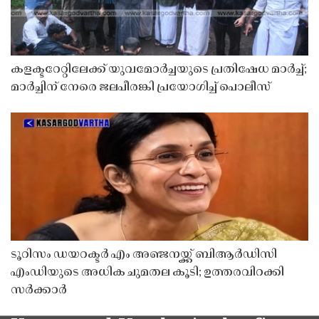
കളക്ടറേറ്റിലേക്ക് യുവമോർച്ചയുടെ പ്രതിഷേധ മാർച്ച്;
മാർച്ചിന് നേരെ ജലപീരങ്കി പ്രയോഗിച്ച് പൊലീസ്
ടൂറിസം ഡയറക്ടർ എം അഞ്ജനയ്ക്ക് ബിആർഡിസി
എംഡിയുടെ അധിക ചുമതല കൂടി; ഉത്തരവിറക്കി
സർക്കാർ