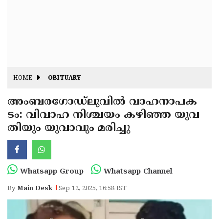
Fitr
May
Day
Eid
Al
Independence
Ad'ha
Day
Onam
HOME
OBITUARY
J&K
State
അംബരഗോഡ്ലുവിൽ വാഹനാപക
Haryana
ടം: വിവാഹ നിശ്ചയം കഴിഞ്ഞ യുവ
Assembly
State
Diwali
തിയും യുവാവും മരിച്ചു
Elections
Assembly
Christmas
Elections
New-
Year
Republic
Whatsapp Group
Whatsapp Channel
Day
Budget
By
Main Desk
Sep 12, 2025, 16:58 IST
Delhi