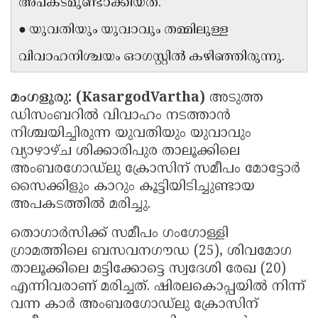
അപകടമുണ്ടാക്കിയത്.
Updates
Assembly
Kerala
● യുവതിയും യുവാവും തമ്മിലുള്ള
Polls
Local
Look
വിവാഹനിശ്ചയം ഓഗസ്റ്റിൽ കഴിഞ്ഞിരുന്നു.
Body
Back
Election
2025
മംഗളൂരു: (KasargodVartha)
അടുത്ത
ഡിസംബറിൽ വിവാഹം നടത്താൻ
നിശ്ചയിച്ചിരുന്ന യുവതിയും യുവാവും
വ്യാഴാഴ്ച ശിക്കാരിപുര താലൂക്കിലെ
അംബരഗോഡ്ലു ക്രോസിന് സമീപം മോട്ടോർ
സൈക്കിളും കാറും കൂട്ടിയിടിച്ചുണ്ടായ
അപകടത്തിൽ മരിച്ചു.
തൊഗാർസിക്ക് സമീപം ഗംഗോള്ളി
ഗ്രാമത്തിലെ ബസവനഗൗഡ (25), ശിവമോഗ
താലൂക്കിലെ മട്ടിക്കോട്ടെ സ്വദേശി രേഖ (20)
എന്നിവരാണ് മരിച്ചത്. ഷിരലകൊപ്പയിൽ നിന്ന്
വന്ന കാർ അംബരഗോഡ്ലു ക്രോസിന്