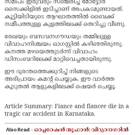
സമീപം ഇരുവരും സഞ്ചരിച്ച മോട്ടോർ
സൈക്കിളിൽ ഇടിച്ചാണ് അപകടമുണ്ടായത്.
കൂട്ടിയിടിയുടെ ആഘാതത്തിൽ ബൈക്ക്
സമീപത്തുള്ള കുളത്തിലേക്ക് തെറിച്ചു വീണു.
രേഖയും ബസവനഗൗഡയും തമ്മിലുള്ള
വിവാഹനിശ്ചയം ഓഗസ്റ്റിൽ കഴിഞ്ഞിരുന്നു.
കനത്ത മഴയെത്തുടർന്ന് വിവാഹം
ഡിസംബറിലേക്ക് മാറ്റിവെച്ചതായിരുന്നു.
ഈ ദുരന്തത്തെക്കുറിച്ച് നിങ്ങളുടെ
അഭിപ്രായം കമൻ്റ് ചെയ്യുക. ഈ വാർത്ത
കൂടുതൽ ആളുകളിലേക്ക് ഷെയർ ചെയ്യൂ.
Article Summary: Fiance and fiancee die in a
tragic car accident in Karnataka.
Also Read -
ഓപ്പറേഷൻ തൂഫാൻ; വിദ്യാനഗറിൽ