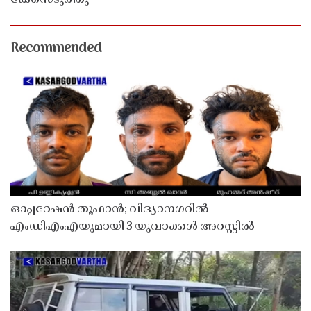
Recommended
ഓപ്പറേഷൻ തൂഫാൻ; വിദ്യാനഗറിൽ
എംഡിഎംഎയുമായി 3 യുവാക്കൾ അറസ്റ്റിൽ