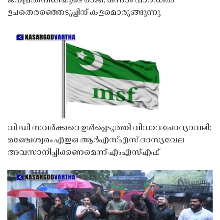
ജനപ്രതിനിധിയുടെ രാജി; ഒന്നാം വാർഡിൽ
ഉപതെരഞ്ഞെടുപ്പിന് കളമൊരുങ്ങുന്നു
വി ഡി സവർക്കറെ ഉൾപ്പെടുത്തി വിവാദ ചോദ്യാവലി;
മഞ്ചേശ്വരം എഇഒ ആർഎസ്എസ് ദാസ്യവേല
അവസാനിപ്പിക്കണമെന്ന് എംഎസ്എഫ്