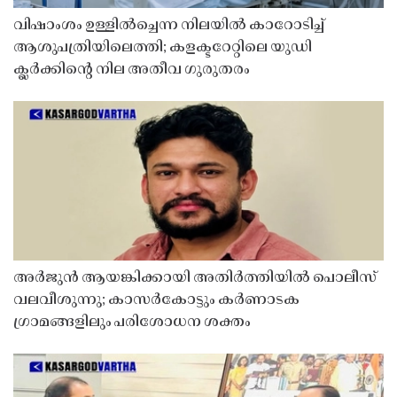
വിഷാംശം ഉള്ളിൽച്ചെന്ന നിലയിൽ കാറോടിച്ച്
ആശുപത്രിയിലെത്തി; കളക്ടറേറ്റിലെ യുഡി
ക്ലർക്കിൻ്റെ നില അതീവ ഗുരുതരം
അർജുൻ ആയങ്കിക്കായി അതിർത്തിയിൽ പൊലീസ്
വലവീശുന്നു; കാസർകോട്ടും കർണാടക
ഗ്രാമങ്ങളിലും പരിശോധന ശക്തം