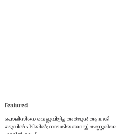
Featured
പൊലീസിനെ വെല്ലുവിളിച്ച അർജുൻ ആയങ്കി
ഒടുവിൽ പിടിയിൽ; നാടകീയ അറസ്റ്റ് കണ്ണൂരിലെ