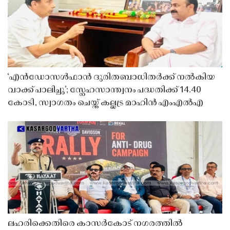
‘എൻഡോസൾഫാൻ ദുരിതബാധിതർക്ക് നൽകിയ
വാക്ക് പാലിച്ചു’; സ്നേഹസാന്ത്വനം പദ്ധതിക്ക് 14.40
കോടി, സ്വാഗതം ചെയ്ത് കല്ലട്ര മാഹിൻ എംഎൽഎ
ലഹരിക്കെതിരെ കാസർകോട് നഗരത്തിൽ