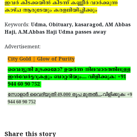
ഇവര്‍ കിടക്കയില്‍ കിടന്ന് കണ്ണീര്‍ വാര്‍ക്കുന്ന
കാഴ്ച ആരുടേയും കരളലിയിപ്പിക്കും
Keywords:
Udma, Obituary, kasaragod, AM Abbas
Haji, A.M.Abbas Haji Udma passes away
Advertisement:
City Gold | Glow of Purity
വൈദ്യുതി മുടക്കമോ? ഉയര്‍ന്ന നിലവാരത്തിലുള്ള
ഇന്‍വേര്‍ട്ടറുകളും ബാറ്ററിയും.... വിളിക്കുക: +91
944 60 90 752
സോളാര്‍ വൈദ്യുതി 49,000 രൂപ മുതല്‍...
.
വിളിക്കുക: +91
944 60 90 752
Share this story