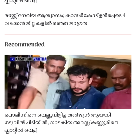
ഫ്ലാറ്റിൽ വെച്ച്
മഴയ്ക്ക് നേരിയ ആശ്വാസം; കാസർകോട് ഉൾപ്പെടെ 4
വടക്കൻ ജില്ലകളിൽ മഞ്ഞ ജാഗ്രത
Recommended
പൊലീസിനെ വെല്ലുവിളിച്ച അർജുൻ ആയങ്കി
ഒടുവിൽ പിടിയിൽ; നാടകീയ അറസ്റ്റ് കണ്ണൂരിലെ
ഫ്ലാറ്റിൽ വെച്ച്