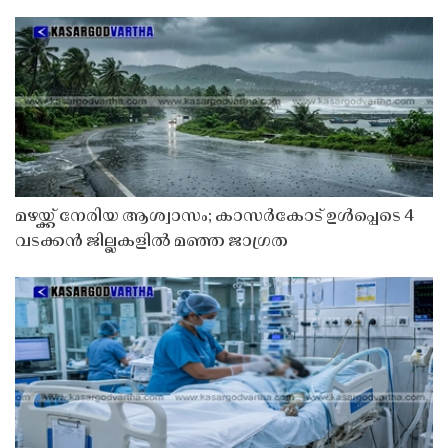
മഴയ്ക്ക് നേരിയ ആശ്വാസം; കാസർകോട് ഉൾപ്പെടെ 4
വടക്കൻ ജില്ലകളിൽ മഞ്ഞ ജാഗ്രത