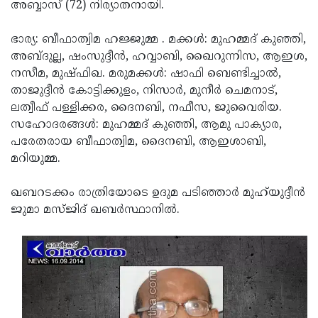
Election
അബ്ബാസ് (72) നിര്യാതനായി.
Maha
Shivarathri
International
ഭാര്യ: ബീഫാത്വിമ ഹജ്ജുമ്മ . മക്കള്‍: മുഹമ്മദ് കുഞ്ഞി,
Women's
അബ്ദുല്ല, ഷംസുദ്ദീന്‍, ഹവ്വാബി, ഖൈറുന്നിസ, ആഇശ,
Anti-
നസീമ, മുഷ്ഫിഖ. മരുമക്കള്‍: ഷാഫി ബെണ്ടിച്ചാല്‍,
Day
Drug
Attukal
താജുദ്ദീന്‍ കോട്ടിക്കുളം, നിസാര്‍, മുനീര്‍ ചെമനാട്,
Campaign
Pongala
ലത്വീഫ് പള്ളിക്കര, ദൈനബി, നഫീസ, ജുവൈരിയ.
Holi
സഹോദരങ്ങള്‍: മുഹമ്മദ് കുഞ്ഞി, ആമു പാക്യാര,
2025
2025
IPL
പരേതരായ ബീഫാത്വിമ, ദൈനബി, ആഇശാബി,
2025
മറിയുമ്മ.
Eid
Al-
Waqf
ഖബറടക്കം രാത്രിയോടെ ഉദുമ പടിഞ്ഞാര്‍ മുഹ്‌യുദ്ദീന്‍
Fitr
Bill
ജുമാ മസ്ജിദ് ഖബര്‍സ്ഥാനില്‍.
Vishu
2025
Controversy
Festival
Good
2025
Friday
Easter
Observance
Sunday
By-
2025
2025
Election
Bihar