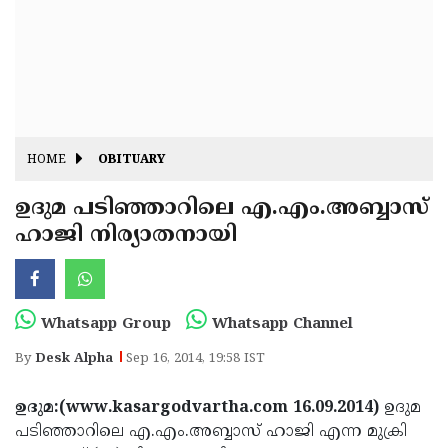
Fitr
May
Day
Eid
Al
Independence
Ad'ha
Day
Onam
HOME
OBITUARY
J&K
State
ഉദുമ പടിഞ്ഞാറിലെ എ.എം.അബ്ബാസ്
Haryana
ഹാജി നിര്യാതനായി
Assembly
State
Diwali
Elections
Assembly
Christmas
Elections
New-
Whatsapp Group
Whatsapp Channel
Year
Republic
By
Desk Alpha
Sep 16, 2014, 19:58 IST
Day
Budget
ഉദുമ:(www.kasargodvartha.com 16.09.2014)
ഉദുമ
Delhi
പടിഞ്ഞാറിലെ എ.എം.അബ്ബാസ് ഹാജി എന്ന മുക്രി