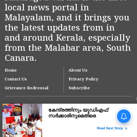
local news portal in
Malayalam, and it brings you
the latest updates from in
and around Kerala, especially
from the Malabar area, South
Canara.
Home
About Us
Contact Us
Privacy Policy
Grievance Redressal
Subscribe
'ഇന്ത്യയിലെ ഏറ്റവും വലിയ
മൂന്ന് ആശുപത്രി
ശൃംഖലകളിൽ ഒന്നായി
ആസ്റ്റർ ഡിഎം ക്വാളിറ്റി
Copyright © 2007-
2026
Kasargodvartha
കെയർ'; കാസർകോട്