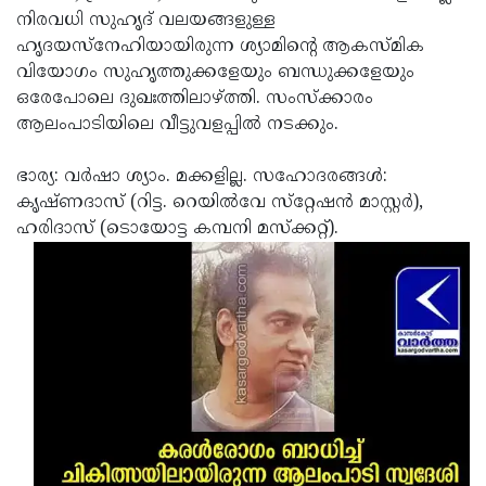
നിരവധി സുഹൃദ് വലയങ്ങളുള്ള
Updates
Assembly
Kerala
ഹൃദയസ്‌നേഹിയായിരുന്ന ശ്യാമിന്റെ ആകസ്മിക
Polls
Local
Look
വിയോഗം സുഹൃത്തുക്കളേയും ബന്ധുക്കളേയും
ഒരേപോലെ ദുഖഃത്തിലാഴ്ത്തി. സംസ്‌ക്കാരം
Body
Back
ആലംപാടിയിലെ വീട്ടുവളപ്പില്‍ നടക്കും.
Election
2025
ഭാര്യ: വര്‍ഷാ ശ്യാം. മക്കളില്ല. സഹോദരങ്ങള്‍:
കൃഷ്ണദാസ് (റിട്ട. റെയില്‍വേ സ്‌റ്റേഷന്‍ മാസ്റ്റര്‍),
ഹരിദാസ് (ടൊയോട്ട കമ്പനി മസ്‌ക്കറ്റ്).