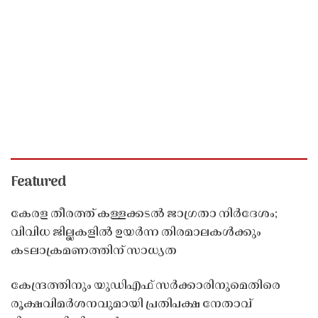
Featured
കേരള തീരത്ത് കള്ളക്കടൽ ജാഗ്രതാ നിർദേശം;
വിവിധ ജില്ലകളിൽ ഉയർന്ന തിരമാലകൾക്കും
കടലാക്രമണത്തിന് സാധ്യത
കേന്ദ്രത്തിനും യുഡിഎഫ് സർക്കാരിനുമെതിരെ
രൂക്ഷവിമർശനവുമായി പ്രതിപക്ഷ നേതാവ്