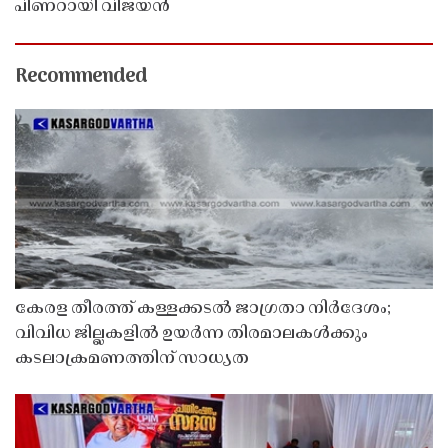
പിണറായി വിജയൻ
Recommended
കേരള തീരത്ത് കള്ളക്കടൽ ജാഗ്രതാ നിർദേശം;
വിവിധ ജില്ലകളിൽ ഉയർന്ന തിരമാലകൾക്കും
കടലാക്രമണത്തിന് സാധ്യത