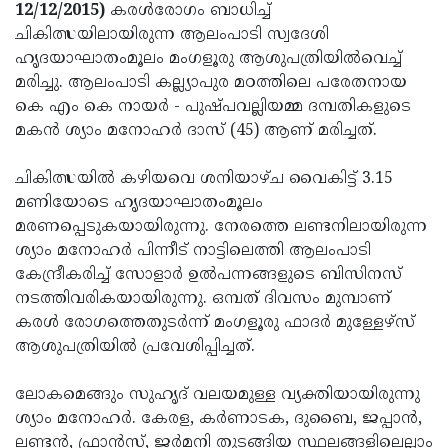
Election
Maha
12/12/2015)
കരള്‍രോഗം ബാധിച്ച്
ചികിത്സയിലായിരുന്ന ആലംപാടി സ്വദേശി
Shivarathri
International
ഹൃദയാഘാതംമൂലം മംഗളൂരു ആശുപത്രിയില്‍വെച്ച്
Women's
Anti-
മരിച്ചു. ആലംപാടി കല്ല്യാപുര മഠത്തിലെ പരേതനായ
കെ എം കെ നായര്‍ - പുഷ്പവല്ലിയമ്മ ദമ്പതികളുടെ
Day
Drug
Attukal
മകന്‍ ശ്യാം മനോഹര്‍ ദാസ് (45) ആണ് മരിച്ചത്.
Campaign
Pongala
Holi
ചികിത്സയില്‍ കഴിയവെ ശനിയാഴ്ച വൈകിട്ട് 3.15
2025
2025
IPL
മണിയോടെ ഹൃദയാഘാതംമൂലം
2025
Eid
മരണപ്പെടുകയായിരുന്നു. നേരത്തെ ലണ്ടനിലായിരുന്ന
ശ്യാം മനോഹര്‍ പിന്നീട് നാട്ടിലെത്തി ആലംപാടി
Al-
Waqf
കേന്ദ്രീകരിച്ച് സോളാര്‍ ഉല്‍പന്നങ്ങളുടെ ബിസിനസ്
Fitr
Bill
Vishu
നടത്തിവരികയായിരുന്നു. ഒമ്പത് ദിവസം മുമ്പാണ്
കരള്‍ രോഗത്തെതുടര്‍ന്ന് മംഗളൂരു ഫാദര്‍ മുള്ളേഴ്‌സ്
2025
Controversy
Festival
Good
ആശുപത്രിയില്‍ പ്രവേശിപ്പിച്ചത്.
2025
Friday
Easter
ലോകമെങ്ങും സുഹൃദ് വലയമുള്ള വ്യക്തിയായിരുന്നു
Observance
Sunday
By-
ശ്യാം മനോഹര്‍. കേരള, കര്‍ണാടക, ദുബൈ, ജപ്പാന്‍,
2025
2025
Election
Bihar
ലണ്ടന്‍, ഫ്രാന്‍സ്, ജര്‍മനി തുടങ്ങിയ സ്ഥലങ്ങളിലെല്ലാം