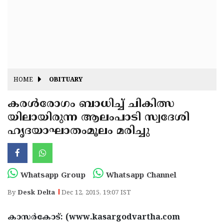
Fitr
May
Day
Eid
Al
Independence
Ad'ha
Day
Onam
HOME
OBITUARY
J&K
State
കരള്‍രോഗം ബാധിച്ച് ചികിത്സ
Haryana
യിലായിരുന്ന ആലംപാടി സ്വദേശി
Assembly
State
Diwali
ഹൃദയാഘാതംമൂലം മരിച്ചു
Elections
Assembly
Christmas
Elections
New-
Year
Republic
Whatsapp Group
Whatsapp Channel
Day
Budget
By
Desk Delta
Dec 12, 2015, 19:07 IST
Delhi
കാസര്‍കോട്: (www.kasargodvartha.com