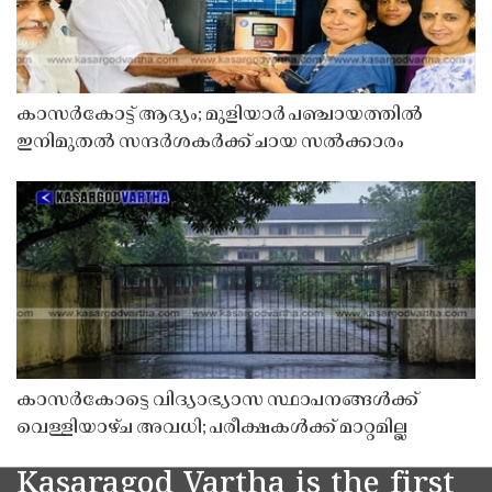
കാസർകോട്ട് ആദ്യം; മുളിയാർ പഞ്ചായത്തിൽ
ഇനിമുതൽ സന്ദർശകർക്ക് ചായ സൽക്കാരം
കാസർകോട്ടെ വിദ്യാഭ്യാസ സ്ഥാപനങ്ങൾക്ക്
വെള്ളിയാഴ്ച അവധി; പരീക്ഷകൾക്ക് മാറ്റമില്ല
Kasaragod Vartha is the first