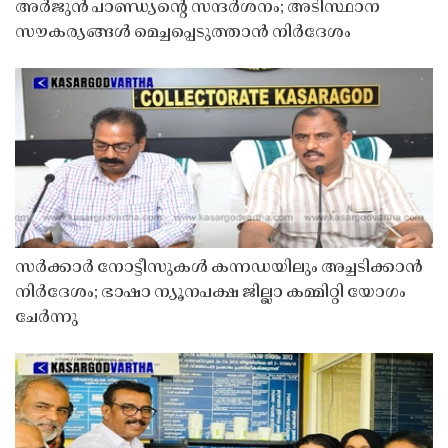
അർജുൻ പാണ്ഡ്യൻ്റെ സന്ദർശനം; അടിസ്ഥാന
സൗകര്യങ്ങൾ മെച്ചപ്പെടുത്താൻ നിർദേശം
സർക്കാർ നോട്ടീസുകൾ കന്നഡയിലും അച്ചടിക്കാൻ
നിർദേശം; ഭാഷാ ന്യൂനപക്ഷ ജില്ലാ കമ്മിറ്റി യോഗം
ചേർന്നു