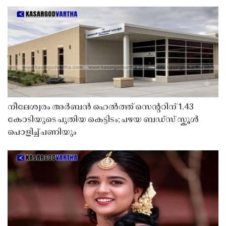
നീലേശ്വരം അർബൻ ഹെൽത്ത് സെൻ്ററിന് 1.43
കോടിയുടെ പുതിയ കെട്ടിടം; പഴയ ബഡ്സ് സ്കൂൾ
പൊളിച്ച് പണിയും