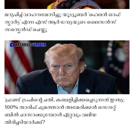
മദ്യപിച്ച് വാഹനമോടിച്ചു; യൂട്യൂബർ 'ഹെലൻ ഓഫ്
സ്പാർട്ട' എന്ന എസ് ആർ ധന്യയുടെ ലൈസൻസ്
സസ്പെൻഡ് ചെയ്തു ​​​​​​​
'ഫ്രണ്ട്' ട്രംപിന്റെ ചതി, കബളിപ്പിക്കപ്പെടുന്നത് ഇന്ത്യ;
100% താരിഫ് ചുമത്താൻ അമേരിക്കൻ സെനറ്റ്
ബിൽ പാസാക്കുമ്പോൾ ഏറ്റവും വലിയ
തിരിച്ചടിയാർക്ക്?