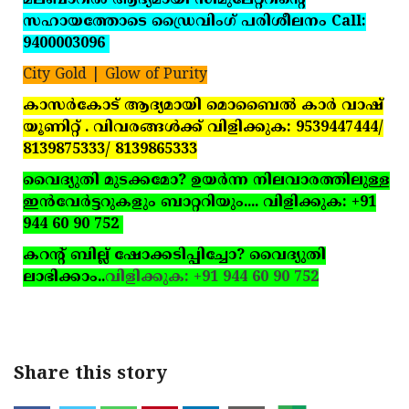
മലബാറില്‍ ആദ്യമായി സിമുലേറ്ററിന്റെ
സഹായത്തോടെ ഡ്രൈവിംഗ് പരിശീലനം Call:
9400003096
City Gold | Glow of Purity
കാസര്‍കോട് ആദ്യമായി മൊബൈല്‍ കാര്‍ വാഷ്
യൂണിറ്റ് . വിവരങ്ങള്‍ക്ക് വിളിക്കുക: 9539447444/
8139875333/ 8139865333
വൈദ്യുതി മുടക്കമോ? ഉയര്‍ന്ന നിലവാരത്തിലുള്ള
ഇന്‍വേര്‍ട്ടറുകളും ബാറ്ററിയും.... വിളിക്കുക: +91
944 60 90 752
കറന്റ് ബില്ല് ഷോക്കടിപ്പിച്ചോ? വൈദ്യുതി
ലാഭിക്കാം..
വിളിക്കുക: +91 944 60 90 752
Share this story