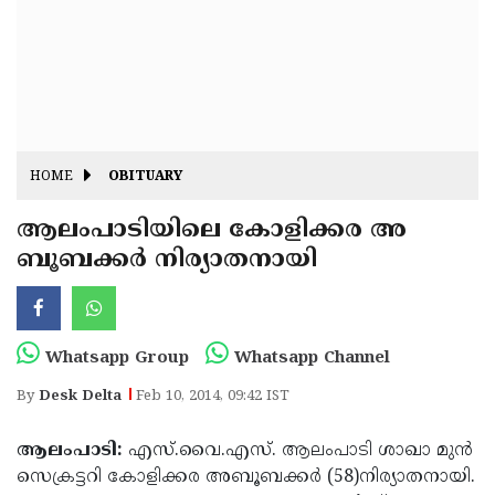
Fitr
May
Day
Eid
Al
Independence
Ad'ha
Day
Onam
HOME
OBITUARY
J&K
State
ആലംപാടിയിലെ കോളിക്കര അ
Haryana
ബൂബക്കര്‍ നിര്യാതനായി
Assembly
State
Diwali
Elections
Assembly
Christmas
Elections
New-
Whatsapp Group
Whatsapp Channel
Year
Republic
By
Desk Delta
Feb 10, 2014, 09:42 IST
Day
Budget
ആലംപാടി:
എസ്.വൈ.എസ്. ആലംപാടി ശാഖാ മുന്‍
Delhi
സെക്രട്ടറി കോളിക്കര അബൂബക്കര്‍ (58)നിര്യാതനായി.