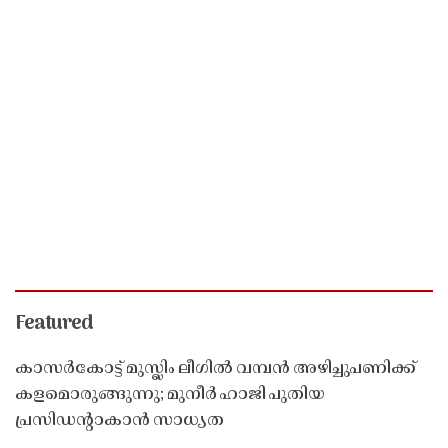
Featured
കാസർകോട്ട് മുസ്ലിം ലീഗിൽ വമ്പൻ അഴിച്ചുപണിക്ക്
കളമൊരുങ്ങുന്നു; മുനീർ ഹാജി പുതിയ
പ്രസിഡൻ്റാകാൻ സാധ്യത