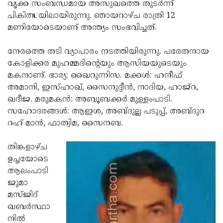
Election
വൃക്ക സംബന്ധമായ അസുഖത്തെ തുടര്‍ന്ന്
Maha
ചികിത്സയിലായിരുന്നു. ഞായറാഴ്ച രാത്രി 12
Shivarathri
International
മണിയോടെയാണ് അന്ത്യം സംഭവിച്ചത്.
Women's
Anti-
നേരത്തെ തടി വ്യാപാരം നടത്തിയിരുന്നു. പരേതനായ
Day
Drug
Attukal
കോളിക്കര മുഹമ്മദിന്റെയും ആസിയയുടെയും
Campaign
Pongala
മകനാണ്. ഭാര്യ: ഖൈറുന്നിസ. മക്കള്‍: ഹനീഫ്
Holi
അമാനി, ഇസ്ഹാഖ്, സൈനുദ്ദീന്‍, നാദിയ, ഹാജ്‌റ,
2025
2025
IPL
ഖദീജ. മരുമകന്‍: അബൂബക്കര്‍ മുള്ളംപാടി.
2025
സഹോദരങ്ങള്‍: ആഇശ, അബ്ദുല്ല പടുപ്പ്, അബ്ദുറ
Eid
റഹ് മാന്‍, ഫാത്വിമ, സൈനബ.
Al-
Waqf
Fitr
Bill
തിങ്കളാഴ്ച
Vishu
ഉച്ചയോടെ
2025
Controversy
Festival
Good
ആലംപാടി
2025
Friday
ജുമാ
Easter
മസ്ജിദ്
Observance
Sunday
By-
ഖബര്‍സ്ഥാ
2025
2025
Election
നില്‍
Bihar