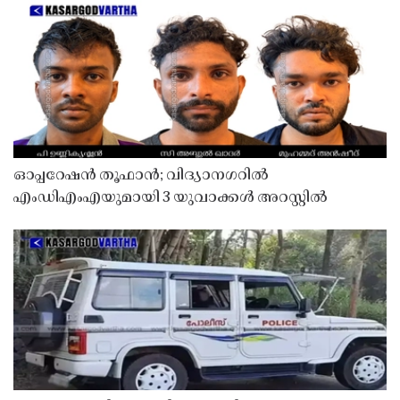
ഓപ്പറേഷൻ തൂഫാൻ; വിദ്യാനഗറിൽ
എംഡിഎംഎയുമായി 3 യുവാക്കൾ അറസ്റ്റിൽ