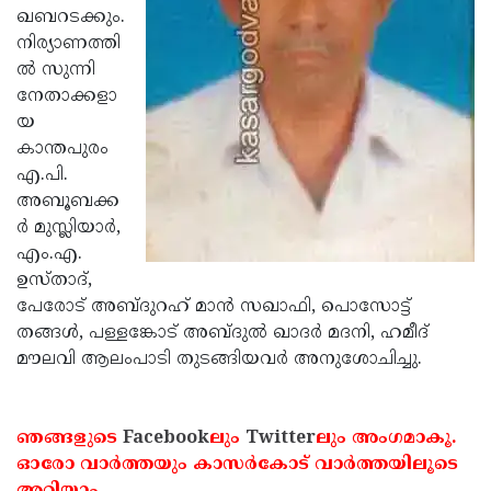
ഖബറടക്കും.
Updates
Assembly
Kerala
നിര്യാണത്തി
Polls
Local
ല്‍ സുന്നി
Look
നേതാക്കളാ
Body
Back
യ
Election
2025
കാന്തപുരം
എ.പി.
അബൂബക്ക
ര്‍ മുസ്ലിയാര്‍,
എം.എ.
ഉസ്താദ്,
പേരോട് അബ്ദുറഹ് മാന്‍ സഖാഫി, പൊസോട്ട്
തങ്ങള്‍, പള്ളങ്കോട് അബ്ദുല്‍ ഖാദര്‍ മദനി, ഹമീദ്
മൗലവി ആലംപാടി തുടങ്ങിയവര്‍ അനുശോചിച്ചു.
ഞങ്ങളുടെ
Facebook
ലും
Twitter
ലും അംഗമാകൂ.
ഓരോ വാര്‍ത്തയും കാസര്‍കോട് വാര്‍ത്തയിലൂടെ