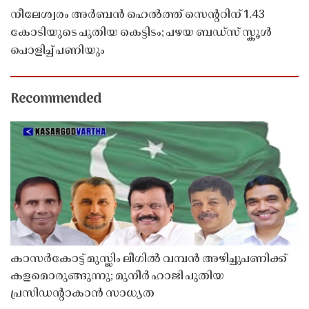
നീലേശ്വരം അർബൻ ഹെൽത്ത് സെൻ്ററിന് 1.43
കോടിയുടെ പുതിയ കെട്ടിടം; പഴയ ബഡ്സ് സ്കൂൾ
പൊളിച്ച് പണിയും
Recommended
കാസർകോട്ട് മുസ്ലിം ലീഗിൽ വമ്പൻ അഴിച്ചുപണിക്ക്
കളമൊരുങ്ങുന്നു; മുനീർ ഹാജി പുതിയ
പ്രസിഡൻ്റാകാൻ സാധ്യത