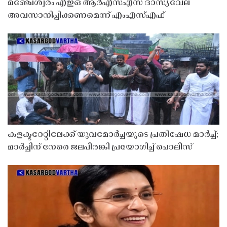
മഞ്ചേശ്വരം എഇഒ ആർഎസ്എസ് ദാസ്യവേല
അവസാനിപ്പിക്കണമെന്ന് എംഎസ്എഫ്
കളക്ടറേറ്റിലേക്ക് യുവമോർച്ചയുടെ പ്രതിഷേധ മാർച്ച്;
മാർച്ചിന് നേരെ ജലപീരങ്കി പ്രയോഗിച്ച് പൊലീസ്