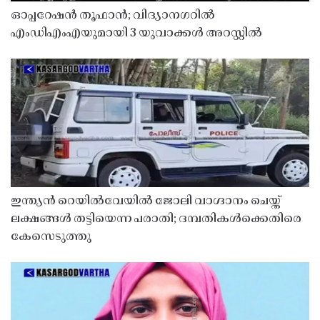
ഓപ്പറേഷൻ തൂഫാൻ; വിദ്യാനഗറിൽ
എംഡിഎംഎയുമായി 3 യുവാക്കൾ അറസ്റ്റിൽ
ഇന്ത്യൻ റെയിൽവേയിൽ ജോലി വാഗ്ദാനം ചെയ്ത്
ലക്ഷങ്ങൾ തട്ടിയെന്ന പരാതി; ദമ്പതികൾക്കെതിരെ
കേസെടുത്തു