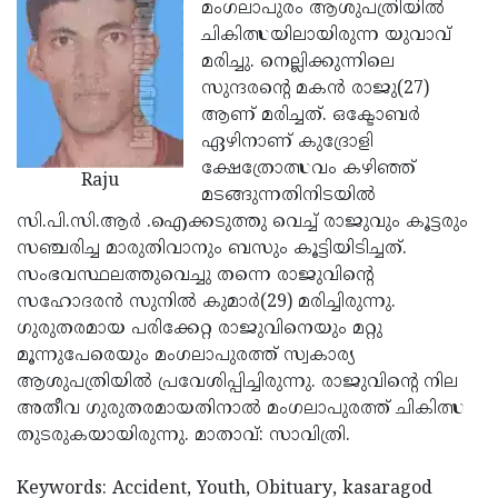
Election
മംഗലാപുരം ആശുപത്രിയില്‍
Maha
ചികിത്സയിലായിരുന്ന യുവാവ്
Shivarathri
International
മരിച്ചു. നെല്ലിക്കുന്നിലെ
Women's
സുന്ദരന്റെ മകന്‍ രാജു(27)
Anti-
ആണ് മരിച്ചത്. ഒക്ടോബര്‍
Day
Drug
Attukal
ഏഴിനാണ് കുദ്രോളി
Campaign
Pongala
ക്ഷേത്രോത്സവം കഴിഞ്ഞ്
Holi
Raju
മടങ്ങുന്നതിനിടയില്‍
2025
2025
IPL
സി.പി.സി.ആര്‍ .ഐക്കടുത്തു വെച്ച് രാജുവും കൂട്ടരും
2025
സഞ്ചരിച്ച മാരുതിവാനും ബസും കൂട്ടിയിടിച്ചത്.
Eid
സംഭവസ്ഥലത്തുവെച്ചു തന്നെ രാജുവിന്റെ
Al-
Waqf
സഹോദരന്‍ സുനില്‍ കുമാര്‍(29) മരിച്ചിരുന്നു.
Fitr
Bill
ഗുരുതരമായ പരിക്കേറ്റ രാജുവിനെയും മറ്റു
Vishu
മൂന്നുപേരെയും മംഗലാപുരത്ത് സ്വകാര്യ
2025
Controversy
Festival
Good
ആശുപത്രിയില്‍ പ്രവേശിപ്പിച്ചിരുന്നു. രാജുവിന്റെ നില
2025
Friday
അതീവ ഗുരുതരമായതിനാല്‍ മംഗലാപുരത്ത് ചികിത്സ
Easter
തുടരുകയായിരുന്നു. മാതാവ്: സാവിത്രി.
Observance
Sunday
By-
2025
2025
Election
Keywords: Accident, Youth, Obituary, kasaragod
Bihar