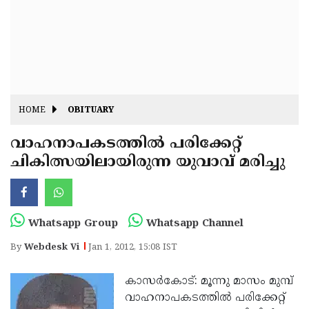
Fitr
May
Day
Eid
Al
Independence
Ad'ha
Day
Onam
HOME
OBITUARY
J&K
State
വാഹനാപകടത്തില്‍ പരിക്കേറ്റ്
Haryana
ചികിത്സയിലായിരുന്ന യുവാവ് മരിച്ചു
Assembly
State
Diwali
Elections
Assembly
Christmas
Elections
New-
Whatsapp Group
Whatsapp Channel
Year
Republic
By
Webdesk Vi
Jan 1, 2012, 15:08 IST
Day
Budget
കാസര്‍കോട്: മൂന്നു മാസം മുമ്പ്
Delhi
വാഹനാപകടത്തില്‍ പരിക്കേറ്റ്