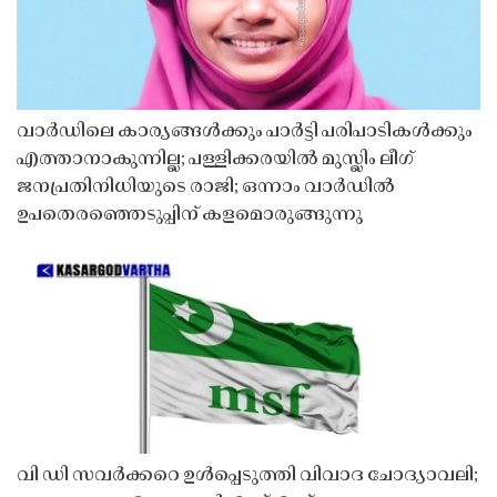
വാർഡിലെ കാര്യങ്ങൾക്കും പാർട്ടി പരിപാടികൾക്കും
എത്താനാകുന്നില്ല; പള്ളിക്കരയിൽ മുസ്ലിം ലീഗ്
ജനപ്രതിനിധിയുടെ രാജി; ഒന്നാം വാർഡിൽ
ഉപതെരഞ്ഞെടുപ്പിന് കളമൊരുങ്ങുന്നു
വി ഡി സവർക്കറെ ഉൾപ്പെടുത്തി വിവാദ ചോദ്യാവലി;