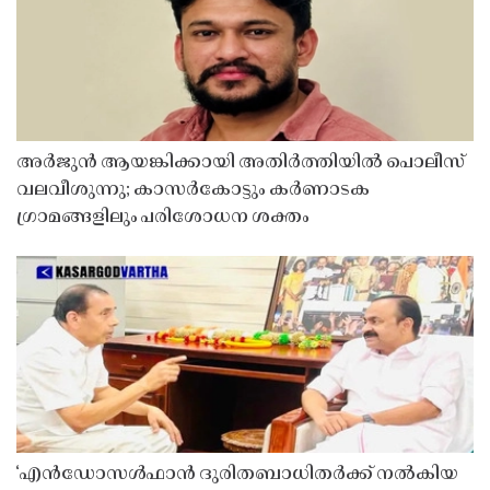
അർജുൻ ആയങ്കിക്കായി അതിർത്തിയിൽ പൊലീസ്
വലവീശുന്നു; കാസർകോട്ടും കർണാടക
ഗ്രാമങ്ങളിലും പരിശോധന ശക്തം
‘എൻഡോസൾഫാൻ ദുരിതബാധിതർക്ക് നൽകിയ