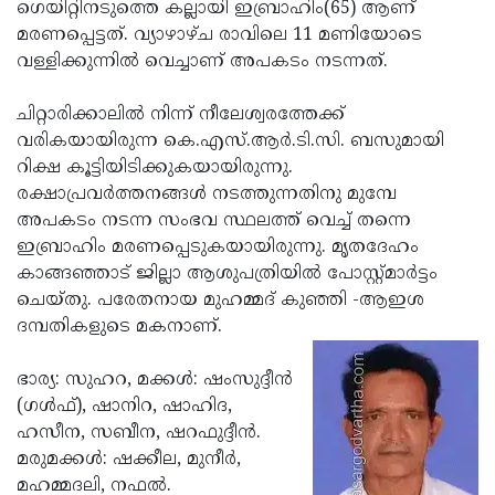
Election
ഗെയിറ്റിനടുത്തെ കല്ലായി ഇബ്രാഹിം(65) ആണ്
Maha
മരണപ്പെട്ടത്. വ്യാഴാഴ്ച രാവിലെ 11 മണിയോടെ
Shivarathri
International
വള്ളിക്കുന്നില്‍ വെച്ചാണ് അപകടം നടന്നത്.
Women's
Anti-
ചിറ്റാരിക്കാലില്‍ നിന്ന് നീലേശ്വരത്തേക്ക്
Day
Drug
Attukal
വരികയായിരുന്ന കെ.എസ്.ആര്‍.ടി.സി. ബസുമായി
Campaign
Pongala
റിക്ഷ കൂട്ടിയിടിക്കുകയായിരുന്നു.
Holi
രക്ഷാപ്രവര്‍ത്തനങ്ങള്‍ നടത്തുന്നതിനു മുമ്പേ
2025
2025
IPL
അപകടം നടന്ന സംഭവ സ്ഥലത്ത് വെച്ച് തന്നെ
2025
ഇബ്രാഹിം മരണപ്പെടുകയായിരുന്നു. മൃതദേഹം
Eid
കാങ്ങഞ്ഞാട് ജില്ലാ ആശുപത്രിയില്‍ പോസ്റ്റ്മാര്‍ട്ടം
Al-
Waqf
ചെയ്തു. പരേതനായ മുഹമ്മദ് കുഞ്ഞി -ആഇശ
Fitr
Bill
ദമ്പതികളുടെ മകനാണ്.
Vishu
2025
Controversy
Festival
Good
ഭാര്യ: സുഹറ, മക്കള്‍: ഷംസുദ്ദീന്‍
2025
Friday
(ഗള്‍ഫ്), ഷാനിറ, ഷാഹിദ,
Easter
ഹസീന, സബീന, ഷറഫുദ്ദീന്‍.
Observance
Sunday
By-
മരുമക്കള്‍: ഷക്കീല, മുനീര്‍,
2025
2025
Election
മഹമ്മദലി, നഫല്‍.
Bihar