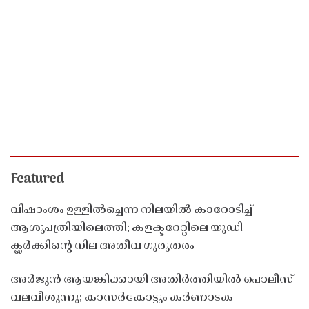
Featured
വിഷാംശം ഉള്ളിൽച്ചെന്ന നിലയിൽ കാറോടിച്ച്
ആശുപത്രിയിലെത്തി; കളക്ടറേറ്റിലെ യുഡി
ക്ലർക്കിൻ്റെ നില അതീവ ഗുരുതരം
അർജുൻ ആയങ്കിക്കായി അതിർത്തിയിൽ പൊലീസ്
വലവീശുന്നു; കാസർകോട്ടും കർണാടക