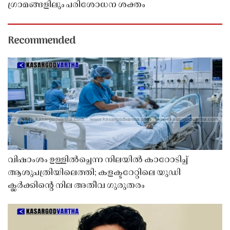
ഗ്രാമങ്ങളിലും പരിശോധന ശക്തം
Recommended
വിഷാംശം ഉള്ളിൽച്ചെന്ന നിലയിൽ കാറോടിച്ച്
ആശുപത്രിയിലെത്തി; കളക്ടറേറ്റിലെ യുഡി
ക്ലർക്കിൻ്റെ നില അതീവ ഗുരുതരം