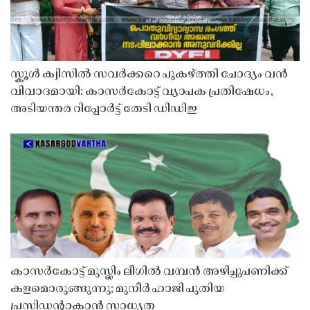
സ്കൂൾ ക്വിസിൽ സവർക്കറെ പുകഴ്ത്തി ചോദ്യം വൻ
വിവാദമായി: കാസർകോട്ട് വ്യാപക പ്രതിഷേധം,
അടിയന്തര റിപ്പോർട്ട് തേടി ഡിഡിഇ
കാസർകോട്ട് മുസ്ലിം ലീഗിൽ വമ്പൻ അഴിച്ചുപണിക്ക്
കളമൊരുങ്ങുന്നു; മുനീർ ഹാജി പുതിയ
പ്രസിഡൻ്റാകാൻ സാധ്യത