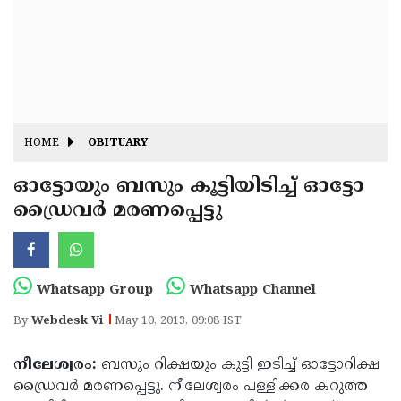
Fitr
May
Day
Eid
Al
Independence
Ad'ha
Day
Onam
HOME
OBITUARY
J&K
State
ഓട്ടോയും ബസും കൂട്ടിയിടിച്ച് ഓട്ടോ
Haryana
ഡ്രൈവര്‍ മരണപ്പെട്ടു
Assembly
State
Diwali
Elections
Assembly
Christmas
Elections
New-
Whatsapp Group
Whatsapp Channel
Year
Republic
By
Webdesk Vi
May 10, 2013, 09:08 IST
Day
Budget
നീലേശ്വരം:
ബസും റിക്ഷയും കുട്ടി ഇടിച്ച് ഓട്ടോറിക്ഷ
Delhi
ഡ്രൈവര്‍ മരണപ്പെട്ടു. നീലേശ്വരം പള്ളിക്കര കറുത്ത