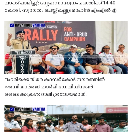
വാക്ക് പാലിച്ചു’; സ്നേഹസാന്ത്വനം പദ്ധതിക്ക് 14.40
കോടി, സ്വാഗതം ചെയ്ത് കല്ലട്ര മാഹിൻ എംഎൽഎ
ലഹരിക്കെതിരെ കാസർകോട് നഗരത്തിൽ
ഇരമ്പിയാർത്ത് ഹാർലി ഡേവിഡ്‌സൺ
ബൈക്കുകൾ; റാലി ശ്രദ്ധേയമായി