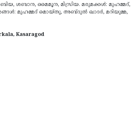
റാ­ബി­യ, ശ­ബാ­ന, മൈ­മൂ­ന, മി­സ്രി­യ. മ­രു­മക്കള്‍: മു­ഹ­മ്മദ്,
ങള്‍: മു­ഹമ്മ­ദ് മൊ­യ്തു, അ­ബ്ദുല്‍ ഖാദര്‍, മ­റി­യു­മ്മ,
erkala, Kasaragod