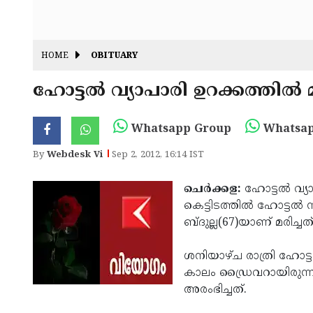
HOME
OBITUARY
ഹോ­ട്ടല്‍ വ്യാ­പാ­രി ഉ­റ­ക്ക­ത്തില്‍ മ
Whatsapp Group
Whatsap
By
Webdesk Vi
Sep 2, 2012, 16:14 IST
ചെര്‍ക്ക­ള:
ഹോ­ട്ടല്‍ വ്യാ
കെ­ട്ടി­ട­ത്തില്‍ ഹോ­ട്ടല്
ബ്ദുല്ല(67)യാ­ണ് മ­രി­ച്ചത്
ശ­നി­യാഴ്­ച രാത്രി ഹോ­ട്ടലട­ച
കാ­ലം ഡ്രൈ­വ­റാ­യി­രു­ന്ന 
അ­രം­ഭി­ച്ച­ത്. ­