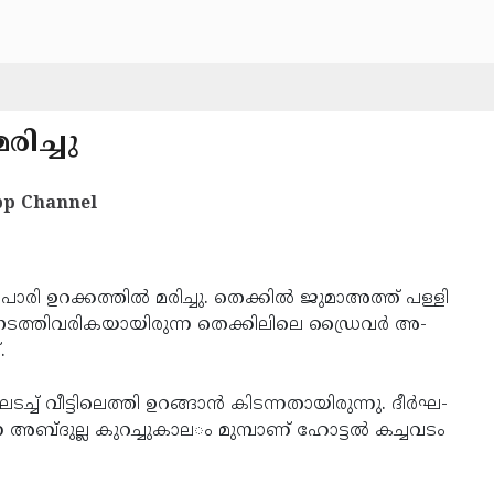
­രിച്ചു
p Channel
­പാ­രി ഉ­റ­ക്ക­ത്തില്‍ മ­രിച്ചു. തെ­ക്കില്‍ ജു­മാഅ­ത്ത് പ­ള്ളി
‍ ന­ട­ത്തി­വ­രി­ക­യാ­യി­രു­ന്ന തെ­ക്കി­ലി­ലെ ഡ്രൈ­വര്‍ അ­
.
്ച് വീ­ട്ടി­ലെ­ത്തി ഉ­റ­ങ്ങാന്‍ കി­ട­ന്ന­താ­യി­രു­ന്നു. ദീര്‍­ഘ­
അ­ബ്ദുല്ല കു­റ­ച്ചു­കാ­ല­ം മു­മ്പാ­ണ് ഹോ­ട്ടല്‍ ക­ച്ചവ­ടം