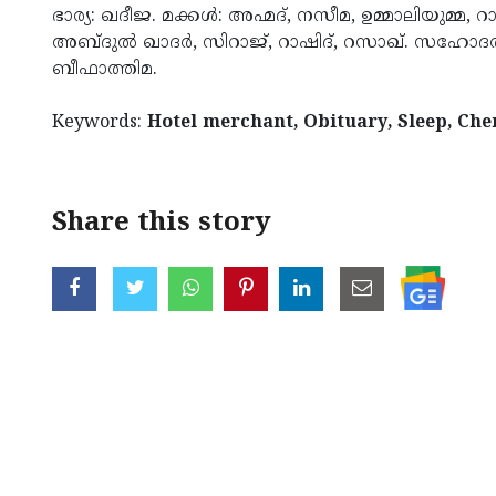
ഭാര്യ: ഖ­ദീ­ജ. മക്കള്‍: അ­ഹ്മദ്, ന­സീ­മ, ഉ­മ്മാ­ലി­യു­മ്മ, 
അ­ബ്ദുല്‍ ഖാദര്‍, സി­റാജ്, റാ­ഷിദ്, റ­സാഖ്. സ­ഹോ­ദ­രങ്
ബീ­ഫാ­ത്തി­മ.
Keywords:
Hotel merchant, Obituary, Sleep, Ch
Share this story