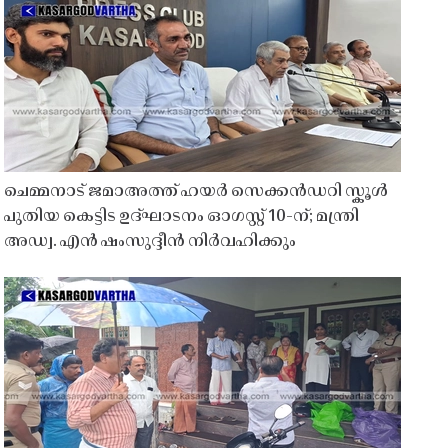
ചെമ്മനാട് ജമാഅത്ത് ഹയർ സെക്കൻഡറി സ്കൂൾ
പുതിയ കെട്ടിട ഉദ്ഘാടനം ഓഗസ്റ്റ് 10-ന്; മന്ത്രി
അഡ്വ. എൻ ഷംസുദ്ദീൻ നിർവഹിക്കും