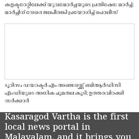
കളക്ടറേറ്റിലേക്ക് യുവമോർച്ചയുടെ പ്രതിഷേധ മാർച്ച്;
മാർച്ചിന് നേരെ ജലപീരങ്കി പ്രയോഗിച്ച് പൊലീസ്
ടൂറിസം ഡയറക്ടർ എം അഞ്ജനയ്ക്ക് ബിആർഡിസി
എംഡിയുടെ അധിക ചുമതല കൂടി; ഉത്തരവിറക്കി
സർക്കാർ
Kasaragod Vartha is the first
local news portal in
Malayalam, and it brings you