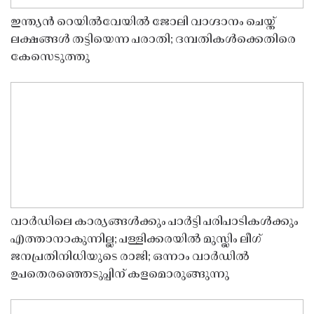
ഇന്ത്യൻ റെയിൽവേയിൽ ജോലി വാഗ്ദാനം ചെയ്ത്
ലക്ഷങ്ങൾ തട്ടിയെന്ന പരാതി; ദമ്പതികൾക്കെതിരെ
കേസെടുത്തു
വാർഡിലെ കാര്യങ്ങൾക്കും പാർട്ടി പരിപാടികൾക്കും
എത്താനാകുന്നില്ല; പള്ളിക്കരയിൽ മുസ്ലിം ലീഗ്
ജനപ്രതിനിധിയുടെ രാജി; ഒന്നാം വാർഡിൽ
ഉപതെരഞ്ഞെടുപ്പിന് കളമൊരുങ്ങുന്നു