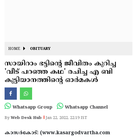
Fitr
May
Day
Eid
Al
Independence
Ad'ha
Day
Onam
HOME
OBITUARY
J&K
State
സായിറാം ഭട്ടിന്റെ ജീവിതം കുറിച്ച
Haryana
'വീട് പറഞ്ഞ കഥ' രചിച്ച എ ബി
Assembly
State
Diwali
കുട്ടിയാനത്തിന്റെ ഓർമകൾ
Elections
Assembly
Christmas
Elections
New-
Year
Republic
Whatsapp Group
Whatsapp Channel
Day
Budget
By
Web Desk Hub
Jan 22, 2022, 22:19 IST
Delhi
കാസർകോട്: (www.kasargodvartha.com