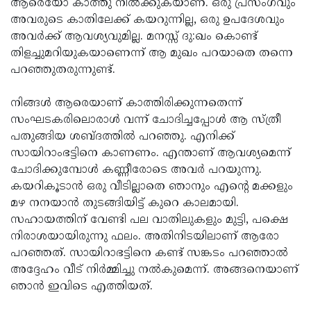
ആരെയോ കാത്തു നില്‍ക്കുകയാണ്. ഒരു പ്രസംഗവും
അവരുടെ കാതിലേക്ക് കയറുന്നില്ല, ഒരു ഉപദേശവും
അവര്‍ക്ക് ആവശ്യവുമില്ല. മനസ്സ് ദു:ഖം കൊണ്ട്
തിളച്ചുമറിയുകയാണെന്ന് ആ മുഖം പറയാതെ തന്നെ
പറഞ്ഞുതരുന്നുണ്ട്.
നിങ്ങള്‍ ആരെയാണ് കാത്തിരിക്കുന്നതെന്ന്
സംഘടകരിലൊരാള്‍ വന്ന് ചോദിച്ചപ്പോള്‍ ആ സ്ത്രീ
പതുങ്ങിയ ശബ്ദത്തില്‍ പറഞ്ഞു. എനിക്ക്
സായിറാംഭട്ടിനെ കാണണം. എന്താണ് ആവശ്യമെന്ന്
ചോദിക്കുമ്പോള്‍ കണ്ണീരോടെ അവര്‍ പറയുന്നു.
കയറികൂടാന്‍ ഒരു വീടില്ലാതെ ഞാനും എന്റെ മക്കളും
മഴ നനയാന്‍ തുടങ്ങിയിട്ട് കുറെ കാലമായി.
സഹായത്തിന് വേണ്ടി പല വാതിലുകളും മുട്ടി, പക്ഷെ
നിരാശയായിരുന്നു ഫലം. അതിനിടയിലാണ് ആരോ
പറഞ്ഞത്. സായിറാഭട്ടിനെ കണ്ട് സങ്കടം പറഞ്ഞാല്‍
അദ്ദേഹം വീട് നിര്‍മ്മിച്ചു നല്‍കുമെന്ന്. അങ്ങനെയാണ്
ഞാന്‍ ഇവിടെ എത്തിയത്.