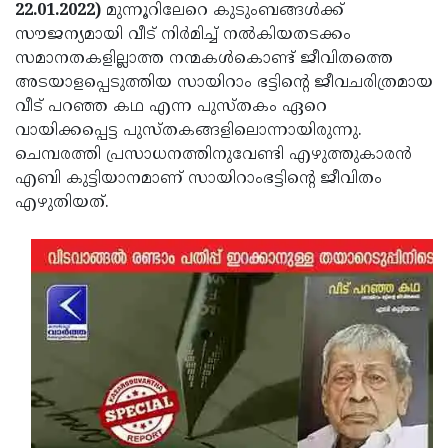
Election
Maha
22.01.2022)
മുന്നൂറിലേറെ കുടുംബങ്ങള്‍ക്ക്
സൗജന്യമായി വീട് നിർമിച്ച് നല്‍കിയതടക്കം
Shivarathri
International
സമാനതകളില്ലാത്ത നന്മകള്‍കൊണ്ട് ജീവിതത്തെ
Women's
Anti-
അടയാളപ്പെടുത്തിയ സായിറാം ഭട്ടിന്റെ ജീവചരിത്രമായ
വീട് പറഞ്ഞ കഥ എന്ന പുസ്തകം ഏറെ
Day
Drug
Attukal
വായിക്കപ്പെട്ട പുസ്തകങ്ങളിലൊന്നായിരുന്നു.
Campaign
Pongala
Holi
ചെമ്പരത്തി പ്രസാധനത്തിനുവേണ്ടി എഴുത്തുകാരന്‍
എബി കുട്ടിയാനമാണ് സായിറാംഭട്ടിന്റെ ജീവിതം
2025
2025
IPL
എഴുതിയത്.
2025
Eid
Al-
Waqf
Fitr
Bill
Vishu
2025
Controversy
Festival
Good
2025
Friday
Easter
Observance
Sunday
By-
2025
2025
Election
Bihar