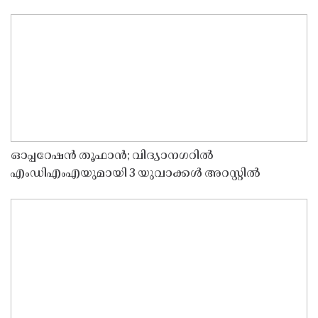
ഓപ്പറേഷൻ തൂഫാൻ; വിദ്യാനഗറിൽ
എംഡിഎംഎയുമായി 3 യുവാക്കൾ അറസ്റ്റിൽ