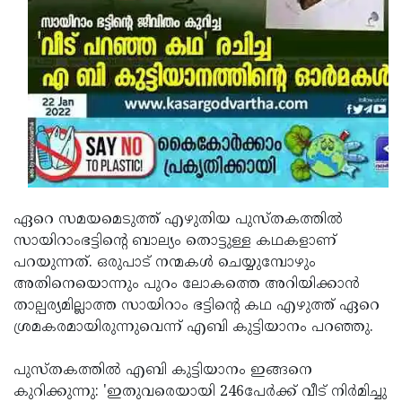
Updates
Assembly
Kerala
Polls
Local
Look
Body
Back
Election
2025
ഏറെ സമയമെടുത്ത് എഴുതിയ പുസ്തകത്തില്‍
സായിറാംഭട്ടിന്റെ ബാല്യം തൊട്ടുള്ള കഥകളാണ്
പറയുന്നത്. ഒരുപാട് നന്മകള്‍ ചെയ്യുമ്പോഴും
അതിനെയൊന്നും പുറം ലോകത്തെ അറിയിക്കാന്‍
താല്പര്യമില്ലാത്ത സായിറാം ഭട്ടിന്റെ കഥ എഴുത്ത് ഏറെ
ശ്രമകരമായിരുന്നുവെന്ന് എബി കുട്ടിയാനം പറഞ്ഞു.
പുസ്തകത്തിൽ എബി കുട്ടിയാനം ഇങ്ങനെ
കുറിക്കുന്നു: 'ഇതുവരെയായി 246പേര്‍ക്ക് വീട് നിര്‍മിച്ചു