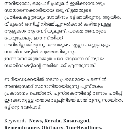
അറിയുമോ, ഒരുപാട് പ്രമുഖര്‍ ഇരിക്കുമ്പോഴും
സാധാരണക്കാരിയായ ഒരു വീട്ടമ്മയുടെ
പ്രതീക്ഷകളത്രയും സായിറാം ഭട്ടിലായിരുന്നു. ആയിരം
വീടുകള്‍ ഒന്നിച്ച് നിര്‍മ്മിച്ചുനല്‍കാന്‍ കഴിയുവുള്ള
ആളുകള്‍ ആ വേദിയുലുണ്ട്. പക്ഷെ അവരുടെ
പേരുപോലും ഈ സ്ത്രീക്ക്
അറിയില്ലായിരുന്നു...അവരുടെ എല്ലാ കണ്ണുകളും
സായിറാംഭട്ടില്‍ മാത്രമായിരുന്നു...
ഇങ്ങനെയെത്രയെത്ര പാവങ്ങളാണ് നിത്യവും
സായിറാംഭട്ടിന്റെ അരിലേക്ക് എത്തുന്നത്.'
ബദിയഡുക്കയില്‍ നടന്ന പ്രൗഡമായ ചടങ്ങില്‍
അബ്ദുസമദ് സമദാനിയായിരുന്നു പുസ്തകം
പ്രകാശനം ചെയ്തത്. പുസ്തകത്തിന്റെ രണ്ടാം പതിപ്പ്
ഇറക്കാനുള്ള തയാറെടുപ്പിനിടയിലായിരുന്നു സായിറാം
ഭട്ടിന്റെ വേര്‍പാട്.
Keywords:
News, Kerala, Kasaragod,
Remembrance, Obituary, Top-Headlines,