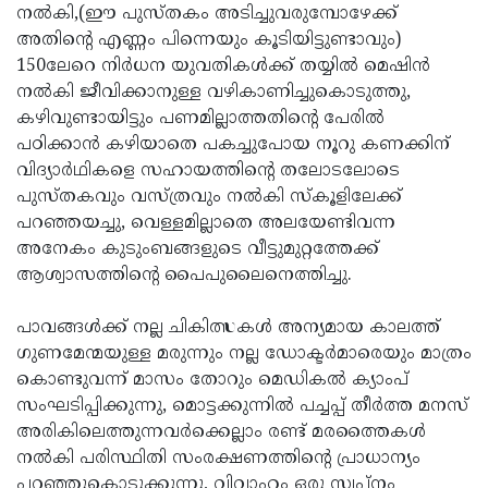
നല്‍കി,(ഈ പുസ്തകം അടിച്ചുവരുമ്പോഴേക്ക്
അതിന്റെ എണ്ണം പിന്നെയും കൂടിയിട്ടുണ്ടാവും)
150ലേറെ നിര്‍ധന യുവതികള്‍ക്ക് തയ്യില്‍ മെഷിന്‍
നല്‍കി ജീവിക്കാനുള്ള വഴികാണിച്ചുകൊടുത്തു,
കഴിവുണ്ടായിട്ടും പണമില്ലാത്തതിന്റെ പേരില്‍
പഠിക്കാന്‍ കഴിയാതെ പകച്ചുപോയ നൂറു കണക്കിന്
വിദ്യാർഥികളെ സഹായത്തിന്റെ തലോടലോടെ
പുസ്തകവും വസ്ത്രവും നല്‍കി സ്‌കൂളിലേക്ക്
പറഞ്ഞയച്ചു, വെള്ളമില്ലാതെ അലയേണ്ടിവന്ന
അനേകം കുടുംബങ്ങളുടെ വീട്ടുമുറ്റത്തേക്ക്
ആശ്വാസത്തിന്റെ പൈപുലൈനെത്തിച്ചു.
പാവങ്ങള്‍ക്ക് നല്ല ചികിത്സകള്‍ അന്യമായ കാലത്ത്
ഗുണമേന്മയുള്ള മരുന്നും നല്ല ഡോക്ടര്‍മാരെയും മാത്രം
കൊണ്ടുവന്ന് മാസം തോറും മെഡികല്‍ ക്യാംപ്
സംഘടിപ്പിക്കുന്നു, മൊട്ടക്കുന്നില്‍ പച്ചപ്പ് തീര്‍ത്ത മനസ്
അരികിലെത്തുന്നവര്‍ക്കെല്ലാം രണ്ട് മരത്തൈകള്‍
നല്‍കി പരിസ്ഥിതി സംരക്ഷണത്തിന്റെ പ്രാധാന്യം
പറഞ്ഞുകൊടുക്കുന്നു, വിവാഹം ഒരു സ്വപ്നം