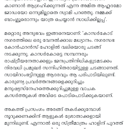
കാണാന്‍ ആഗ്രഹിക്കുന്നത് എന്ന അമിത ആഹ്ലദമോ
ജാഡയോ ഒന്നുമില്ലാതെ സ്വാമി പറഞ്ഞു. നമ്മക്ക്
ബാംഗ്ലൂരൊന്നും യാത്ര ചെയ്യാന്‍ സാധിക്കില്ലപ്പ'.
മറ്റൊരു അനുഭവം ഇങ്ങനെയാണ്: 'കാസര്‍കോട്
നഗരത്തിലെ ഒരു വേനല്‍ക്കാല മധ്യാനം. നഗരസഭ
കോൻഫറന്‍സ് ഹോളില്‍ വലിയൊരു ചടങ്ങ്
നടക്കുന്നു. കാസര്‍കോട്ടെ സമ്പന്നരും
രാഷ്ട്രീയനേതാക്കളും ജനപ്രതിനിധികളുടമടക്കം
നിരവധി പ്രമുഖര്‍ സന്നിഹിതരായിട്ടുള്ള ചടങ്ങാണത്.
സായിറാംഭട്ടിനുള്ള ആദരവും ആ പരിപാടിയിലുണ്ട്.
കാരുണ്യ പ്രവര്‍ത്തനങ്ങളെക്കുറിച്ചും
മനുഷ്യസ്‌നേഹത്തെക്കുറിച്ചുമുള്ള വാചക
കസര്‍ത്തുകള്‍ അവിടെ പൊടിപൊടിക്കുകയാണ്.
അകത്ത് പ്രസംഗം അരങ്ങ് തകര്‍ക്കുമ്പോള്‍
നൂറുക്കണക്കിന് ആളുകള്‍ ശ്രോതാക്കളായി
മുന്നിലുണ്ട്. എന്നാല്‍ ഒരു സ്ത്രീമാത്രം ഹാളിന് പുറത്ത്