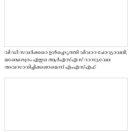
വി ഡി സവർക്കറെ ഉൾപ്പെടുത്തി വിവാദ ചോദ്യാവലി;
മഞ്ചേശ്വരം എഇഒ ആർഎസ്എസ് ദാസ്യവേല
അവസാനിപ്പിക്കണമെന്ന് എംഎസ്എഫ്