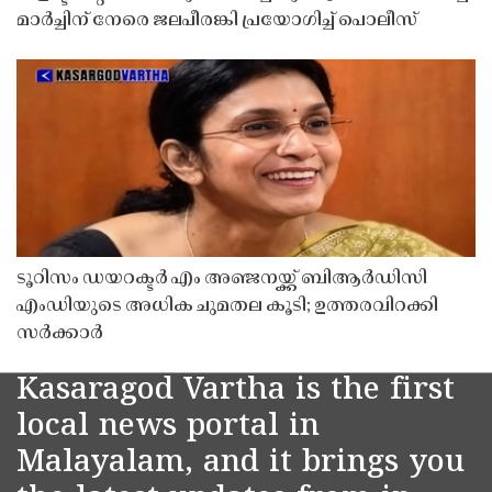
മാർച്ചിന് നേരെ ജലപീരങ്കി പ്രയോഗിച്ച് പൊലീസ്
ടൂറിസം ഡയറക്ടർ എം അഞ്ജനയ്ക്ക് ബിആർഡിസി
എംഡിയുടെ അധിക ചുമതല കൂടി; ഉത്തരവിറക്കി
സർക്കാർ
Kasaragod Vartha is the first
local news portal in
Malayalam, and it brings you