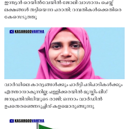
ഇന്ത്യൻ റെയിൽവേയിൽ ജോലി വാഗ്ദാനം ചെയ്ത്
ലക്ഷങ്ങൾ തട്ടിയെന്ന പരാതി; ദമ്പതികൾക്കെതിരെ
കേസെടുത്തു
വാർഡിലെ കാര്യങ്ങൾക്കും പാർട്ടി പരിപാടികൾക്കും
എത്താനാകുന്നില്ല; പള്ളിക്കരയിൽ മുസ്ലിം ലീഗ്
ജനപ്രതിനിധിയുടെ രാജി; ഒന്നാം വാർഡിൽ
ഉപതെരഞ്ഞെടുപ്പിന് കളമൊരുങ്ങുന്നു