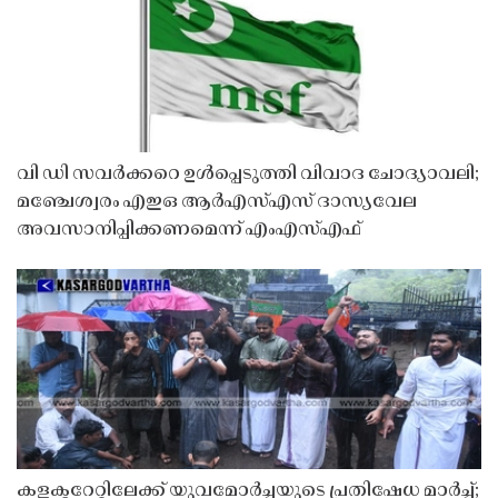
വി ഡി സവർക്കറെ ഉൾപ്പെടുത്തി വിവാദ ചോദ്യാവലി;
മഞ്ചേശ്വരം എഇഒ ആർഎസ്എസ് ദാസ്യവേല
അവസാനിപ്പിക്കണമെന്ന് എംഎസ്എഫ്
കളക്ടറേറ്റിലേക്ക് യുവമോർച്ചയുടെ പ്രതിഷേധ മാർച്ച്;