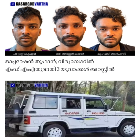
ഓപ്പറേഷൻ തൂഫാൻ; വിദ്യാനഗറിൽ
എംഡിഎംഎയുമായി 3 യുവാക്കൾ അറസ്റ്റിൽ