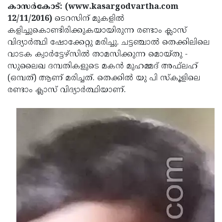
Election
Maha
കാസര്‍കോട്: (www.kasargodvartha.com
12/11/2016)
ടെറസിന് മുകളില്‍
Shivarathri
International
കളിച്ചുകൊണ്ടിരിക്കുകയായിരുന്ന രണ്ടാം ക്ലാസ്
Women's
Anti-
വിദ്യാര്‍ത്ഥി ഷോക്കേറ്റു മരിച്ചു. ചട്ടഞ്ചാല്‍ തെക്കിലിലെ
വാടക ക്വാര്‍ട്ടേഴ്‌സില്‍ താമസിക്കുന്ന മൊയ്തു -
Day
Drug
Attukal
സുലൈഖ ദമ്പതികളുടെ മകന്‍ മുഹമ്മദ് അഫ്‌ലഹ്
Campaign
Pongala
Holi
(ഒമ്പത്) ആണ് മരിച്ചത്. തെക്കില്‍ യു പി സ്‌കൂളിലെ
രണ്ടാം ക്ലാസ് വിദ്യാര്‍ത്ഥിയാണ്.
2025
2025
IPL
2025
Eid
Al-
Waqf
Fitr
Bill
Vishu
2025
Controversy
Festival
Good
2025
Friday
Easter
Observance
Sunday
By-
2025
2025
Election
Bihar