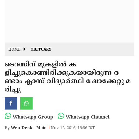
Fitr
May
Day
Eid
Al
Independence
Ad'ha
Day
Onam
HOME
OBITUARY
J&K
State
ടെറസിന് മുകളില്‍ ക
Haryana
ളിച്ചുകൊണ്ടിരിക്കുകയായിരുന്ന ര
Assembly
State
Diwali
ണ്ടാം ക്ലാസ് വിദ്യാര്‍ത്ഥി ഷോക്കേറ്റു മ
Elections
Assembly
Christmas
രിച്ചു
Elections
New-
Year
Republic
Whatsapp Group
Whatsapp Channel
Day
Budget
By
Web Desk - Main
Nov 12, 2016, 19:56 IST
Delhi