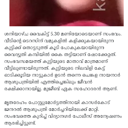
ശനിയാഴ്ച വൈകിട്ട് 5.30 മണിയോടെയാണ് സംഭവം.
വീടിന്റെ ടെറസിന് വമുകളില്‍ കളിക്കുകയായിരുന്ന
കുട്ടിക്ക് തൊട്ടടുത്ത് കൂടി പോകുകയായിരുന്ന
വൈദ്യുതി കമ്പിയില്‍ കൈ തട്ടിയാണ് ഷോക്കേറ്റത്.
സംഭവസമയത്ത് കുട്ടിയുടെ മാതാവ് മാത്രമാണ്
വീട്ടിലുണ്ടായിരുന്നത്. കുട്ടിയുടെ നിലവിളി കേട്ട്
ഓടിക്കൂടിയ നാട്ടുകാര്‍ ഉടന്‍ തന്നെ ചെങ്കള നായനാര്‍
ആശുപത്രിയില്‍ എത്തിച്ചെങ്കിലും ജീവന്‍
രക്ഷിക്കാനായില്ല. മുജീബ് ഏക സഹോദരന്‍ ആണ്.
മൃതദേഹം പോസ്റ്റുമോര്‍ട്ടത്തിനായി കാസര്‍കോട്
ജനറല്‍ ആശുപത്രി മോര്‍ച്ചറിയിലേക്ക് മാറ്റി.
സംഭവത്തെ കുറിച്ച് വിദ്യാനഗര്‍ പോലീസ് അന്വേഷണം
ആരഭിച്ചിട്ടുണ്ട്.