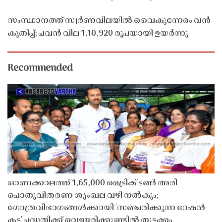
സംസ്ഥാനത്ത് സ്വർണവിലയിൽ വൈകുന്നേരം വൻ
കുതിപ്പ്; പവൻ വില 1,10,920 രൂപയായി ഉയർന്നു
Recommended
ഓണക്കാലത്ത് 1,65,000 മെട്രിക് ടൺ അരി
പൊതുവിതരണ ശൃംഖല വഴി നൽകും;
ഗോത്രവിഭാഗങ്ങൾക്കായി 'സഞ്ചരിക്കുന്ന റേഷൻ
കട' പദ്ധതിക്ക് വെള്ളരിക്കുണ്ടിൽ തുടക്കം