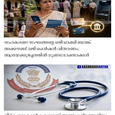
സഹകരണ സംഘങ്ങളെ ഒഴിവാക്കി ബാങ്ക്
അക്കൗണ്ട് വഴി പെൻഷൻ വിതരണം;
ആശയക്കുഴപ്പത്തിൽ ഗുണഭോക്താക്കൾ