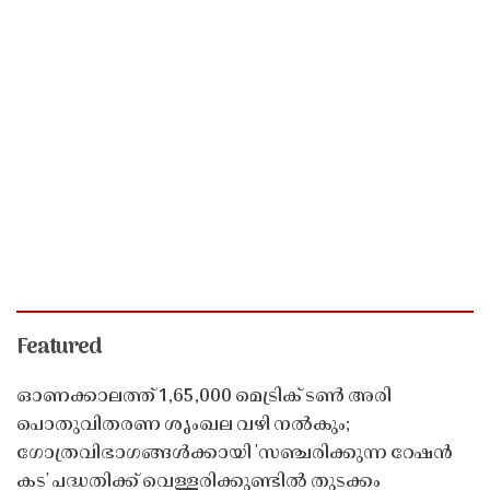
Featured
ഓണക്കാലത്ത് 1,65,000 മെട്രിക് ടൺ അരി
പൊതുവിതരണ ശൃംഖല വഴി നൽകും;
ഗോത്രവിഭാഗങ്ങൾക്കായി 'സഞ്ചരിക്കുന്ന റേഷൻ
കട' പദ്ധതിക്ക് വെള്ളരിക്കുണ്ടിൽ തുടക്കം