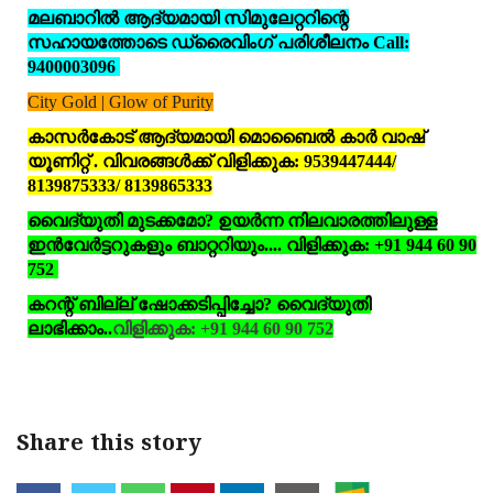
മലബാറില്‍ ആദ്യമായി സിമുലേറ്ററിന്റെ
സഹായത്തോടെ ഡ്രൈവിംഗ് പരിശീലനം Call:
9400003096
City Gold | Glow of Purity
കാസര്‍കോട് ആദ്യമായി മൊബൈല്‍ കാര്‍ വാഷ്
യൂണിറ്റ് . വിവരങ്ങള്‍ക്ക് വിളിക്കുക: 9539447444/
8139875333/ 8139865333
വൈദ്യുതി മുടക്കമോ? ഉയര്‍ന്ന നിലവാരത്തിലുള്ള
ഇന്‍വേര്‍ട്ടറുകളും ബാറ്ററിയും.... വിളിക്കുക: +91 944 60 90
752
കറന്റ് ബില്ല് ഷോക്കടിപ്പിച്ചോ? വൈദ്യുതി
ലാഭിക്കാം..
വിളിക്കുക: +91 944 60 90 752
Share this story