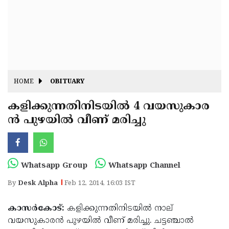
Fitr
May
Day
Eid
Al
Independence
Ad'ha
Day
Onam
HOME
OBITUARY
J&K
State
കളിക്കുന്നതിനിടയില്‍ 4 വയസുകാര
Haryana
ന്‍ പുഴയില്‍ വീണ് മരിച്ചു
Assembly
State
Diwali
Elections
Assembly
Christmas
Elections
New-
Whatsapp Group
Whatsapp Channel
Year
Republic
By
Desk Alpha
Feb 12, 2014, 16:03 IST
Day
Budget
കാസര്‍കോട്:
കളിക്കുന്നതിനിടയില്‍ നാല്
Delhi
വയസുകാരന്‍ പുഴയില്‍ വീണ് മരിച്ചു. ചട്ടഞ്ചാല്‍