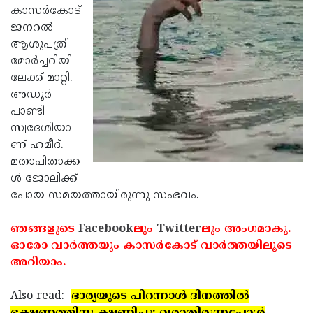
കാസര്‍കോട്
Updates
Assembly
Kerala
ജനറല്‍
Polls
Local
ആശുപത്രി
Look
മോര്‍ച്ചറിയി
Body
Back
ലേക്ക് മാറ്റി.
Election
2025
അഡൂര്‍
പാണ്ടി
സ്വദേശിയാ
ണ് ഹമീദ്.
മതാപിതാക്ക
ള്‍ ജോലിക്ക്
പോയ സമയത്തായിരുന്നു സംഭവം.
ഞങ്ങളുടെ
Facebook
ലും
Twitter
ലും അംഗമാകൂ.
ഓരോ വാര്‍ത്തയും കാസര്‍കോട് വാര്‍ത്തയിലൂടെ
അറിയാം.
Also read:
ഭാര്യയുടെ പിറന്നാള്‍ ദിനത്തില്‍