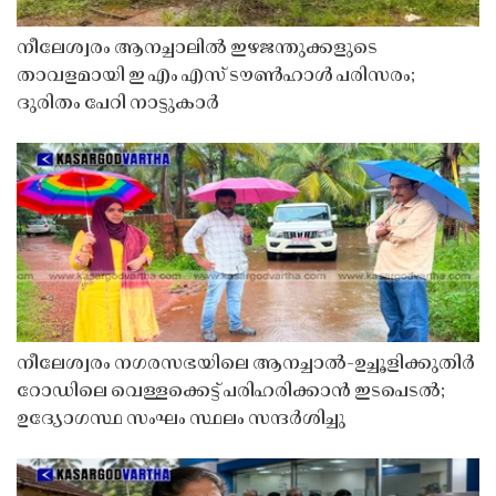
നീലേശ്വരം ആനച്ചാലിൽ ഇഴജന്തുക്കളുടെ
താവളമായി ഇ എം എസ് ടൗൺഹാൾ പരിസരം;
ദുരിതം പേറി നാട്ടുകാർ
നീലേശ്വരം നഗരസഭയിലെ ആനച്ചാൽ-ഉച്ചൂളിക്കുതിർ
റോഡിലെ വെള്ളക്കെട്ട് പരിഹരിക്കാൻ ഇടപെടൽ;
ഉദ്യോഗസ്ഥ സംഘം സ്ഥലം സന്ദർശിച്ചു