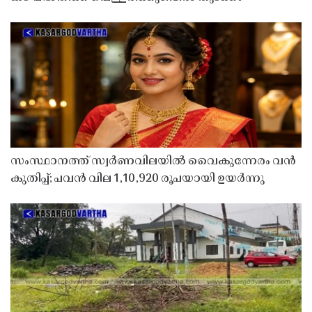
സംസ്ഥാനത്ത് സ്വർണവിലയിൽ വൈകുന്നേരം വൻ
കുതിപ്പ്; പവൻ വില 1,10,920 രൂപയായി ഉയർന്നു