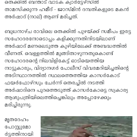
Election
തെക്കില്‍ ബന്താട് വാടക ക്വാര്‍ട്ടേഴ്‌സില്‍
Maha
താമസിക്കുന്ന ഹമീദ് - ജാസ്മിന്‍ ദമ്പതികളുടെ മകന്‍
Shivarathri
International
അര്‍ഷാദ് (നാല്) ആണ് മരിച്ചത്.
Women's
Anti-
ബുധനാഴ്ച രാവിലെ തെക്കില്‍ പുഴയ്ക്ക് സമീപം ഇരട്ട
Day
Drug
Attukal
സഹോദരനോടൊപ്പം കളിക്കുന്നതിനിടയിലാണ്
Campaign
Pongala
അര്‍ഷാദ് മണലെടുത്ത കുഴിയിലേക്ക് അബദ്ധത്തില്‍
Holi
വീണത്. വെള്ളത്തില്‍ മുങ്ങിതാഴുന്നതുകൊണ്ട്
2025
2025
IPL
സഹോദരന്റെ നിലവിളികേട്ട് ഓടിയെത്തിയ
2025
നാട്ടുകാരും, വിദ്യാനഗര്‍ പോലീസ് വിവരമറിയിച്ചതിന്റെ
Eid
അടിസ്ഥാനത്തില്‍ സ്ഥലത്തെത്തിയ കാസര്‍കോട്
Al-
Waqf
ഫയര്‍ഫോഴ്‌സും ചേര്‍ന്ന് തെരച്ചില്‍ നടത്തി
Fitr
Bill
അര്‍ഷാദിനെ പുറത്തെടുത്ത് കാസര്‍കോട്ടെ സ്വകാര്യ
Vishu
ആശുപത്രിയിലെത്തിച്ചെങ്കിലും അപ്പോഴേക്കും
2025
Controversy
Festival
Good
മരിച്ചിരുന്നു.
2025
Friday
Easter
മൃതദേഹം
Observance
Sunday
By-
പോസ്റ്റുമോ
2025
2025
Election
ര്‍ട്ടത്തിനായി
Bihar