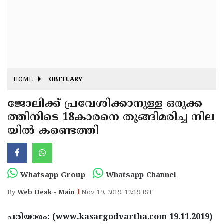
Fitr
May
Day
Eid
Al
Independence
Ad'ha
Day
Onam
HOME
OBITUARY
J&K
State
ജോലിക്ക് പ്രവേശിക്കാനുള്ള ഒരുക്ക
Haryana
ത്തിനിടെ 18കാരനെ തൂങ്ങിമരിച്ച നില
Assembly
State
Diwali
യില്‍ കണ്ടെത്തി
Elections
Assembly
Christmas
Elections
New-
Year
Republic
Whatsapp Group
Whatsapp Channel
Day
Budget
By
Web Desk - Main
Nov 19, 2019, 12:19 IST
Delhi
പരിയാരം: (www.kasargodvartha.com 19.11.2019)