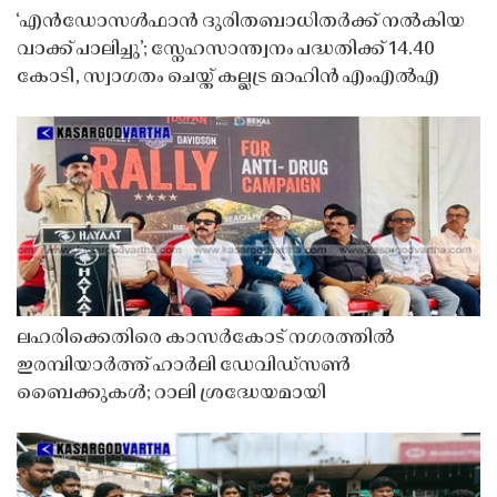
‘എൻഡോസൾഫാൻ ദുരിതബാധിതർക്ക് നൽകിയ
വാക്ക് പാലിച്ചു’; സ്നേഹസാന്ത്വനം പദ്ധതിക്ക് 14.40
കോടി, സ്വാഗതം ചെയ്ത് കല്ലട്ര മാഹിൻ എംഎൽഎ
ലഹരിക്കെതിരെ കാസർകോട് നഗരത്തിൽ
ഇരമ്പിയാർത്ത് ഹാർലി ഡേവിഡ്‌സൺ
ബൈക്കുകൾ; റാലി ശ്രദ്ധേയമായി