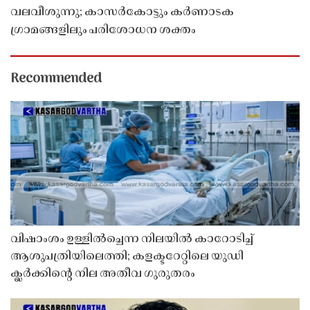
വലവീശുന്നു; കാസർകോട്ടും കർണാടക
ഗ്രാമങ്ങളിലും പരിശോധന ശക്തം
Recommended
വിഷാംശം ഉള്ളിൽച്ചെന്ന നിലയിൽ കാറോടിച്ച്
ആശുപത്രിയിലെത്തി; കളക്ടറേറ്റിലെ യുഡി
ക്ലർക്കിൻ്റെ നില അതീവ ഗുരുതരം