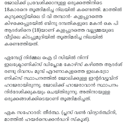
Election
Maha
ജോലിക്ക് പ്രവേശിക്കാനുള്ള ഒരുക്കത്തിനിടെ
18കാരനെ തൂങ്ങിമരിച്ച നിലയില്‍ കണ്ടെത്തി. മാത്തില്‍
Shivarathri
International
കുറുക്കുട്ടിയിലെ ടി വി തമ്പാന്‍- കുളപ്പുറത്തെ
Women's
Anti-
കിഴക്കെപ്പുരയില്‍ ബിന്ദു ദമ്പതികളുടെ മകന്‍ കെ പി
ആദര്‍ശിനെ (18)യാണ് കുളപ്പുറത്തെ വല്ല്യമ്മയുടെ
Day
Drug
Attukal
വീട്ടിലെ കിടപ്പുമുറിയില്‍ തൂങ്ങിമരിച്ച നിലയില്‍
Campaign
Pongala
Holi
കണ്ടെത്തിയത്.
2025
2025
IPL
ഏമ്പേറ്റ് നിര്‍മ്മല ഐ ടി സിയില്‍ നിന്ന്
2025
Eid
ഇലക്ട്രോണിക്‌സ് ഡിപ്ലോമ കോഴ്സ് കഴിഞ്ഞ ആദര്‍ശ്
രണ്ടു ദിവസം മുമ്പ് എറണാകുളത്തെ ഇലകട്രോ
Al-
Waqf
ണിക്‌സ് സ്ഥാപനത്തില്‍ ജോലിക്കുള്ള ഇന്റര്‍വ്യൂവിന്
Fitr
Bill
Vishu
ഹാജരായിരുന്നു. ജോലിക്ക് ഹാജരാവാന്‍ സ്ഥാപനം
നിര്‍ദേശിക്കുകയും ചെയ്തിരുന്നു. അതിനായുള്ള
2025
Controversy
Festival
Good
ഒരുക്കങ്ങള്‍ക്കിടെയാണ് തൂങ്ങിമരിച്ചത്.
2025
Friday
Easter
ഏക സഹോദരി: തീര്‍ത്ഥ. (പ്ലസ് വണ്‍ വിദ്യാര്‍ത്ഥിനി,
Observance
Sunday
By-
മാത്തില്‍ ഹയര്‍സെക്കന്‍ഡറി സ്‌കൂള്‍).
2025
2025
Election
Bihar