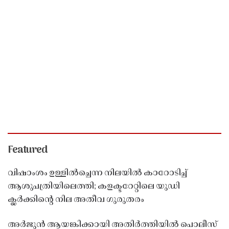
Featured
വിഷാംശം ഉള്ളിൽച്ചെന്ന നിലയിൽ കാറോടിച്ച്
ആശുപത്രിയിലെത്തി; കളക്ടറേറ്റിലെ യുഡി
ക്ലർക്കിൻ്റെ നില അതീവ ഗുരുതരം
അർജുൻ ആയങ്കിക്കായി അതിർത്തിയിൽ പൊലീസ്