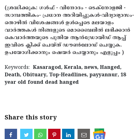
(ശ്രദ്ധിക്കുക: ഗൾഫ് - വിനോദം - ടെക്നോളജി -
സാമ്പത്തികം- പ്രധാന അറിയിപ്പുകൾ-വിദ്യാഭ്യാസം-
തൊഴിൽ വിശേഷങ്ങൾ ഉൾപ്പെടെ മലയാളം
വാർത്തകൾ നിങ്ങളുടെ മൊബൈലിൽ ലഭിക്കാൻ
കെവാർത്തയുടെ പുതിയ ആൻഡ്രോയിഡ് ആപ്പ്
ഇവിടെ ക്ലിക്ക് ചെയ്ത് ഡൗൺലോഡ് ചെയ്യുക.
ഉപയോഗിക്കാനും ഷെയർ ചെയ്യാനും എളുപ്പം )
Keywords:
Kasaragod, Kerala, news, Hanged,
Death, Obituary, Top-Headlines, payyannur, 18
year old found dead hanged
< !- START disable copy paste -->
Share this story