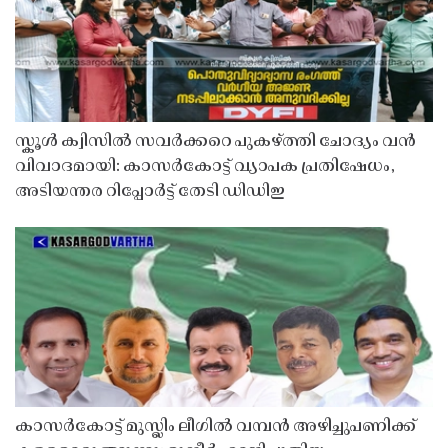
സ്കൂൾ ക്വിസിൽ സവർക്കറെ പുകഴ്ത്തി ചോദ്യം വൻ
വിവാദമായി: കാസർകോട്ട് വ്യാപക പ്രതിഷേധം,
അടിയന്തര റിപ്പോർട്ട് തേടി ഡിഡിഇ
കാസർകോട്ട് മുസ്ലിം ലീഗിൽ വമ്പൻ അഴിച്ചുപണിക്ക്