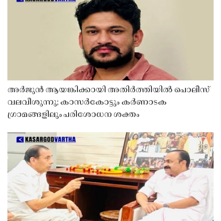
അർജുൻ ആയങ്കിക്കായി അതിർത്തിയിൽ പൊലീസ്
വലവീശുന്നു; കാസർകോട്ടും കർണാടക
ഗ്രാമങ്ങളിലും പരിശോധന ശക്തം