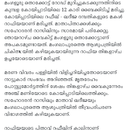
Election
Maha
മംഗളൂരു തൊക്കോട്ട് റോഡ് മുറിച്ചുകടക്കുന്നതിനിടെ
കുമ്പള കോയിപ്പാടിയിലെ 12 കാരി ബൈക്കിടിച്ച് മരിച്ചു.
Shivarathri
International
കോയിപ്പാടിയിലെ റഫീഖ് - ഖദീജ ദമ്പതികളുടെ മകള്‍
Women's
Anti-
റാഫിയയാണ് മരിച്ചത്. മാതാപിതാക്കള്‍ക്കും
സഹോദരന്‍ റാസിഖിനും സാരമായി പരിക്കേറ്റു.
Day
Drug
Attukal
ഞായറാഴ്ച വൈകിട്ട് മംഗളൂരു തൊക്കോട്ടാണ്
Campaign
Pongala
Holi
അപകടമുണ്ടായത്. മംഗലാപുരത്തെ ആശുപത്രിയില്‍
ചികിത്സയില്‍ കഴിയുകയായിരുന്ന റാഫിയ തിങ്കളാഴ്ച
2025
2025
IPL
ഉച്ചയോടെയാണ് മരിച്ചത്.
2025
Eid
മരണ വിവരം പള്ളിയില്‍ വിളിച്ചറിയിച്ചതോടെയാണ്
Al-
Waqf
നാട്ടുകാര്‍ സംഭവം അറിഞ്ഞത്. മൃതദേഹം
Fitr
Bill
Vishu
പോസ്റ്റുമോര്‍ട്ടത്തിന് ശേഷം തിങ്കളാഴ്ച വൈകുന്നേരം
അഞ്ച് മണിയോടെ കോയിപ്പാടിയിലെത്തിക്കും.
2025
Controversy
Festival
Good
സഹോദരന്‍ റാസിഖും മാതാവ് ഖദീജയും
2025
Friday
Easter
മംഗലാപുരത്തെ ആശുപത്രിയില്‍ തീവ്രപരിചരണ
വിഭാഗത്തില്‍ കഴിയുകയാണ്.
Observance
Sunday
By-
2025
2025
Election
Bihar
റാഫിയയുടെ പിതാവ് റഫീഖിന് കാലിനാണ്