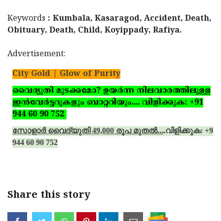
Keywords
: Kumbala, Kasaragod, Accident, Death,
Obituary, Death, Child, Koyippady, Rafiya.
Advertisement:
City Gold | Glow of Purity
വൈദ്യുതി മുടക്കമോ? ഉയര്‍ന്ന നിലവാരത്തിലുള്ള
ഇന്‍വേര്‍ട്ടറുകളും ബാറ്ററിയും.... വിളിക്കുക: +91
944 60 90 752
സോളാര്‍ വൈദ്യുതി 49,000 രൂപ മുതല്‍...
.
വിളിക്കുക: +91
944 60 90 752
Share this story