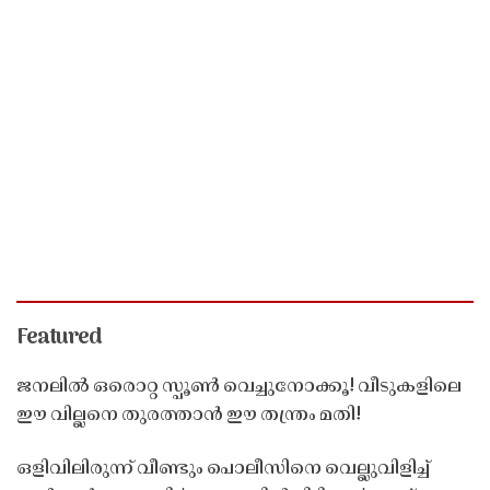
Featured
ജനലിൽ ഒരൊറ്റ സ്പൂൺ വെച്ചുനോക്കൂ! വീടുകളിലെ
ഈ വില്ലനെ തുരത്താൻ ഈ തന്ത്രം മതി!
ഒളിവിലിരുന്ന് വീണ്ടും പൊലീസിനെ വെല്ലുവിളിച്ച്