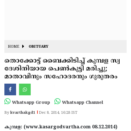
Fitr
May
Day
Eid
Al
Independence
Ad'ha
Day
Onam
HOME
OBITUARY
J&K
State
തൊക്കോട്ട് ബൈക്കിടിച്ച് കുമ്പള സ്വ
Haryana
ദേശിനിയായ പെണ്‍കുട്ടി മരിച്ചു;
Assembly
State
Diwali
മാതാവിനും സഹോദരനും ഗുരുതരം
Elections
Assembly
Christmas
Elections
New-
Year
Republic
Whatsapp Group
Whatsapp Channel
Day
Budget
By
kvarthakgd1
Dec 8, 2014, 16:28 IST
Delhi
കുമ്പള: (www.kasargodvartha.com 08.12.2014)