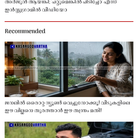
അർജുൻ ആയങ്കി; 'പറ്റുമെങ്കിൽ പിടിച്ചോ' എന്ന്
ഇൻസ്റ്റഗ്രാമിൽ വീഡിയോ
Recommended
ജനലിൽ ഒരൊറ്റ സ്പൂൺ വെച്ചുനോക്കൂ! വീടുകളിലെ
ഈ വില്ലനെ തുരത്താൻ ഈ തന്ത്രം മതി!