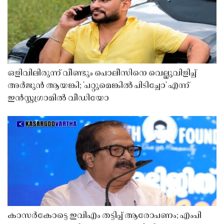
ഒളിവിലിരുന്ന് വീണ്ടും പൊലീസിനെ വെല്ലുവിളിച്ച്
അർജുൻ ആയങ്കി; 'പറ്റുമെങ്കിൽ പിടിച്ചോ' എന്ന്
ഇൻസ്റ്റഗ്രാമിൽ വീഡിയോ
കാസർകോട്ടെ ഇവിഎം തട്ടിപ്പ് ആരോപണം; എംപി