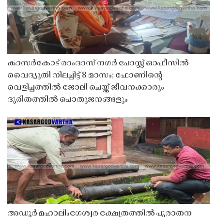
കാസർകോട് രാംദാസ് നഗർ പോസ്റ്റ് ഓഫീസിൽ
വൈദ്യുതി നിലച്ചിട്ട് 8 മാസം; ഫോണിൻ്റെ
വെളിച്ചത്തിൽ ജോലി ചെയ്ത് ജീവനക്കാരും
ദുരിതത്തിൽ പൊതുജനങ്ങളും
അഡൂർ മഹാലിംഗേശ്വര ക്ഷേത്രത്തിൽ പുരാതന