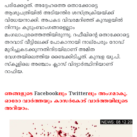
പരിക്കേറ്റത്. അദ്ദേഹത്തെ തൊക്കോട്ടെ
Updates
Assembly
Kerala
ആശുപത്രിയില്‍ അടിയന്തിര ശസ്ത്രക്രിയയ്ക്ക്
Polls
Local
Look
വിധേയനാക്കി. അപകട വിവരമറിഞ്ഞ് കുമ്പളയില്‍
നിന്നും കുടുംബാംഗങ്ങളെല്ലാം
Body
Back
മംഗലാപുരത്തെത്തിയിരുന്നു. റഫീഖിന്റെ തൊക്കോട്ടെ
Election
2025
തറവാട് വീട്ടിലേക്ക് പോകാനായി നാല്‌പേരും റോഡ്
മുറിച്ചുകടക്കുന്നതിനിടയിലാണ് അമിത
വേഗതയിലെത്തിയ ബൈക്കിടിച്ചത്. കുമ്പള യു.പി.
സ്‌കൂളിലെ അഞ്ചാം ക്ലാസ് വിദ്യാര്‍ത്ഥിനിയാണ്
റാഫിയ.
ഞങ്ങളുടെ
Facebook
ലും
Twitter
ലും അംഗമാകൂ.
ഓരോ വാര്‍ത്തയും കാസര്‍കോട് വാര്‍ത്തയിലൂടെ
അറിയാം.