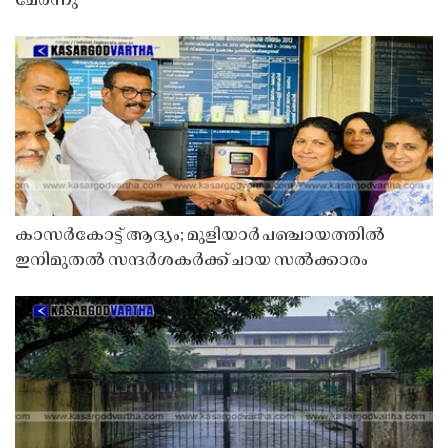
ചേർന്നു
കാസർകോട്ട് ആദ്യം; മുളിയാർ പഞ്ചായത്തിൽ
ഇനിമുതൽ സന്ദർശകർക്ക് ചായ സൽക്കാരം