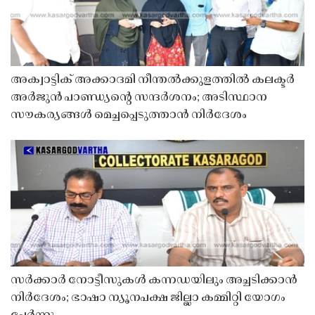
അക്വാട്ടിക് അക്കാദമി നീന്തൽക്കുളത്തിൽ കലക്ടർ
അർജുൻ പാണ്ഡ്യൻ്റെ സന്ദർശനം; അടിസ്ഥാന
സൗകര്യങ്ങൾ മെച്ചപ്പെടുത്താൻ നിർദേശം
സർക്കാർ നോട്ടീസുകൾ കന്നഡയിലും അച്ചടിക്കാൻ
നിർദേശം; ഭാഷാ ന്യൂനപക്ഷ ജില്ലാ കമ്മിറ്റി യോഗം