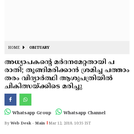
Fitr
May
Day
Eid
Al
Independence
Ad'ha
Day
Onam
HOME
OBITUARY
J&K
State
അധ്യാപകന്റെ മര്‍ദനമേറ്റതായി പ
Haryana
രാതി; തൂങ്ങിമരിക്കാന്‍ ശ്രമിച്ച പത്താം
Assembly
State
Diwali
തരം വിദ്യാര്‍ത്ഥി ആശുപത്രിയില്‍
Elections
Assembly
Christmas
ചികിത്സയ്ക്കിടെ മരിച്ചു
Elections
New-
Year
Republic
Whatsapp Group
Whatsapp Channel
Day
Budget
By
Web Desk - Main
Mar 12, 2018, 10:35 IST
Delhi