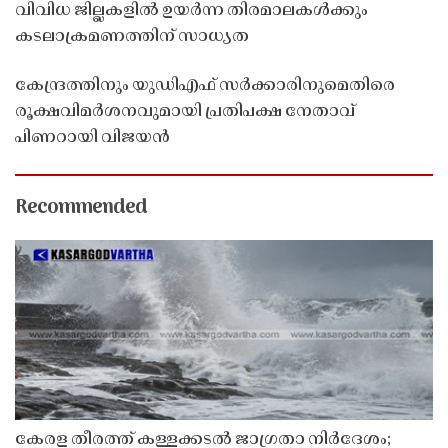
വിവിധ ജില്ലകളിൽ ഉയർന്ന തിരമാലകൾക്കും
കടലാക്രമണത്തിന് സാധ്യത
കേന്ദ്രത്തിനും യുഡിഎഫ് സർക്കാരിനുമെതിരെ
രൂക്ഷവിമർശനവുമായി പ്രതിപക്ഷ നേതാവ്
പിണറായി വിജയൻ
Recommended
കേരള തീരത്ത് കള്ളക്കടൽ ജാഗ്രതാ നിർദേശം;