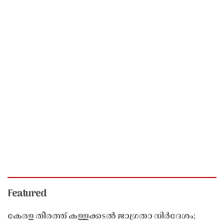
Featured
കേരള തീരത്ത് കള്ളക്കടൽ ജാഗ്രതാ നിർദേശം;