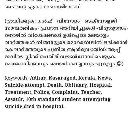
അന്വേഷണം ആരംഭിച്ചു. ഭാഗീരതിയാണ് മാതാവ്.
ചൈതന്യ ഏക സഹോദരിയാണ്.
(ശ്രദ്ധിക്കുക: ഗൾഫ് - വിനോദം - ടെക്നോളജി -
സാമ്പത്തികം- പ്രധാന അറിയിപ്പുകൾ-വിദ്യാഭ്യാസം-
തൊഴിൽ വിശേഷങ്ങൾ ഉൾപ്പെടെ മലയാളം
വാർത്തകൾ നിങ്ങaളുടെ മൊബൈലിൽ ലഭിക്കാൻ
കെവാർത്തയുടെ പുതിയ ആൻഡ്രോയിഡ് ആപ്പ്
ഇവിടെ ക്ലിക്ക് ചെയ്ത് ഡൗൺലോഡ് ചെയ്യുക.
ഉപയോഗിക്കാനും ഷെയർ ചെയ്യാനും എളുപ്പം 😊)
Keywords:
Adhur, Kasaragod, Kerala, News,
Suicide-attempt, Death, Obituary, Hospital,
Treatment, Police, Complaint, Teacher,
Assault, 10th standard student attempting
suicide died in hospital.
< !- START disable copy paste -->