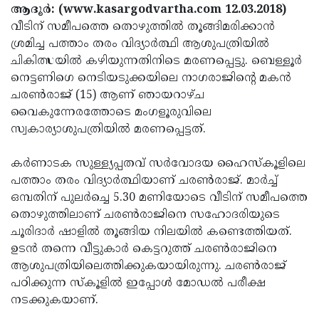
Election
Maha
ആദൂര്‍: (www.kasargodvartha.com 12.03.2018)
വീടിന് സമീപത്തെ തൊഴുത്തില്‍ തൂങ്ങിമരിക്കാന്‍
Shivarathri
International
ശ്രമിച്ച പത്താം തരം വിദ്യാര്‍ത്ഥി ആശുപത്രിയില്‍
Women's
Anti-
ചികിത്സയില്‍ കഴിയുന്നതിനിടെ മരണപ്പെട്ടു. ബെള്ളൂര്‍
നെട്ടണിഗെ നെടിയടുക്കയിലെ നാഗരാജിന്റെ മകന്‍
Day
Drug
Attukal
ചരണ്‍രാജ് (15) ആണ് ഞായറാഴ്ച
Campaign
Pongala
Holi
വൈകുന്നേരത്തോടെ മംഗളൂരുവിലെ
സ്വകാര്യാശുപത്രിയില്‍ മരണപ്പെട്ടത്.
2025
2025
IPL
2025
Eid
കര്‍ണാടക സുള്ള്യപ്പതവ് സര്‍വോദയ ഹൈസ്‌കൂളിലെ
പത്താം തരം വിദ്യാര്‍ത്ഥിയാണ് ചരണ്‍രാജ്. മാര്‍ച്ച്
Al-
Waqf
ഒമ്പതിന് പുലര്‍ച്ചെ 5.30 മണിയോടെ വീടിന് സമീപത്തെ
Fitr
Bill
Vishu
തൊഴുത്തിലാണ് ചരണ്‍രാജിനെ സഹോദരിയുടെ
ചൂരിദാര്‍ ഷാളില്‍ തൂങ്ങിയ നിലയില്‍ കണ്ടെത്തിയത്.
2025
Controversy
Festival
Good
ഉടന്‍ തന്നെ വീട്ടുകാര്‍ കെട്ടറുത്ത് ചരണ്‍രാജിനെ
2025
Friday
Easter
ആശുപത്രിയിലെത്തിക്കുകയായിരുന്നു. ചരണ്‍രാജ്
പഠിക്കുന്ന സ്‌കൂളില്‍ ഇപ്പോള്‍ മോഡല്‍ പരീക്ഷ
Observance
Sunday
By-
നടക്കുകയാണ്.
2025
2025
Election
Bihar