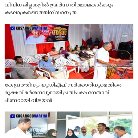
വിവിധ ജില്ലകളിൽ ഉയർന്ന തിരമാലകൾക്കും
കടലാക്രമണത്തിന് സാധ്യത
കേന്ദ്രത്തിനും യുഡിഎഫ് സർക്കാരിനുമെതിരെ
രൂക്ഷവിമർശനവുമായി പ്രതിപക്ഷ നേതാവ്
പിണറായി വിജയൻ