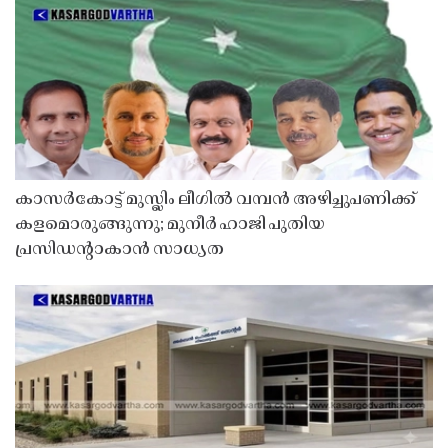
കാസർകോട്ട് മുസ്ലിം ലീഗിൽ വമ്പൻ അഴിച്ചുപണിക്ക്
കളമൊരുങ്ങുന്നു; മുനീർ ഹാജി പുതിയ
പ്രസിഡൻ്റാകാൻ സാധ്യത