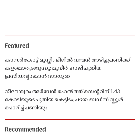
Featured
കാസർകോട്ട് മുസ്ലിം ലീഗിൽ വമ്പൻ അഴിച്ചുപണിക്ക്
കളമൊരുങ്ങുന്നു; മുനീർ ഹാജി പുതിയ
പ്രസിഡൻ്റാകാൻ സാധ്യത
നീലേശ്വരം അർബൻ ഹെൽത്ത് സെൻ്ററിന് 1.43
കോടിയുടെ പുതിയ കെട്ടിടം; പഴയ ബഡ്സ് സ്കൂൾ
പൊളിച്ച് പണിയും
Recommended