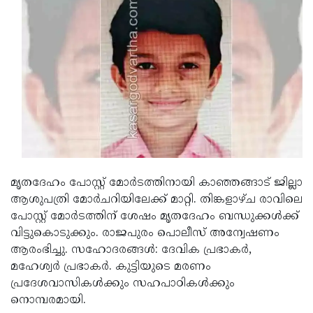
Updates
Assembly
Kerala
Polls
Local
Look
Body
Back
Election
2025
മൃതദേഹം പോസ്റ്റ് മോർടത്തിനായി കാഞ്ഞങ്ങാട് ജില്ലാ
ആശുപത്രി മോർചറിയിലേക്ക് മാറ്റി. തിങ്കളാഴ്ച രാവിലെ
പോസ്റ്റ് മോർടത്തിന് ശേഷം മൃതദേഹം ബന്ധുക്കൾക്ക്
വിട്ടുകൊടുക്കും. രാജപുരം പൊലീസ് അന്വേഷണം
ആരംഭിച്ചു. സഹോദരങ്ങൾ: ദേവിക പ്രഭാകർ,
മഹേശ്വർ പ്രഭാകർ. കുട്ടിയുടെ മരണം
പ്രദേശവാസികൾക്കും സഹപാഠികൾക്കും
നൊമ്പരമായി.