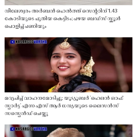
നീലേശ്വരം അർബൻ ഹെൽത്ത് സെൻ്ററിന് 1.43
കോടിയുടെ പുതിയ കെട്ടിടം; പഴയ ബഡ്സ് സ്കൂൾ
പൊളിച്ച് പണിയും
മദ്യപിച്ച് വാഹനമോടിച്ചു; യൂട്യൂബർ 'ഹെലൻ ഓഫ്
സ്പാർട്ട' എന്ന എസ് ആർ ധന്യയുടെ ലൈസൻസ്
സസ്പെൻഡ് ചെയ്തു ​​​​​​​