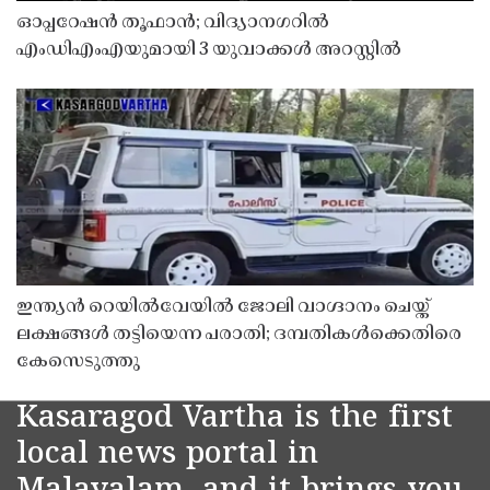
ഓപ്പറേഷൻ തൂഫാൻ; വിദ്യാനഗറിൽ
എംഡിഎംഎയുമായി 3 യുവാക്കൾ അറസ്റ്റിൽ
ഇന്ത്യൻ റെയിൽവേയിൽ ജോലി വാഗ്ദാനം ചെയ്ത്
ലക്ഷങ്ങൾ തട്ടിയെന്ന പരാതി; ദമ്പതികൾക്കെതിരെ
കേസെടുത്തു
Kasaragod Vartha is the first
local news portal in