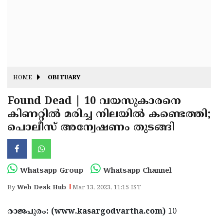
Fitr
May
Day
Eid
Al
Independence
Ad'ha
Day
Onam
HOME
OBITUARY
J&K
State
Found Dead | 10 വയസുകാരനെ
Haryana
കിണറ്റിൽ മരിച്ച നിലയിൽ കണ്ടെത്തി;
Assembly
State
Diwali
പൊലീസ് അന്വേഷണം തുടങ്ങി
Elections
Assembly
Christmas
Elections
New-
Year
Republic
Whatsapp Group
Whatsapp Channel
Day
Budget
By
Web Desk Hub
Mar 13, 2023, 11:15 IST
Delhi
രാജപുരം: (www.kasargodvartha.com)
10