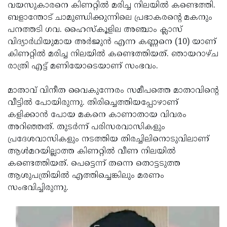
Election
Maha
വയസുകാരനെ കിണറ്റിൽ മരിച്ച നിലയിൽ കണ്ടെത്തി.
ബളാന്തോട് ചാമുണ്ഡിക്കുന്നിലെ പ്രഭാകരന്റെ മകനും
Shivarathri
International
പനത്തടി ഗവ. ഹൈസ്കൂളില അഞ്ചാം ക്ലാസ്
Women's
Anti-
വിദ്യാർഥിയുമായ അർജുൻ എന്ന കണ്ണനെ (10) യാണ്
കിണറ്റിൽ മരിച്ച നിലയിൽ കണ്ടെത്തിയത്. ഞായറാഴ്ച
Day
Drug
Attukal
രാത്രി എട്ട് മണിയോടെയാണ് സംഭവം.
Campaign
Pongala
Holi
മാതാവ് വിനീത വൈകുന്നേരം സമീപത്തെ മാതാവിൻ്റെ
2025
2025
IPL
വീട്ടിൽ പോയിരുന്നു. തിരിച്ചെത്തിയപ്പോഴാണ്
2025
Eid
കളിക്കാൻ പോയ മകനെ കാണാതായ വിവരം
അറിഞ്ഞത്. തുടർന്ന് പരിസരവാസികളും
Al-
Waqf
പ്രദേശവാസികളും നടത്തിയ തിരച്ചിലിനൊടുവിലാണ്
Fitr
Bill
Vishu
ആൾമറയില്ലാത്ത കിണറ്റിൽ വീണ നിലയിൽ
കണ്ടെത്തിയത്. പെട്ടെന്ന് തന്നെ തൊട്ടടുത്ത
2025
Controversy
Festival
Good
ആശുപത്രിയിൽ എത്തിച്ചെങ്കിലും മരണം
2025
Friday
Easter
സംഭവിച്ചിരുന്നു.
Observance
Sunday
By-
2025
2025
Election
Bihar