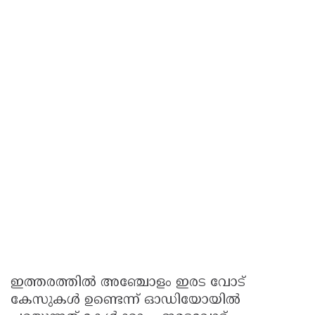
ഇത്തരത്തിൽ അഞ്ചോളം ഇരട വോട്
കേസുകൾ ഉണ്ടെന്ന് ഓഡിയോയിൽ