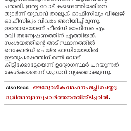
പരാതി. ഇരട്ട വോട് കണ്ടെത്തിയതിനെ
തുടർന്ന് യുവാവ് താലൂക് ഓഫീസിലും വിലേജ്
ഓഫീസിലും വിവരം അറിയിച്ചിരുന്നു.
ഇതോടെയാണ് ഫീൽഡ് ഓഫീസർ എം
രവി അന്വേഷണത്തിന് എത്തിയത്.
സംശയത്തിന്റെ അടിസ്ഥാനത്തിൽ
റെകോർഡ് ചെയ്ത ഓഡിയോയിൽ
ഇടതുപക്ഷത്തിന് രണ്ട് വോട്
കിട്ടിക്കോട്ടേയെന്ന് ഉദ്യോഗസ്ഥർ പറയുന്നത്
കേൾക്കാമെന്ന് യുവാവ് വ്യക്തമാക്കുന്നു.
Also Read -
ഔദ്യോഗിക വാഹനം ജപ്തി ചെയ്തു;
ദുരിതാശ്വാസ പ്രവർത്തനത്തിന് ടിപ്പറിൽ
സഞ്ചരിച്ച് തഹസിൽദാർ