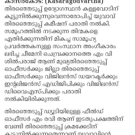
കാസർകോട്: (KasaragodVartha)
Updates
Assembly
Kerala
തിരഞ്ഞെടുപ്പ് ഉദ്യോഗസ്ഥൻ കള്ളവോടിന്
കൂട്ടുനിൽക്കുന്നുവെന്നാരോപിച്ച് യുവാവ്
Polls
Local
Look
തിരഞ്ഞെടുപ്പ് കമീഷന് പരാതി നൽകി.
Body
Back
സമൂഹത്തിൽ നടക്കുന്ന തിന്മകളെ
എതിർക്കുന്നതിന് മികച്ച സാമൂഹ്യ
Election
2025
പ്രവർത്തകനുള്ള സംസ്ഥാന അംഗീകാരം
ലഭിച്ച ചീമേനി ചെമ്പ്രക്കാനത്തെ എം വി
ശിൽപരാജ് ആണ് മുഖ്യതിരഞ്ഞെടുപ്പ്
ഓഫീസർക്കും ജില്ലാ തിരഞ്ഞെടുപ്പ്
ഓഫീസർക്കും വിജിലൻസ് ഡയറക്ടർക്കും
ഇന്റലിജൻസ് എഡിജിപിക്കും വിജിലൻസ്
ഡിവൈഎസ്പിക്കും പരാതി
നൽകിയിരിക്കുന്നത്.
തിരഞ്ഞെടുപ്പ് ഡ്യൂടിയിലുള്ള ഫീൽഡ്
ഓഫീസർ എം രവി ആണ് ഇടതുപക്ഷത്തിന്
വേണ്ടി തിരഞ്ഞെടുപ്പ് ക്രമക്കേടിന്
കൂട്ടുനിൽക്കുന്നതെന്നാണ് യുവാവിന്റെ