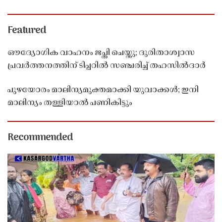
Featured
ഔദ്യോഗിക വാഹനം ജപ്തി ചെയ്തു; ദുരിതാശ്വാസ
പ്രവർത്തനത്തിന് ടിപ്പറിൽ സഞ്ചരിച്ച് തഹസിൽദാർ
പുഴയോരം മാലിന്യമുക്തമാക്കി യുവാക്കൾ; ഇനി
മാലിന്യം തള്ളിയാൽ പണികിട്ടും
Recommended