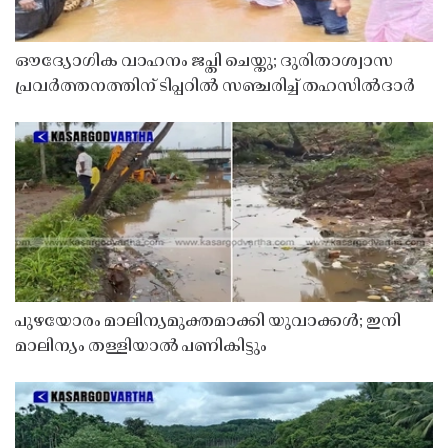
ഔദ്യോഗിക വാഹനം ജപ്തി ചെയ്തു; ദുരിതാശ്വാസ
പ്രവർത്തനത്തിന് ടിപ്പറിൽ സഞ്ചരിച്ച് തഹസിൽദാർ
പുഴയോരം മാലിന്യമുക്തമാക്കി യുവാക്കൾ; ഇനി
മാലിന്യം തള്ളിയാൽ പണികിട്ടും