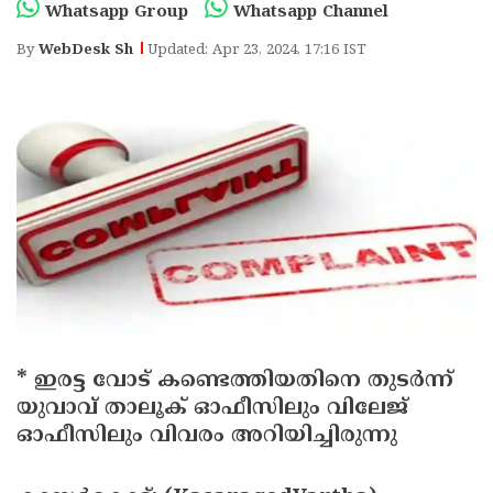
Election
Maha
Whatsapp Group
Whatsapp Channel
Shivarathri
International
By
WebDesk Sh
Updated: Apr 23, 2024, 17:16 IST
Women's
Anti-
Day
Drug
Attukal
Campaign
Pongala
Holi
2025
2025
IPL
2025
Eid
Al-
Waqf
Fitr
Bill
Vishu
2025
Controversy
Festival
Good
* ഇരട്ട വോട് കണ്ടെത്തിയതിനെ തുടർന്ന്
2025
Friday
Easter
യുവാവ് താലൂക് ഓഫീസിലും വിലേജ്
ഓഫീസിലും വിവരം അറിയിച്ചിരുന്നു
Observance
Sunday
By-
2025
2025
Election
Bihar