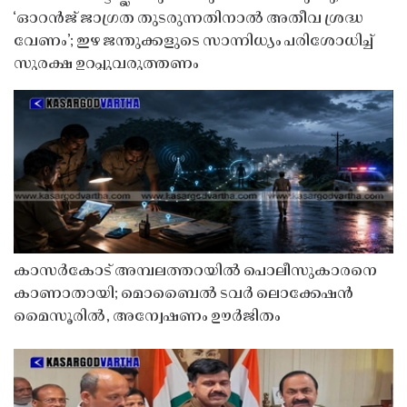
‘ഓറൻജ് ജാഗ്രത തുടരുന്നതിനാൽ അതീവ ശ്രദ്ധ
വേണം’; ഇഴ ജന്തുക്കളുടെ സാന്നിധ്യം പരിശോധിച്ച്
സുരക്ഷ ഉറപ്പുവരുത്തണം
കാസർകോട് അമ്പലത്തറയിൽ പൊലീസുകാരനെ
കാണാതായി; മൊബൈൽ ടവർ ലൊക്കേഷൻ
മൈസൂരിൽ, അന്വേഷണം ഊർജിതം