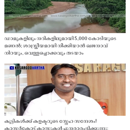
ഡാമുകളിലും നദികളിലുമായി 5,000 കോടിയുടെ
മണൽ; ശാസ്ത്രീയമായി നീക്കിയാൽ ഖജനാവ്
നിറയും, വെള്ളപ്പൊക്കവും തടയാം
കുട്ടികൾക്ക് കളക്ടറുടെ സ്നേഹ സന്ദേശം!
കാസർകോട്ട് ക്ലാസുകൾ പുനരാരംഭിക്കുന്നു;