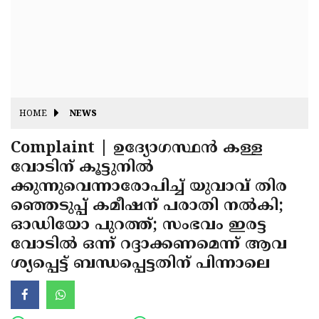
Fitr
May
Day
Eid
Al
Independence
Ad'ha
Day
Onam
HOME
NEWS
J&K
State
Complaint | ഉദ്യോഗസ്ഥൻ കള്ള
Haryana
വോടിന് കൂട്ടുനിൽ
Assembly
State
Diwali
ക്കുന്നുവെന്നാരോപിച്ച് യുവാവ് തിര
Elections
Assembly
Christmas
ഞ്ഞെടുപ്പ് കമീഷന് പരാതി നൽകി;
Elections
ഓഡിയോ പുറത്ത്; സംഭവം ഇരട്ട
New-
വോടിൽ ഒന്ന് റദ്ദാക്കണമെന്ന് ആവ
Year
Republic
ശ്യപ്പെട്ട് ബന്ധപ്പെട്ടതിന് പിന്നാലെ
Day
Budget
Delhi