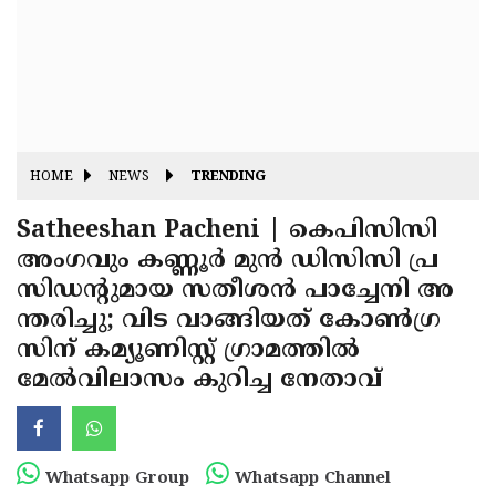
Fitr
May
Day
Eid
Al
Independence
Ad'ha
Day
Onam
HOME
NEWS
TRENDING
J&K
State
Satheeshan Pacheni | കെപിസിസി
Haryana
അംഗവും കണ്ണൂര്‍ മുന്‍ ഡിസിസി പ്ര
Assembly
State
Diwali
സിഡന്റുമായ സതീശന്‍ പാച്ചേനി അ
Elections
Assembly
Christmas
ന്തരിച്ചു; വിട വാങ്ങിയത് കോണ്‍ഗ്ര
Elections
സിന് കമ്യൂണിസ്റ്റ് ഗ്രാമത്തില്‍
New-
മേല്‍വിലാസം കുറിച്ച നേതാവ്
Year
Republic
Day
Budget
Delhi
Whatsapp Group
Whatsapp Channel