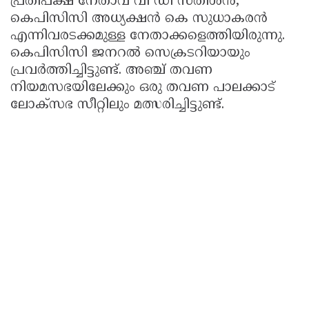
പ്രതിപക്ഷ നേതാവ് വി ഡി സതീശന്‍,
Updates
കെപിസിസി അധ്യക്ഷന്‍ കെ സുധാകരന്‍
Assembly
Kerala
എന്നിവരടക്കമുള്ള നേതാക്കളെത്തിയിരുന്നു.
Polls
Local
Look
കെപിസിസി ജനറല്‍ സെക്രടറിയായും
Body
Back
പ്രവര്‍ത്തിച്ചിട്ടുണ്ട്. അഞ്ച് തവണ
നിയമസഭയിലേക്കും ഒരു തവണ പാലക്കാട്
Election
2025
ലോക്സഭ സീറ്റിലും മത്സരിച്ചിട്ടുണ്ട്.