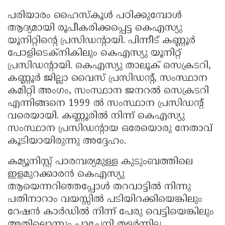
പരിയാരം ഹൈസ്‌കൂള്‍ പഠിക്കുമ്പോള്‍
ആദ്യമായി രൂപീകരിക്കപ്പെട്ട കെഎസ്യു
യൂനിറ്റിന്റെ പ്രസിഡന്റായി. പിന്നീട് കണ്ണൂര്‍
പോളിടെക്‌നികിലും കെഎസ്യു യൂനിറ്റ്
പ്രസിഡന്റായി. കെഎസ്യു താലൂക് സെക്രടറി,
കണ്ണൂര്‍ ജില്ലാ വൈസ് പ്രസിഡന്റ്, സംസ്ഥാന
കമിറ്റി അംഗം, സംസ്ഥാന ജനറല്‍ സെക്രടറി
എന്നിങ്ങനെ 1999 ല്‍ സംസ്ഥാന പ്രസിഡന്റ്
വരെയായി. കണ്ണൂരില്‍ നിന്ന് കെഎസ്യു
സംസ്ഥാന പ്രസിഡന്റായ ഒരേയൊരു നേതാവ്
കൂടിയായിരുന്നു അദ്ദേഹം.
കമ്യൂനിസ്റ്റ് പാരമ്പര്യമുള്ള കുടുംബത്തിലെ
ഇളമുറക്കാരന്‍ കെഎസ്യു
ആയെന്നറിഞ്ഞപ്പോള്‍ തറവാട്ടില്‍ നിന്നു
പതിനാറാം വയസ്സില്‍ പടിയിറക്കിയെങ്കിലും
റേഷന്‍ കാര്‍ഡില്‍ നിന്ന് പേരു വെട്ടിയെങ്കിലും
അതിലൊന്നും പാച്ചേനി തളര്‍ന്നില്ല.