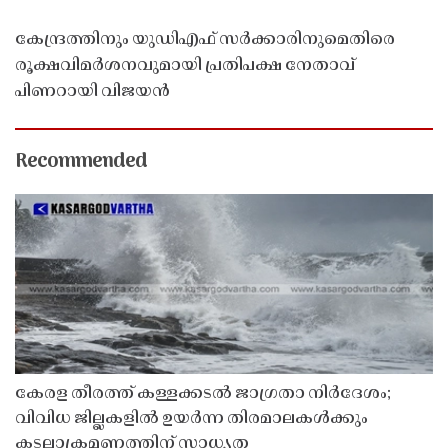
കേന്ദ്രത്തിനും യുഡിഎഫ് സർക്കാരിനുമെതിരെ
രൂക്ഷവിമർശനവുമായി പ്രതിപക്ഷ നേതാവ്
പിണറായി വിജയൻ
Recommended
കേരള തീരത്ത് കള്ളക്കടൽ ജാഗ്രതാ നിർദേശം;
വിവിധ ജില്ലകളിൽ ഉയർന്ന തിരമാലകൾക്കും
കടലാക്രമണത്തിന് സാധ്യത