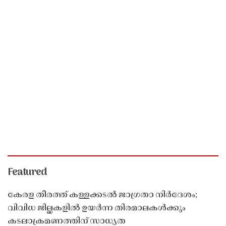
Featured
കേരള തീരത്ത് കള്ളക്കടൽ ജാഗ്രതാ നിർദേശം;
വിവിധ ജില്ലകളിൽ ഉയർന്ന തിരമാലകൾക്കും
കടലാക്രമണത്തിന് സാധ്യത