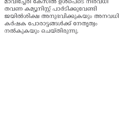
മാവിച്ചേരി കേസില്‍ ഉള്‍പെടെ നിരവധി
തവണ കമ്യൂനിസ്റ്റ് പാര്‍ടിക്കുവേണ്ടി
ജയില്‍ശിക്ഷ അനുഭവിക്കുകയും അനവധി
കര്‍ഷക പോരാട്ടങ്ങള്‍ക്ക് നേതൃത്വം
നല്‍കുകയും ചെയ്തിരുന്നു.