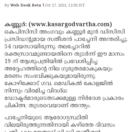
Election
Maha
By
Web Desk Beta
Oct 27, 2022, 12:38 IST
Shivarathri
International
Women's
Anti-
കണ്ണൂര്‍: (www.kasargodvartha.com)
കെപിസിസി അംഗവും കണ്ണൂര്‍ മുന്‍ ഡിസിസി
Day
Drug
Attukal
പ്രസിഡന്റുമായ സതീശന്‍ പാച്ചേനി അന്തരിച്ചു.
Campaign
Pongala
Holi
54 വയസായിരുന്നു. തലച്ചോറില്‍
രക്തസ്രാവമുണ്ടായതിനെ തുടര്‍ന്ന് ഈ മാസം
2025
2025
IPL
19 ന് ആശുപത്രിയില്‍ പ്രവേശിപ്പിച്ച
2025
Eid
അദ്ദേഹത്തിന്റെ നില ഗുരുതരമാകുകയും
മരണം സംഭവിക്കുകയുമായിരുന്നു.
Al-
Waqf
കോഴിക്കോട് ഗവ. മെഡികല്‍ കോളജില്‍
Fitr
Bill
Vishu
നിന്നും വിരമിച്ച വിദഗ്ദ്ധ
2025
Controversy
Festival
ഡോക്ടര്‍മാരുടെതടക്കമുള്ള നിര്‍ദേശ പ്രകാരം
Good
ചികിത്സ തുടരവെയാണ് അന്ത്യം.
2025
Friday
Easter
പാച്ചേനിയുടെ ആരോഗ്യസ്ഥിതി
Observance
Sunday
By-
വിലയിരുത്തുന്നതിനായി കഴിഞ്ഞ ദിവസം
2025
2025
Election
Bihar