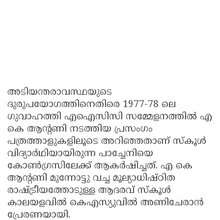
അടിയന്തരാവസ്ഥയുടെ
ദുരുപയോഗത്തിനെതിരെ 1977-78 ലെ
ഗുവാഹത്തി എഐസിസി സമ്മേളനത്തില്‍ എ
കെ ആന്റണി നടത്തിയ പ്രസംഗം
പത്രത്താളുകളിലൂടെ അറിഞ്ഞതാണ് സ്‌കൂള്‍
വിദ്യാര്‍ഥിയായിരുന്ന പാച്ചേനിയെ
കോണ്‍ഗ്രസിലേക്ക് ആകര്‍ഷിച്ചത്. എ കെ
ആന്റണി മുന്നോട്ടു വച്ച മൂല്യാധിഷ്ഠിത
രാഷ്ട്രീയത്തോടുള്ള ആദരവ് സ്‌കൂള്‍
കാലയളവില്‍ കെഎസ്യുവില്‍ അണിചേരാന്‍
പ്രേരണയായി.