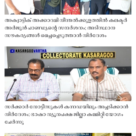
അക്വാട്ടിക് അക്കാദമി നീന്തൽക്കുളത്തിൽ കലക്ടർ
അർജുൻ പാണ്ഡ്യൻ്റെ സന്ദർശനം; അടിസ്ഥാന
സൗകര്യങ്ങൾ മെച്ചപ്പെടുത്താൻ നിർദേശം
സർക്കാർ നോട്ടീസുകൾ കന്നഡയിലും അച്ചടിക്കാൻ
നിർദേശം; ഭാഷാ ന്യൂനപക്ഷ ജില്ലാ കമ്മിറ്റി യോഗം
ചേർന്നു