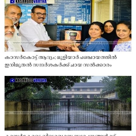
കാസർകോട്ട് ആദ്യം; മുളിയാർ പഞ്ചായത്തിൽ
ഇനിമുതൽ സന്ദർശകർക്ക് ചായ സൽക്കാരം