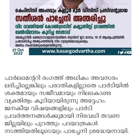
പാര്‍ലമെന്ററി രംഗത്ത് അധികം അവസരം
ലഭിച്ചില്ലെങ്കിലും പരാതികളില്ലാതെ പാര്‍ടിയില്‍
ശക്തമായും സജീവമായും നിലകൊണ്ട
വ്യക്തിത്വം കൂടിയായിരുന്നു അദ്ദേഹം.
ജനകീയ വിഷയങ്ങളിലും പാര്‍ടി
പ്രവര്‍ത്തനങ്ങള്‍ക്കുമായി നിരവധി തവണ
ജില്ലയിലും പുറത്തും പദയാത്രകള്‍
നടത്തിയതിലൂടെയും പാച്ചേനി ശ്രദ്ധേയനായി.