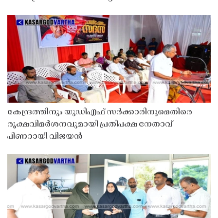
കേന്ദ്രത്തിനും യുഡിഎഫ് സർക്കാരിനുമെതിരെ
രൂക്ഷവിമർശനവുമായി പ്രതിപക്ഷ നേതാവ്
പിണറായി വിജയൻ