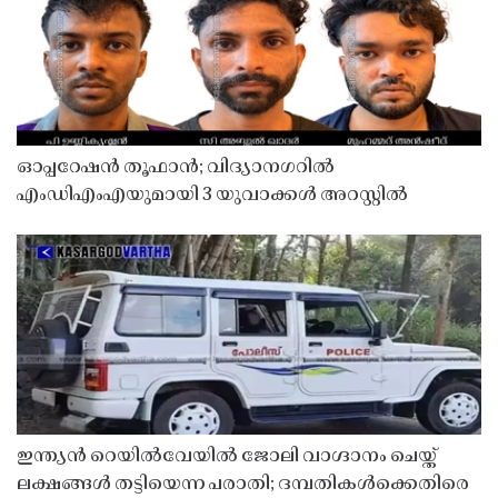
ഓപ്പറേഷൻ തൂഫാൻ; വിദ്യാനഗറിൽ
എംഡിഎംഎയുമായി 3 യുവാക്കൾ അറസ്റ്റിൽ
ഇന്ത്യൻ റെയിൽവേയിൽ ജോലി വാഗ്ദാനം ചെയ്ത്
ലക്ഷങ്ങൾ തട്ടിയെന്ന പരാതി; ദമ്പതികൾക്കെതിരെ