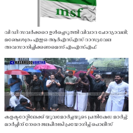
വി ഡി സവർക്കറെ ഉൾപ്പെടുത്തി വിവാദ ചോദ്യാവലി;
മഞ്ചേശ്വരം എഇഒ ആർഎസ്എസ് ദാസ്യവേല
അവസാനിപ്പിക്കണമെന്ന് എംഎസ്എഫ്
കളക്ടറേറ്റിലേക്ക് യുവമോർച്ചയുടെ പ്രതിഷേധ മാർച്ച്;
മാർച്ചിന് നേരെ ജലപീരങ്കി പ്രയോഗിച്ച് പൊലീസ്