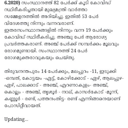
Election
Maha
6.2020)
സംസ്ഥാനത്ത് 82 പേര്‍ക്ക് കൂടി കോവിഡ്
സ്ഥിരീകരിച്ചതായി മുഖ്യമന്ത്രി വാര്‍ത്താ
Shivarathri
International
സമ്മേളനത്തില്‍ അറിയിച്ചു. ഇതില്‍ 53 പേര്‍
Women's
Anti-
വിദേശത്തു നിന്നും വന്നവരാണ്.
ഇതരസംസ്ഥാനങ്ങളില്‍ നിന്നും വന്ന 19 പേര്‍ക്കും
Day
Drug
Attukal
കോവിഡ് സ്ഥിരീകരിച്ചു. അഞ്ചു പേര്‍ ആരോഗ്യ
Campaign
Pongala
Holi
പ്രവര്‍ത്തകരാണ്. അഞ്ച് പേര്‍ക്ക് സമ്പര്‍ക്കം മൂലവും
രോഗമുണ്ടായി. സംസ്ഥാനത്ത് 24 പേര്‍
2025
2025
IPL
രോഗമുക്തരാവുകയും ചെയ്തു.
2025
Eid
തിരുവനന്തപുരം 14 പേര്‍ക്കും, മലപ്പുറം -11, ഇടുക്കി
Al-
Waqf
-ഒമ്പത്, കോട്ടയം -എട്ട്, കോഴിക്കോട് - ഏഴ്, ആലപ്പുഴ-
Fitr
Bill
Vishu
ഏഴ്, പാലക്കാട് - അഞ്ച്, എറണാകുളം- അഞ്ച്,
കൊല്ലം - അഞ്ച്, തൃശൂര്‍ - നാല്, കാസര്‍കോട് -മൂന്ന്,
2025
Controversy
Festival
Good
കണ്ണൂര്‍ - രണ്ട്, പത്തനംതിട്ട- രണ്ട് എന്നിങ്ങനെയാണ്
2025
Friday
Easter
പോസിറ്റീവായത്.
Observance
Sunday
By-
Updating...
2025
2025
Election
Bihar