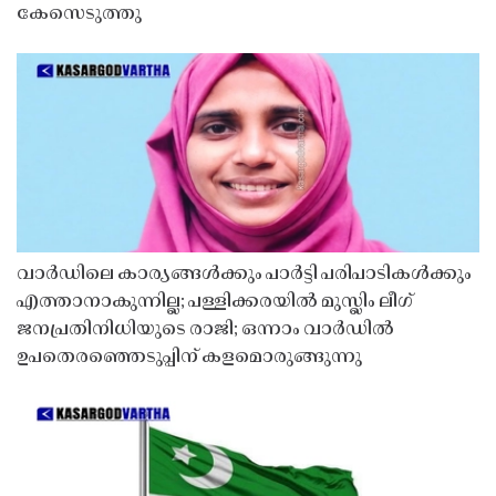
കേസെടുത്തു
വാർഡിലെ കാര്യങ്ങൾക്കും പാർട്ടി പരിപാടികൾക്കും
എത്താനാകുന്നില്ല; പള്ളിക്കരയിൽ മുസ്ലിം ലീഗ്
ജനപ്രതിനിധിയുടെ രാജി; ഒന്നാം വാർഡിൽ
ഉപതെരഞ്ഞെടുപ്പിന് കളമൊരുങ്ങുന്നു