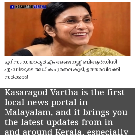
ടൂറിസം ഡയറക്ടർ എം അഞ്ജനയ്ക്ക് ബിആർഡിസി
എംഡിയുടെ അധിക ചുമതല കൂടി; ഉത്തരവിറക്കി
സർക്കാർ
Kasaragod Vartha is the first
local news portal in
Malayalam, and it brings you
the latest updates from in
and around Kerala, especially