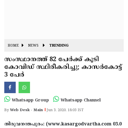
Fitr
May
Day
Eid
Al
Independence
Ad'ha
Day
Onam
HOME
NEWS
TRENDING
J&K
State
സംസ്ഥാനത്ത് 82 പേര്‍ക്ക് കൂടി
Haryana
കോവിഡ് സ്ഥിരീകരിച്ചു; കാസര്‍കോട്ട്
Assembly
State
Diwali
3 പേര്‍
Elections
Assembly
Christmas
Elections
New-
Year
Republic
Whatsapp Group
Whatsapp Channel
Day
Budget
By
Web Desk - Main
Jun 3, 2020, 18:03 IST
Delhi
തിരുവനന്തപുരം: (www.kasargodvartha.com 03.0