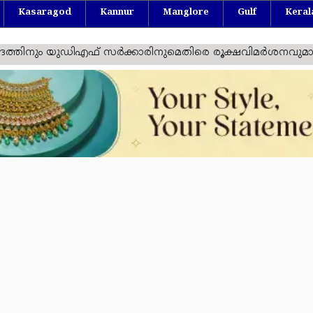
Kasaragod
Kannur
Manglore
Gulf
Keral