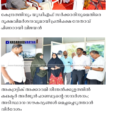
കേന്ദ്രത്തിനും യുഡിഎഫ് സർക്കാരിനുമെതിരെ
രൂക്ഷവിമർശനവുമായി പ്രതിപക്ഷ നേതാവ്
പിണറായി വിജയൻ
അക്വാട്ടിക് അക്കാദമി നീന്തൽക്കുളത്തിൽ
കലക്ടർ അർജുൻ പാണ്ഡ്യൻ്റെ സന്ദർശനം;
അടിസ്ഥാന സൗകര്യങ്ങൾ മെച്ചപ്പെടുത്താൻ
നിർദേശം