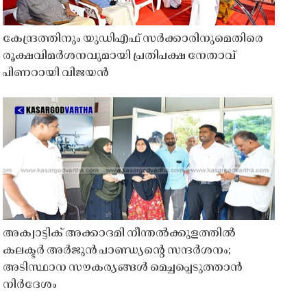
കേന്ദ്രത്തിനും യുഡിഎഫ് സർക്കാരിനുമെതിരെ
രൂക്ഷവിമർശനവുമായി പ്രതിപക്ഷ നേതാവ്
പിണറായി വിജയൻ
അക്വാട്ടിക് അക്കാദമി നീന്തൽക്കുളത്തിൽ
കലക്ടർ അർജുൻ പാണ്ഡ്യൻ്റെ സന്ദർശനം;
അടിസ്ഥാന സൗകര്യങ്ങൾ മെച്ചപ്പെടുത്താൻ
നിർദേശം