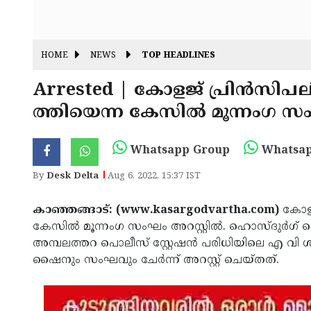
HOME
NEWS
TOP HEADLINES
Arrested | കോളജ് പ്രിന്‍സിപലിന
ത്തിയെന്ന കേസിൽ മൂന്നംഗ സംഘ
Whatsapp Group
Whatsap
By
Desk Delta
Aug 6, 2022, 15:37 IST
കാഞ്ഞങ്ങാട്: (www.kasargodvartha.com)
കോളജ്
കേസിൽ മൂന്നംഗ സംഘം അറസ്റ്റില്‍. ഹൊസ്ദുര്‍ഗ് പൊ
അമ്പലത്തറ പൊലീസ് സ്റ്റേഷന്‍ പരിധിയിലെ എ വി
ഷൈനും സംഘവും ചേര്‍ന്ന് അറസ്റ്റ് ചെയ്തത്.