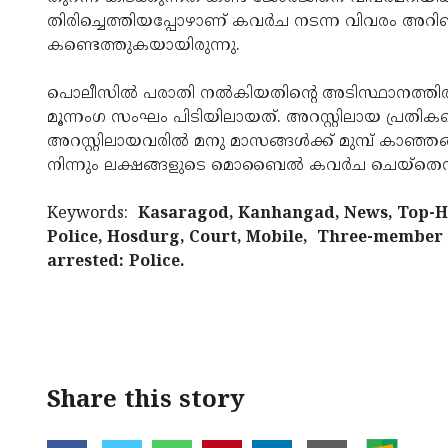
തിരിച്ചെത്തിയപ്പോഴാണ് കവര്‍ച നടന്ന വിവരം അറിഞ്
കണ്ടെത്തുകയായിരുന്നു.
പൊലീസില്‍ പരാതി നല്‍കിയതിന്റെ അടിസ്ഥാനത്തി
മൂന്നംഗ സംഘം പിടിയിലായത്. അറസ്റ്റിലായ പ്രതികള
അറസ്റ്റിലായവരില്‍ മനു മാസങ്ങള്‍ക്ക് മുമ്പ്
നിന്നും ലക്ഷങ്ങളുടെ മൊബൈല്‍ കവര്‍ച ചെയ്‌തെ
Keywords:
Kasaragod, Kanhangad, News, Top-Hea
Police, Hosdurg, Court, Mobile, Three-member 
arrested: Police.
< !- START disable copy paste -->
Share this story