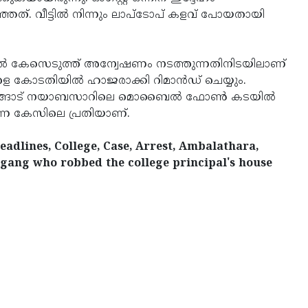
ഞത്. വീട്ടില്‍ നിന്നും ലാപ്‌ടോപ് കളവ് പോയതായി
ല്‍ കേസെടുത്ത് അന്വേഷണം നടത്തുന്നതിനിടയിലാണ്
െ കോടതിയില്‍ ഹാജരാക്കി റിമാന്‍ഡ് ചെയ്യും.
 കാഞ്ഞങ്ങാട് നയാബസാറിലെ മൊബൈല്‍ ഫോൺ കടയില്‍
ന്ന കേസിലെ പ്രതിയാണ്.
dlines, College, Case, Arrest, Ambalathara,
gang who robbed the college principal's house