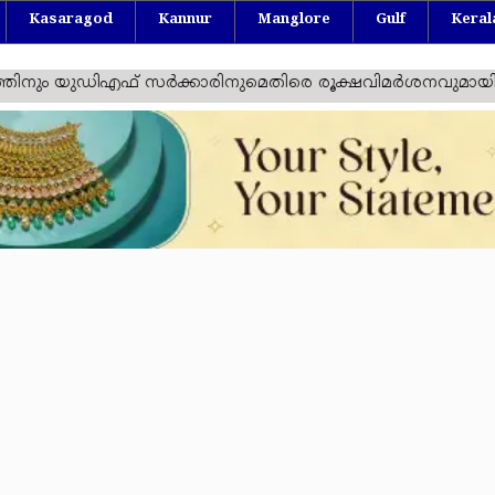
Kasaragod
Kannur
Manglore
Gulf
Keral