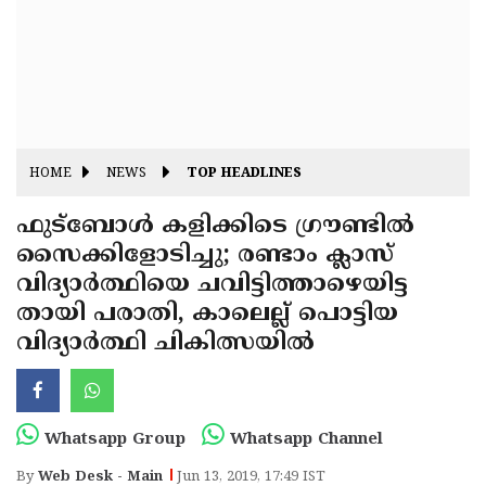
Fitr
May
Day
Eid
Al
Independence
Ad'ha
Day
Onam
HOME
NEWS
TOP HEADLINES
J&K
State
ഫുട്‌ബോള്‍ കളിക്കിടെ ഗ്രൗണ്ടില്‍
Haryana
സൈക്കിളോടിച്ചു; രണ്ടാം ക്ലാസ്
Assembly
State
Diwali
വിദ്യാര്‍ത്ഥിയെ ചവിട്ടിത്താഴെയിട്ട
Elections
Assembly
Christmas
തായി പരാതി, കാലെല്ല് പൊട്ടിയ
Elections
വിദ്യാര്‍ത്ഥി ചികിത്സയില്‍
New-
Year
Republic
Day
Budget
Whatsapp Group
Whatsapp Channel
Delhi
By
Web Desk - Main
Jun 13, 2019, 17:49 IST