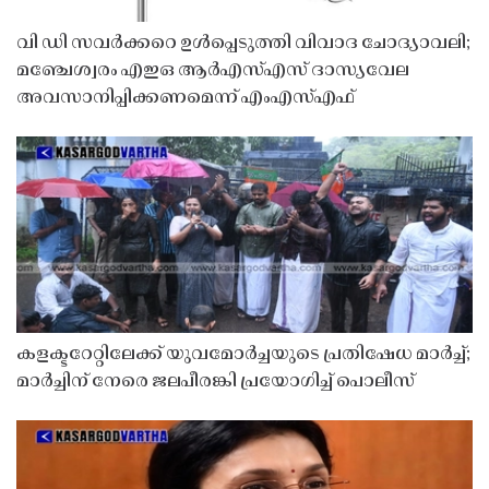
വി ഡി സവർക്കറെ ഉൾപ്പെടുത്തി വിവാദ ചോദ്യാവലി;
മഞ്ചേശ്വരം എഇഒ ആർഎസ്എസ് ദാസ്യവേല
അവസാനിപ്പിക്കണമെന്ന് എംഎസ്എഫ്
കളക്ടറേറ്റിലേക്ക് യുവമോർച്ചയുടെ പ്രതിഷേധ മാർച്ച്;
മാർച്ചിന് നേരെ ജലപീരങ്കി പ്രയോഗിച്ച് പൊലീസ്