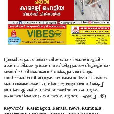
(ശ്രദ്ധിക്കുക: ഗൾഫ് - വിനോദം - ടെക്നോളജി -
സാമ്പത്തികം- പ്രധാന അറിയിപ്പുകൾ-വിദ്യാഭ്യാസം-
തൊഴിൽ വിശേഷങ്ങൾ ഉൾപ്പെടെ മലയാളം
വാർത്തകൾ നിങ്ങളുടെ മൊബൈലിൽ ലഭിക്കാൻ
കെവാർത്തയുടെ പുതിയ ആൻഡ്രോയിഡ് ആപ്പ്
ഇവിടെ ക്ലിക്ക് ചെയ്ത് ഡൗൺലോഡ് ചെയ്യുക.
ഉപയോഗിക്കാനും ഷെയർ ചെയ്യാനും എളുപ്പം 😊)
Keywords:
Kasaragod, Kerala, news, Kumbala,