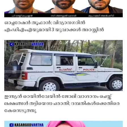
ഓപ്പറേഷൻ തൂഫാൻ; വിദ്യാനഗറിൽ
എംഡിഎംഎയുമായി 3 യുവാക്കൾ അറസ്റ്റിൽ
ഇന്ത്യൻ റെയിൽവേയിൽ ജോലി വാഗ്ദാനം ചെയ്ത്
ലക്ഷങ്ങൾ തട്ടിയെന്ന പരാതി; ദമ്പതികൾക്കെതിരെ
കേസെടുത്തു