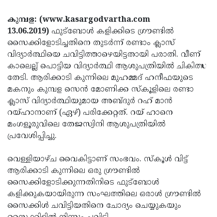
Election
Maha
കുമ്പള: (www.kasargodvartha.com
Shivarathri
International
13.06.2019)
ഫുട്‌ബോള്‍ കളിക്കിടെ ഗ്രൗണ്ടില്‍
Women's
Anti-
സൈക്കിളോടിച്ചതിനെ തുടര്‍ന്ന് രണ്ടാം ക്ലാസ്
വിദ്യാര്‍ത്ഥിയെ ചവിട്ടിത്താഴെയിട്ടതായി പരാതി. വീണ്
Day
Drug
Attukal
കാലെല്ല് പൊട്ടിയ വിദ്യാര്‍ത്ഥി ആശുപത്രിയില്‍ ചികിത്സ
Campaign
Pongala
Holi
തേടി. ആരിക്കാടി കുന്നിലെ മുഹമ്മദ് ഹനീഫയുടെ
മകനും കുമ്പള സെന്‍ മോണിക്ക സ്‌കൂളിലെ രണ്ടാ
2025
2025
IPL
ക്ലാസ് വിദ്യാര്‍ത്ഥിയുമായ അബ്ദുര്‍ റഹ് മാന്‍
2025
Eid
റയ്ഹാനാണ് (ഏഴ്) പരിക്കേറ്റത്. റയ് ഹാനെ
മംഗളൂരുവിലെ തേജസ്വിനി ആശുപത്രിയില്‍
Al-
Waqf
പ്രവേശിപ്പിച്ചു.
Fitr
Bill
Vishu
2025
വെള്ളിയാഴ്ച വൈകിട്ടാണ് സംഭവം. സ്‌കൂള്‍ വിട്ട്
Controversy
Festival
Good
ആരിക്കാടി കുന്നിലെ ഒരു ഗ്രൗണ്ടില്‍
2025
Friday
Easter
സൈക്കിളോടിക്കുന്നതിനിടെ ഫുട്‌ബോള്‍
കളിക്കുകയായിരുന്ന സംഘത്തിലെ ഒരാള്‍ ഗ്രൗണ്ടില്‍
Observance
Sunday
By-
സൈക്കിള്‍ ചവിട്ടിയതിനെ ചോദ്യം ചെയ്യുകയും
2025
2025
Election
Bihar