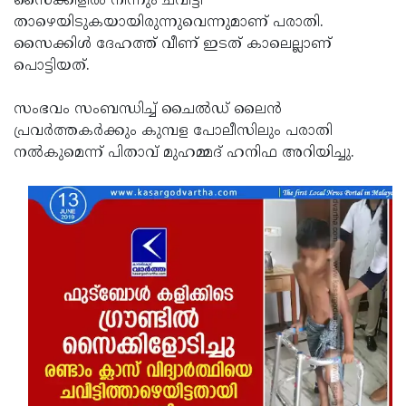
സൈക്കിളില്‍ നിന്നും ചവിട്ടി
താഴെയിടുകയായിരുന്നുവെന്നുമാണ് പരാതി.
Updates
Assembly
Kerala
സൈക്കിള്‍ ദേഹത്ത് വീണ് ഇടത് കാലെല്ലാണ്
Polls
Local
Look
പൊട്ടിയത്.
Body
Back
സംഭവം സംബന്ധിച്ച് ചൈല്‍ഡ് ലൈന്‍
Election
2025
പ്രവര്‍ത്തകര്‍ക്കും കുമ്പള പോലീസിലും പരാതി
നല്‍കുമെന്ന് പിതാവ് മുഹമ്മദ് ഹനിഫ അറിയിച്ചു.