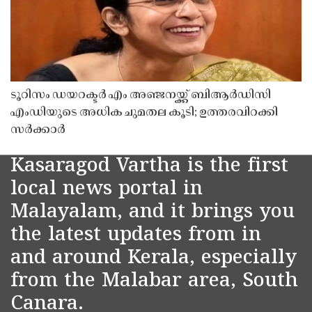
ടൂറിസം ഡയറക്ടർ എം അഞ്ജനയ്ക്ക് ബിആർഡിസി
എംഡിയുടെ അധിക ചുമതല കൂടി; ഉത്തരവിറക്കി
സർക്കാർ
Kasaragod Vartha is the first
local news portal in
Malayalam, and it brings you
the latest updates from in
and around Kerala, especially
from the Malabar area, South
Canara.