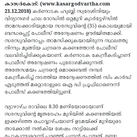
Election
Maha
കാസര്‍കോട്: (www.kasargodvartha.com
21.12.2018)
കര്‍ണാടക ഹുബ്ലി സ്വദേശിനിയും
Shivarathri
International
വിദ്യാനഗര്‍ ചാല റോഡില്‍ ഒറ്റമുറി ക്വാര്‍ട്ടേഴ്സില്‍
Women's
Anti-
താമസക്കാരിയുമായ സരസുവിന്റെ (35) കൊലയുമായി
ബന്ധപ്പെട്ട് പോലീസ് അന്വേഷണം ഊര്‍ജിതമാക്കി.
Day
Drug
Attukal
സരസുവിനൊപ്പം താമസിക്കുകയായിരുന്ന സ്ഥലത്തു
Campaign
Pongala
Holi
നിന്നും മുങ്ങിയ ചന്ദ്രനെ കണ്ടെത്താന്‍ പോലീസ്
വലവിരിച്ചിരിക്കുകയാണ്. കര്‍ണാടക കേന്ദ്രീകരിച്ചാണ്
2025
2025
IPL
പോലീസ് അന്വേഷണം പുരോഗമിക്കുന്നത്.
2025
Eid
അതേസമയം ചന്ദ്രന്റെ മൊബൈല്‍ നമ്പര്‍
കേന്ദ്രീകരിച്ച് നടത്തിയ അന്വേഷണത്തില്‍ സിം കാര്‍ഡ്
Al-
Waqf
എടുത്തത് മറ്റൊരാളുടെ ഐ ഡി പ്രൂഫിലാണെന്ന്
Fitr
Bill
Vishu
പോലീസ് കണ്ടെത്തിയിട്ടുണ്ട്.
2025
Controversy
Festival
Good
വ്യാഴാഴ്ച രാവിലെ 8.30 മണിയോടെയാണ്
2025
Friday
Easter
സരസുവിന്റെ മൃതദേഹം മുറിയില്‍ കണ്ടെത്തിയത്.
ഇക്കഴിഞ്ഞ ചൊവ്വാഴ്ചയാണ് ഉടമയ്ക്ക് മുറിയുടെ
Observance
Sunday
By-
താക്കോല്‍ നല്‍കിയ ശേഷം നാട്ടിലേക്ക്
2025
2025
Election
Bihar
പോകുന്നുവെന്ന് പറഞ്ഞ് ചന്ദ്രന്‍ പോയത്. രണ്ടു