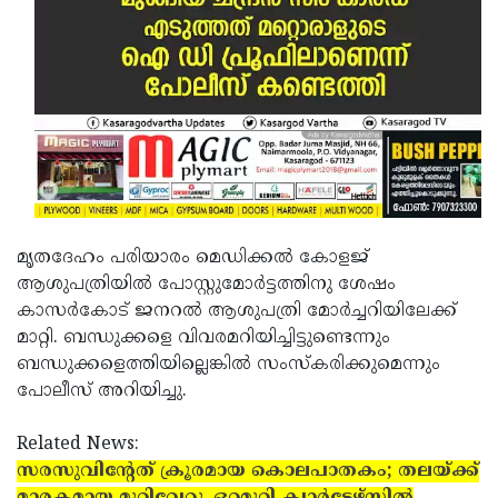
മൃതദേഹം പരിയാരം മെഡിക്കല്‍ കോളജ്
ആശുപത്രിയില്‍ പോസ്റ്റുമോര്‍ട്ടത്തിനു ശേഷം
കാസര്‍കോട് ജനറല്‍ ആശുപത്രി മോര്‍ച്ചറിയിലേക്ക്
മാറ്റി. ബന്ധുക്കളെ വിവരമറിയിച്ചിട്ടുണ്ടെന്നും
ബന്ധുക്കളെത്തിയില്ലെങ്കില്‍ സംസ്‌കരിക്കുമെന്നും
പോലീസ് അറിയിച്ചു.
Related News:
സരസുവിന്റേത് ക്രൂരമായ കൊലപാതകം; തലയ്ക്ക്