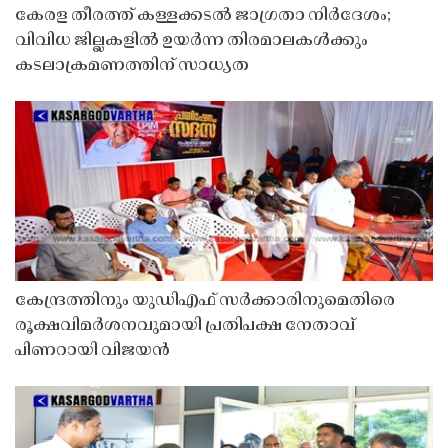
കേരള തീരത്ത് കള്ളക്കടൽ ജാഗ്രതാ നിർദേശം;
വിവിധ ജില്ലകളിൽ ഉയർന്ന തിരമാലകൾക്കും
കടലാക്രമണത്തിന് സാധ്യത
കേന്ദ്രത്തിനും യുഡിഎഫ് സർക്കാരിനുമെതിരെ
രൂക്ഷവിമർശനവുമായി പ്രതിപക്ഷ നേതാവ്
പിണറായി വിജയൻ