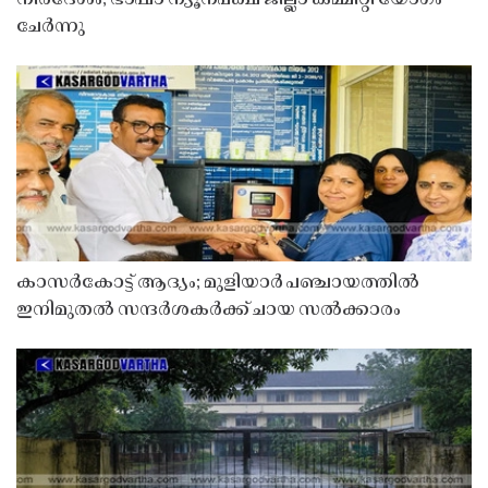
ചേർന്നു
കാസർകോട്ട് ആദ്യം; മുളിയാർ പഞ്ചായത്തിൽ
ഇനിമുതൽ സന്ദർശകർക്ക് ചായ സൽക്കാരം