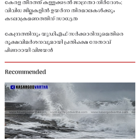
കേരള തീരത്ത് കള്ളക്കടൽ ജാഗ്രതാ നിർദേശം;
വിവിധ ജില്ലകളിൽ ഉയർന്ന തിരമാലകൾക്കും
കടലാക്രമണത്തിന് സാധ്യത
കേന്ദ്രത്തിനും യുഡിഎഫ് സർക്കാരിനുമെതിരെ
രൂക്ഷവിമർശനവുമായി പ്രതിപക്ഷ നേതാവ്
പിണറായി വിജയൻ
Recommended