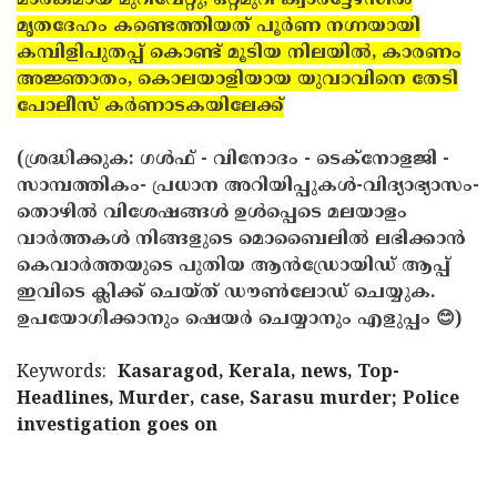
മാരകമായ മുറിവേറ്റു, ഒറ്റമുറി ക്വാര്‍ട്ടേഴ്‌സില്‍
മൃതദേഹം കണ്ടെത്തിയത് പൂര്‍ണ നഗ്നയായി
കമ്പിളിപുതപ്പ് കൊണ്ട് മൂടിയ നിലയില്‍, കാരണം
അജ്ഞാതം, കൊലയാളിയായ യുവാവിനെ തേടി
പോലീസ് കര്‍ണാടകയിലേക്ക്
(ശ്രദ്ധിക്കുക: ഗൾഫ് - വിനോദം - ടെക്നോളജി -
സാമ്പത്തികം- പ്രധാന അറിയിപ്പുകൾ-വിദ്യാഭ്യാസം-
തൊഴിൽ വിശേഷങ്ങൾ ഉൾപ്പെടെ മലയാളം
വാർത്തകൾ നിങ്ങളുടെ മൊബൈലിൽ ലഭിക്കാൻ
കെവാർത്തയുടെ പുതിയ ആൻഡ്രോയിഡ് ആപ്പ്
ഇവിടെ ക്ലിക്ക് ചെയ്ത് ഡൗൺലോഡ് ചെയ്യുക.
ഉപയോഗിക്കാനും ഷെയർ ചെയ്യാനും എളുപ്പം 😊)
Keywords:
Kasaragod, Kerala, news, Top-
Headlines, Murder, case, Sarasu murder; Police
investigation goes on
< !- START disable copy paste -->