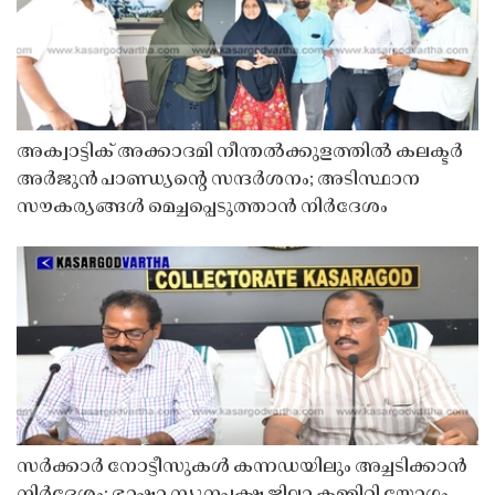
അക്വാട്ടിക് അക്കാദമി നീന്തൽക്കുളത്തിൽ കലക്ടർ
അർജുൻ പാണ്ഡ്യൻ്റെ സന്ദർശനം; അടിസ്ഥാന
സൗകര്യങ്ങൾ മെച്ചപ്പെടുത്താൻ നിർദേശം
സർക്കാർ നോട്ടീസുകൾ കന്നഡയിലും അച്ചടിക്കാൻ
നിർദേശം; ഭാഷാ ന്യൂനപക്ഷ ജില്ലാ കമ്മിറ്റി യോഗം