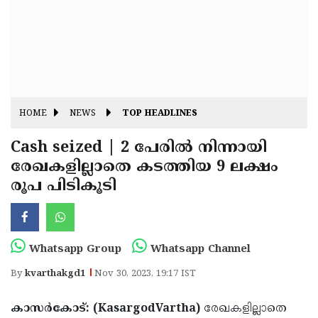
Fitr
May
Day
Eid
Al
Independence
Ad'ha
Day
Onam
HOME
NEWS
TOP HEADLINES
J&K
State
Cash seized | 2 പേരിൽ നിന്നായി
Haryana
രേഖകളില്ലാതെ കടത്തിയ 9 ലക്ഷം
Assembly
State
Diwali
രൂപ പിടികൂടി
Elections
Assembly
Christmas
Elections
New-
Year
Republic
Whatsapp Group
Whatsapp Channel
Day
Budget
By
kvarthakgd1
Nov 30, 2023, 19:17 IST
Delhi
കാസർകോട്: (KasargodVartha)
രേഖകളില്ലാതെ