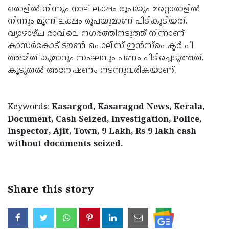
ഒരാളിൽ നിന്നും നാല് ലക്ഷം രൂപയും മറ്റൊരാളിൽ
Updates
Assembly
Kerala
നിന്നും മൂന്ന് ലക്ഷം രൂപയുമാണ് പിടികൂടിയത്.
Polls
Local
Look
വ്യാഴാഴ്ച രാവിലെ നഗരത്തിനടുത്ത് നിന്നാണ്
കാസർകോട് ടൗൺ പൊലീസ് ഇൻസ്പെക്ടർ പി
Body
Back
അജിത് കുമാറും സംഘവും പണം പിടിച്ചെടുത്തത്.
Election
2025
കൂടുതൽ അന്വേഷണം നടന്നുവരികയാണ്.
Keywords:
Kasargod, Kasaragod News, Kerala,
Document, Cash Seized, Investigation, Police,
Inspector, Ajit, Town, 9 Lakh, Rs 9 lakh cash
without documents seized.
Share this story