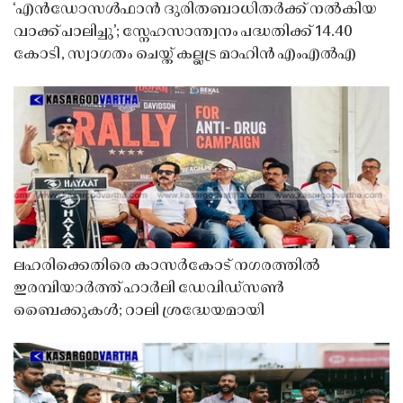
‘എൻഡോസൾഫാൻ ദുരിതബാധിതർക്ക് നൽകിയ
വാക്ക് പാലിച്ചു’; സ്നേഹസാന്ത്വനം പദ്ധതിക്ക് 14.40
കോടി, സ്വാഗതം ചെയ്ത് കല്ലട്ര മാഹിൻ എംഎൽഎ
ലഹരിക്കെതിരെ കാസർകോട് നഗരത്തിൽ
ഇരമ്പിയാർത്ത് ഹാർലി ഡേവിഡ്‌സൺ
ബൈക്കുകൾ; റാലി ശ്രദ്ധേയമായി