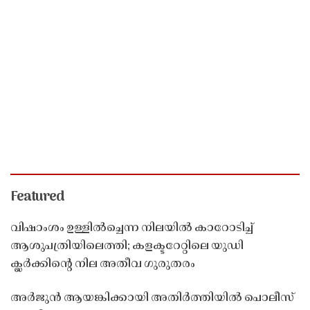
Featured
വിഷാംശം ഉള്ളിൽച്ചെന്ന നിലയിൽ കാറോടിച്ച്
ആശുപത്രിയിലെത്തി; കളക്ടറേറ്റിലെ യുഡി
ക്ലർക്കിൻ്റെ നില അതീവ ഗുരുതരം
അർജുൻ ആയങ്കിക്കായി അതിർത്തിയിൽ പൊലീസ്