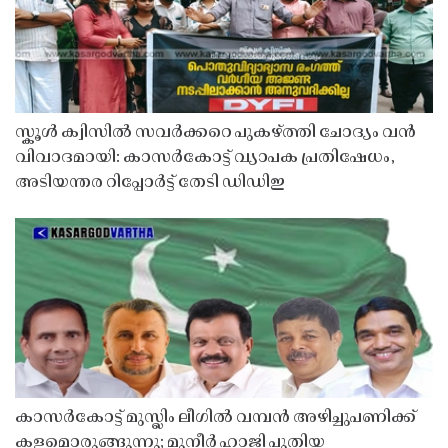
സ്കൂൾ ക്വിസിൽ സവർക്കറെ പുകഴ്ത്തി ചോദ്യം വൻ
വിവാദമായി: കാസർകോട്ട് വ്യാപക പ്രതിഷേധം,
അടിയന്തര റിപ്പോർട്ട് തേടി ഡിഡിഇ
കാസർകോട്ട് മുസ്ലിം ലീഗിൽ വമ്പൻ അഴിച്ചുപണിക്ക്
കളമൊരുങ്ങുന്നു; മുനീർ ഹാജി പുതിയ