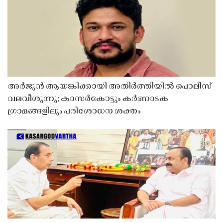
അർജുൻ ആയങ്കിക്കായി അതിർത്തിയിൽ പൊലീസ്
വലവീശുന്നു; കാസർകോട്ടും കർണാടക
ഗ്രാമങ്ങളിലും പരിശോധന ശക്തം