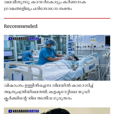
വലവീശുന്നു; കാസർകോട്ടും കർണാടക
ഗ്രാമങ്ങളിലും പരിശോധന ശക്തം
Recommended
വിഷാംശം ഉള്ളിൽച്ചെന്ന നിലയിൽ കാറോടിച്ച്
ആശുപത്രിയിലെത്തി; കളക്ടറേറ്റിലെ യുഡി
ക്ലർക്കിൻ്റെ നില അതീവ ഗുരുതരം